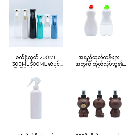
ခွက်အလုံးလိုက်ဖိထုတ်
စက်ရုံများ၏ ထုပ်ပိုးမှုများ
သည့်ပုလင်းများ (ဆံပင်ဆီ
နှင့် ဆံပင်ရောင်ခြယ်ခြင်း
အတွက်)
စက်ရုံထုတ် 200ML
အရည်ထုတ်ကုန်များ
300ML 500ML ဆံပင်
အတွက် ထုတ်လုပ်သူ၏
ပြုပြင်ရန်စပရေပုလင်း
၅၀၀မီလီ ပိုက်ဆံပုံ ပလပ်စ
များ၊ ဆိုင်များနှင့်
တစ်ဖိအိုး၊ ဒီရှ်ဆပ်ပုလင်း
ဆံပင်ညှပ်ဆိုင်များအတွက်
နှင့် အိမ်မွေးတိရစ္ဆာန်
ဆံပင်ပြုပြင်ရန်ကိရိယာ
စောင့်ရှောက်မှု ထုပ်ပိုးခြင်း
များ
နှင့် ပိတ်ဆို့ခြင်းအတွက်
စိတ်တိုင်းကျ လိုဂို