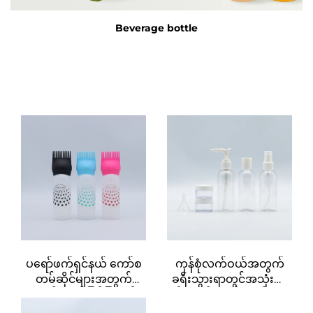
Beverage bottle
ပရော်ဖက်ရှင်နယ် ကော်စ
ကုန်စုံလက်ဝယ်အတွက်
တမ်ဆိုင်များအတွက်
ခရီးသွားရာတွင်အသုံးပြု
ပလပ်စတစ်ဖြင့်ပြုလုပ်
ရန် ပလပ်စတစ်ပုလင်းများ
ထားသော 180ml ဆေး
50ML ထုတ်လုပ်သည့်