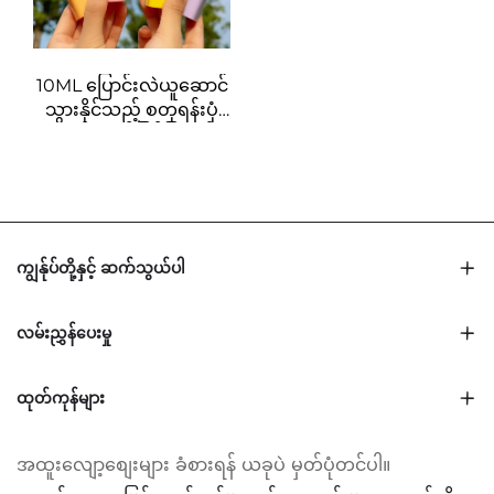
ရန်အတွက် စိတ်ကြိုက်လိုဂို
ထည့်ပေးနိုင်သည့် ဘူးများ
10ML ပြောင်းလဲယူဆောင်
သွားနိုင်သည့် စတုရန်းပုံ
ပလပ်စတစ်ဖြင့်ပြုလုပ်
ထားသော ပါဖူမ်ဘူးများ၊
ပါဖူမ်စပရေးဘူးများ
ကျွန်ုပ်တို့နှင့် ဆက်သွယ်ပါ
လမ်းညွှန်ပေးမှု
ထုတ်ကုန်များ
အထူးလျော့စျေးများ ခံစားရန် ယခုပဲ မှတ်ပုံတင်ပါ။