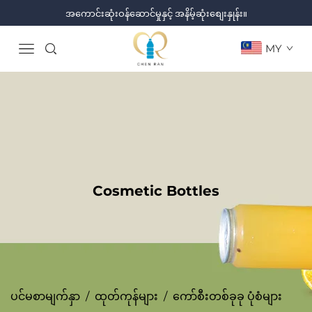
အကောင်းဆုံးဝန်ဆောင်မှုနှင့် အနိမ့်ဆုံးစျေးနှုန်း။
MY
Cosmetic Bottles
ပင်မစာမျက်နှာ
/
ထုတ်ကုန်များ
/
ကော်စီးတစ်ခုခု ပုံစံများ