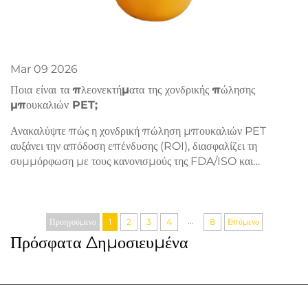
Mar
09
2026
Ποια είναι τα πλεονεκτήματα της χονδρικής πώλησης
μπουκαλιών PET;
Ανακαλύψτε πώς η χονδρική πώληση μπουκαλιών PET
αυξάνει την απόδοση επένδυσης (ROI), διασφαλίζει τη
συμμόρφωση με τους κανονισμούς της FDA/ISO και
υποστηρίζει οικολογικά φιλική συσκευασία. Μειώστε το κόστος
κατά 15–20 % και αναπτυχθείτε με βιώσιμο τρόπο — ζητήστε
σήμερα προσφορά.
...
Προηγούμενο
1
2
3
4
8
Επόμενο
Πρόσφατα Δημοσιευμένα