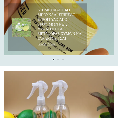
300ML ΠΛΑΣΤΙΚΌ
ΜΠΟΥΚΆΛΙ ΕΠΊΠΕΔΟ-
ΣΤΡΌΓΓΥΛΟ ΑΠΌ
ΤΡΟΦΊΜΩΝ PET,
ΔΥΝΑΤΌΤΗΤΑ
ΜΕΤΑΦΟΡΆΣ ΧΥΜΏΝ ΚΑΙ
ΓΆΛΑΚΤΟΣ ΤΣΆΙ
Shop now