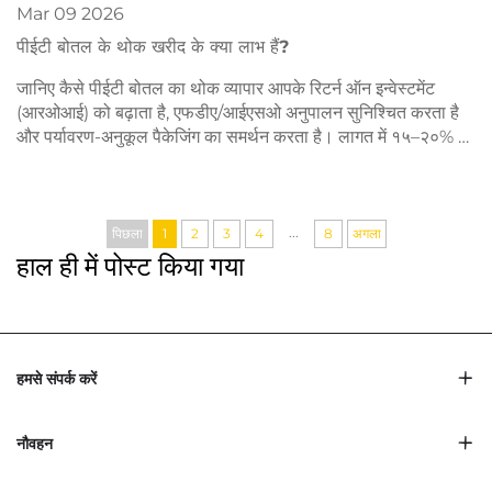
Mar
09
2026
पीईटी बोतल के थोक खरीद के क्या लाभ हैं?
जानिए कैसे पीईटी बोतल का थोक व्यापार आपके रिटर्न ऑन इन्वेस्टमेंट
(आरओआई) को बढ़ाता है, एफडीए/आईएसओ अनुपालन सुनिश्चित करता है
और पर्यावरण-अनुकूल पैकेजिंग का समर्थन करता है। लागत में १५–२०% की
कमी करें और स्थायी रूप से विस्तार करें—आज ही एक कोटेशन के लिए
अनुरोध करें।
...
पिछला
1
2
3
4
8
अगला
हाल ही में पोस्ट किया गया
हमसे संपर्क करें
नौवहन