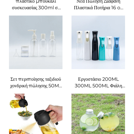
πλαστικό μπουκάλι
Νέα Πώληση Διαφανή
συσκευασίας 300ml σε
Πλαστικά Ποτήρια 16 oz
σχήμα μήλου, από
και 24 oz για Παραλαβή
τροφίμων PET υλικό,
με Καπάκια και
κατάλληλο για χυμούς και
Καλαμάκια, Διπλά
ποτά, δημιουργικό σχέδιο
Διαμερισμένα Ποτήρια
που αρέσει στα παιδιά
Boba
Σετ περιποίησης ταξιδιού
Εργοστάσιο 200ML
χονδρική πώλησης 50ML
300ML 500ML Φιάλη
πλαστικές φιάλες
ψεκασμού για μαλλιά
κατασκευαστών
Κομμωτήριο Κομμωτής
συσκευασίας για βασικά
Εργαλεία για μαλλιά
είδη περιποίησης ταξιδιού
Ψεκαστής νερού