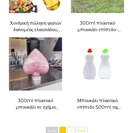
Χονδρική πώληση φιαλών
300ml πλαστικό
διανομέας ελαιολάδου,
μπουκάλι επίπεδο-
ψεκαστήρας ελαίου
στρόγγυλο από τροφίμων
μαγειρικής 470 ml
PET, δυνατότητα
γυάλινες φιάλες ψεκασμού
μεταφοράς χυμών και
ελαίου με ακροφύσια
γάλακτος τσάι
ποιότητας για τσάι
μπάρμπεκιου
300ml πλαστικό
Μπουκάλι πλαστικό
μπουκάλι σε σχήμα
επίπεδο 500ml της
καρδιάς από τροφίμων
κατασκευάστριας εταιρείας
PET, δυνατότητα
για υγρά προϊόντα,
μεταφοράς χυμών και
προσαρμοσμένο
Προηγ
1
2
Επόμ