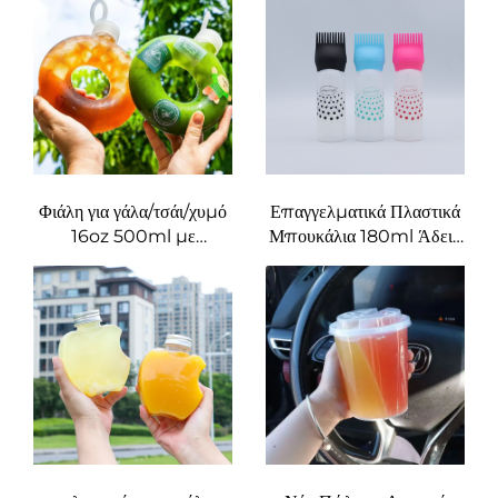
Σκούρο Κίτρινο για
χυμούς και ποτά,
Αποθήκευση Χαπιών &
δημιουργική σχεδίαση που
Καψουλών
αρέσει στα παιδιά
Φιάλη για γάλα/τσάι/χυμό
Επαγγελματικά Πλαστικά
16oz 500ml με
Μπουκάλια 180ml Άδεια
εκτύπωση λογοτύπου,
Καθαρά Μπουκάλια
ανθεκτική σε υψηλές
Συμπίεσης για Εφαρμογή
θερμοκρασίες, σχήματος
Λαδιού Μαλλιών Μπογιάς
ντόνατ
Μαλλιών