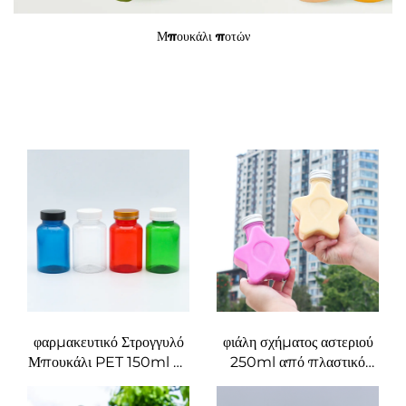
Μπουκάλι ποτών
φαρμακευτικό Στρογγυλό
φιάλη σχήματος αστεριού
Μπουκάλι PET 150ml με
250ml από πλαστικό
Ασφαλιστικό Καπάκι
υλικό τροφίμων PET,
Πράσινο Κόκκινο Καφέ
μπορεί να μεταφέρει