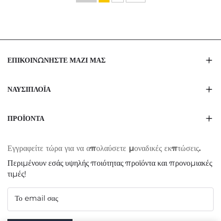
ποτών, πολύ καλή
λογότυπο για σαπούνι
πώληση
πιάτων & συσκευασία &
σφράγιση φροντίδας
κατοικίδιων
ΕΠΙΚΟΙΝΩΝΉΣΤΕ ΜΑΖΊ ΜΑΣ
ΝΑΥΣΙΠΛΟΪ́Α
ΠΡΟΪΌΝΤΑ
Εγγραφείτε τώρα για να απολαύσετε μοναδικές εκπτώσεις.
Περιμένουν εσάς υψηλής ποιότητας προϊόντα και προνομιακές
τιμές!
Το email σας