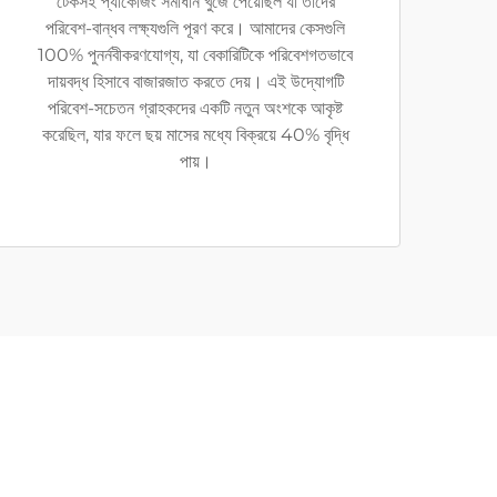
টেকসই প্যাকেজিং সমাধান খুঁজে পেয়েছিল যা তাদের
পরিবেশ-বান্ধব লক্ষ্যগুলি পূরণ করে। আমাদের কেসগুলি
100% পুনর্নবীকরণযোগ্য, যা বেকারিটিকে পরিবেশগতভাবে
দায়বদ্ধ হিসাবে বাজারজাত করতে দেয়। এই উদ্যোগটি
পরিবেশ-সচেতন গ্রাহকদের একটি নতুন অংশকে আকৃষ্ট
করেছিল, যার ফলে ছয় মাসের মধ্যে বিক্রয়ে 40% বৃদ্ধি
পায়।