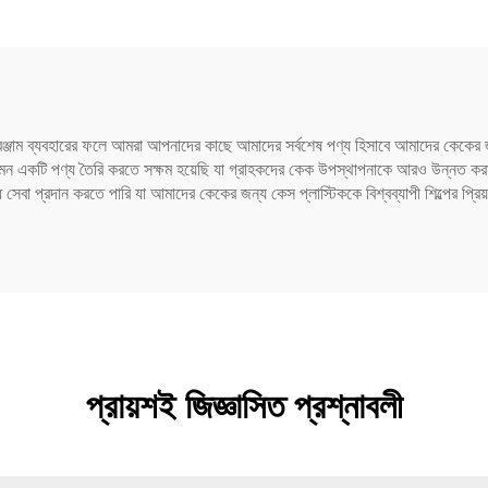
েট কেয়ার প্যাকেজিং এবং
সিলিং এর জন্য
 ও সরঞ্জাম ব্যবহারের ফলে আমরা আপনাদের কাছে আমাদের সর্বশেষ পণ্য হিসাবে আমাদের কেক
মরা এমন একটি পণ্য তৈরি করতে সক্ষম হয়েছি যা গ্রাহকদের কেক উপস্থাপনাকে আরও উন্নত কর
ধ সেবা প্রদান করতে পারি যা আমাদের কেকের জন্য কেস প্লাস্টিককে বিশ্বব্যাপী শিল্পের প্রিয
প্রায়শই জিজ্ঞাসিত প্রশ্নাবলী