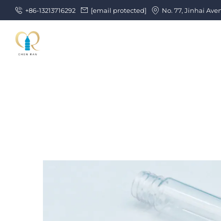
+86-13213716292
[email protected]
No. 77, Jinhai Ave