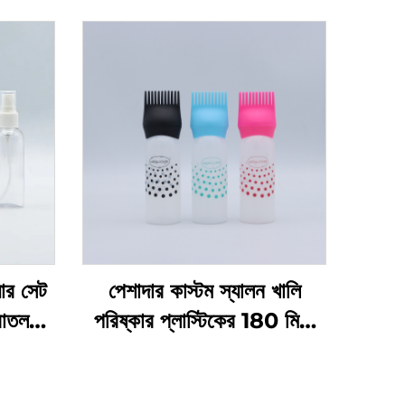
়ার সেট
পেশাদার কাস্টম স্যালন খালি
বোতল
পরিষ্কার প্লাস্টিকের 180 মিলি
েজিং
স্কুইজ অ্যাপ্লিকেটর বোতল চুলের
ের জন্য
তেল এবং চুল রঙেনোর বোতলের