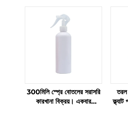
300মিলি স্প্রে বোতলের সরাসরি
তরল 
কারখানা বিক্রয়। একবার
ফ্ল্যা
ব্যবহারের জন্য। গোল কাঁধ।
প্রস
স্বচ্ছ পিইটি প্লাস্টিকের বোতল
বিশিষ্ট