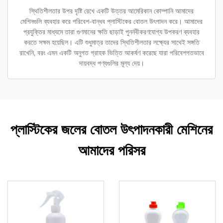
স্থিতিশীলতার উপর দৃষ্টি রেখে একটি উত্তর আমেরিকান কোম্পানি আমাদের
মেশিনগুলি ব্যবহার করে পরিবেশ-বান্ধব প্লাস্টিকের বোতল উৎপাদন করে। আমাদের
প্রযুক্তির মাধ্যমে তারা গুণমানের ক্ষতি ছাড়াই পুনর্নবীকরণযোগ্য উপকরণ ব্যবহার
করতে সক্ষম হয়েছিল। এটি শুধুমাত্র তাদের স্থিতিশীলতার লক্ষ্যের সাথেই সঙ্গতি
রাখেনি, বরং এমন একটি অনুগত গ্রাহক ভিত্তি আকর্ষণ করেছে যারা পরিবেশগতভাবে
দায়বদ্ধ পণ্যগুলির মূল্য দেয়।
প্লাস্টিকের জলের বোতল উৎপাদনকারী মেশিনের
আমাদের পরিসর