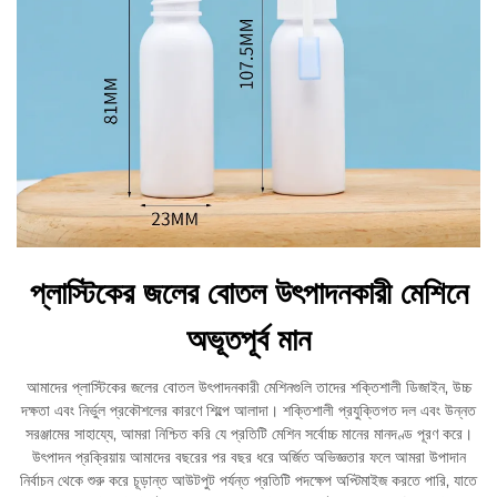
প্লাস্টিকের জলের বোতল উৎপাদনকারী মেশিনে
অভূতপূর্ব মান
আমাদের প্লাস্টিকের জলের বোতল উৎপাদনকারী মেশিনগুলি তাদের শক্তিশালী ডিজাইন, উচ্চ
দক্ষতা এবং নির্ভুল প্রকৌশলের কারণে শিল্পে আলাদা। শক্তিশালী প্রযুক্তিগত দল এবং উন্নত
সরঞ্জামের সাহায্যে, আমরা নিশ্চিত করি যে প্রতিটি মেশিন সর্বোচ্চ মানের মানদণ্ড পূরণ করে।
উৎপাদন প্রক্রিয়ায় আমাদের বছরের পর বছর ধরে অর্জিত অভিজ্ঞতার ফলে আমরা উপাদান
নির্বাচন থেকে শুরু করে চূড়ান্ত আউটপুট পর্যন্ত প্রতিটি পদক্ষেপ অপ্টিমাইজ করতে পারি, যাতে