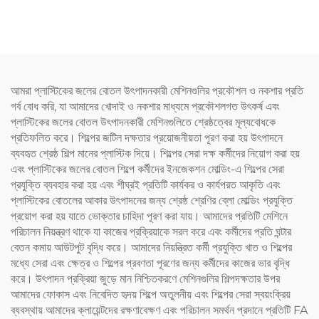
প্রস্তুতকারকদের প্যাকেজিং ভ্রমণের
অ্যাপ্লিকেটর বোতল চুলের তেল এবং
প্রয়োজনীয় যত্নের জন্য
চুল রঙেনোর বোতলের জন্য
আমরা প্লাস্টিকের জলের বোতল উৎপাদনকারী মেশিনগুলির প্রকৌশল ও নকশার প্রতি
গর্ব বোধ করি, যা আমাদের খোদাই ও নকশার মাধ্যমে প্রকৌশলগত উৎকর্ষ এবং
প্লাস্টিকের জলের বোতল উৎপাদনকারী মেশিনগুলিতে শ্রেষ্ঠত্বের মূল্যবোধকে
প্রতিফলিত করে। শিল্পের জটিল দক্ষতার প্রয়োজনীয়তা পূরণ করা হয় উৎপাদনে
ব্যবহৃত শ্রেষ্ঠ শিল্প মানের প্লাস্টিক দিয়ে। শিল্পের সেরা দক্ষ কর্মীদের নিয়োগ করা হয়
এবং প্লাস্টিকের জলের বোতল শিল্পে কর্মীদের ইনজেকশন মোল্ডিং-এ শিল্পের সেরা
প্রযুক্তি ব্যবহার করা হয় এবং শীঘ্রই প্রতিটি কার্যকর ও কার্যপরত আকৃতি এবং
প্লাস্টিকের বোতলের আকার উৎপাদনের জন্য শ্রেষ্ঠ শ্রেণির ব্লো মোল্ডিং প্রযুক্তি
প্রয়োগ করা হয় যাতে ভোক্তার চাহিদা পূরণ করা যায়। আমাদের প্রতিটি মেশিনে
পরিচালন নিয়ন্ত্রণ থাকে যা কাজের প্রক্রিয়াকে সরল করে এবং কর্মীদের প্রতি ঘন্টার
বেতন কমায় আউটপুট বৃদ্ধি করে। আমাদের নিয়ন্ত্রিত কর্মী প্রযুক্তি খাত ও শিল্পের
মধ্যে সেরা এবং ক্ষেত্র ও শিল্পের প্রবণতা পূরণের জন্য কর্মীদের কাজের ভার বৃদ্ধি
করে। উৎপাদন প্রক্রিয়া জুড়ে মান নিশ্চিতকরণে মেশিনগুলির শিল্পদক্ষতার উপর
আমাদের ফোকাস এবং নিবেদিত হৃদয় শিল্পে অতুলনীয় এবং শিল্পের সেরা স্বয়ংক্রিয়
ব্যবস্থায় আমাদের ক্লায়েন্টদের রক্ষণাবেক্ষণ এবং পরিচালন সমর্থন প্রদানে প্রতিটি FA