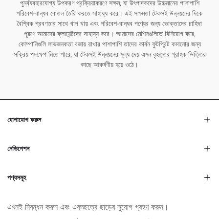
পুনর্ব্যবহারযোগ্য উপকরণ প্রক্রিয়াকরণে সক্ষম, যা উৎপাদকদের উচ্চমানের পাশাপাশি
পরিবেশ-বান্ধব বোতল তৈরি করতে সাহায্য করে। এই সক্ষমতা টেকসই উন্নয়নের দিকে
বৈশ্বিক প্রবণতার সাথে খাপ খায় এবং পরিবেশ-বান্ধব পণ্যের জন্য ভোক্তাদের চাহিদা
পূরণে আমাদের ক্লায়েন্টদের সাহায্য করে। আমাদের মেশিনগুলিতে বিনিয়োগ করে,
কোম্পানিগুলি লাভজনকতা বজায় রাখার পাশাপাশি তাদের কার্বন ফুটপ্রিন্ট কমানোর জন্য
সক্রিয় পদক্ষেপ নিতে পারে, যা টেকসই উন্নয়নের মূল্য দেয় এমন বৃহত্তর গ্রাহক ভিত্তির
কাছে আকর্ষণীয় হয়ে ওঠে।
যোগাযোগ করুন
নেভিগেশন
পণ্যসমূহ
এখনই নিবন্ধন করুন এবং একচ্ছত্বে ছাড়ের সুযোগ গ্রহণ করুন।