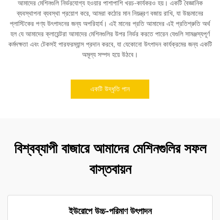
আমাদের মেশিনগুলি নির্ভরযোগ্য হওয়ার পাশাপাশি খরচ-কার্যকরও হয়। একটি বৈজ্ঞানিক
ব্যবস্থাপনা ব্যবস্থা প্রয়োগ করে, আমরা কঠোর মান নিয়ন্ত্রণ বজায় রাখি, যা উচ্চমানের
প্লাস্টিকের পণ্য উৎপাদনের জন্য অপরিহার্য। এই মানের প্রতি আমাদের এই প্রতিশ্রুতি অর্থ
হল যে আমাদের ক্লায়েন্টরা আমাদের মেশিনগুলির উপর নির্ভর করতে পারেন যেগুলি সামঞ্জস্যপূর্ণ
কর্মদক্ষতা এবং টেকসই পারফরম্যান্স প্রদান করবে, যা যেকোনো উৎপাদন কার্যক্রমের জন্য একটি
অমূল্য সম্পদ হয়ে উঠবে।
একটি উদ্ধৃতি পান
বিশ্বব্যাপী বাজারে আমাদের মেশিনগুলির সফল
বাস্তবায়ন
ইউরোপে উচ্চ-পরিমাণ উৎপাদন