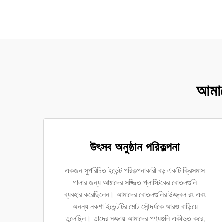
আমাদ
উৎসব অনুষ্ঠান পরিকল্পনা
একজন সুপরিচিত ইভেন্ট পরিকল্পনাকারী বড় একটি ক্রিসমাস
গালার জন্য আমাদের সজ্জিত প্লাস্টিকের বোতলগুলি
ব্যবহার করেছিলেন। আমাদের বোতলগুলির উজ্জ্বল রং এবং
অনন্য নকশা ইভেন্টটির মোট সৌন্দর্যকে আরও বাড়িয়ে
তুলেছিল। তাদের সজ্জায় আমাদের পণ্যগুলি একীভূত করে,