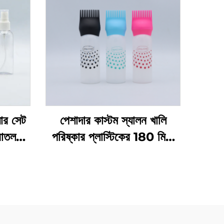
়ার সেট
পেশাদার কাস্টম স্যালন খালি
বোতল
পরিষ্কার প্লাস্টিকের 180 মিলি
েজিং
স্কুইজ অ্যাপ্লিকেটর বোতল চুলের
ের জন্য
তেল এবং চুল রঙেনোর বোতলের
জন্য