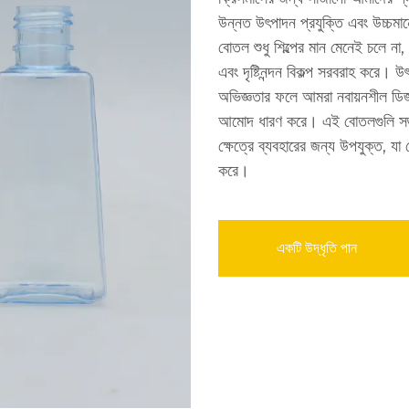
উন্নত উৎপাদন প্রযুক্তি এবং উচ্চমা
বোতল শুধু শিল্পের মান মেনেই চলে না
এবং দৃষ্টিনন্দন বিকল্প সরবরাহ করে। 
অভিজ্ঞতার ফলে আমরা নবায়নশীল ডিজা
আমোদ ধারণ করে। এই বোতলগুলি সজ্জার 
ক্ষেত্রে ব্যবহারের জন্য উপযুক্ত, য
করে।
একটি উদ্ধৃতি পান