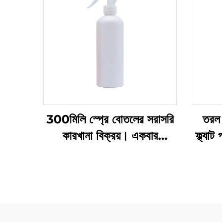
300মিলি স্প্রে বোতলের সরাসরি
তরল 
কারখানা বিক্রয়। একবার
ফ্ল্যা
ব্যবহারের জন্য। গোল কাঁধ।
প্রস
স্বচ্ছ পিইটি প্লাস্টিকের বোতল
বিশিষ্ট
এবং প