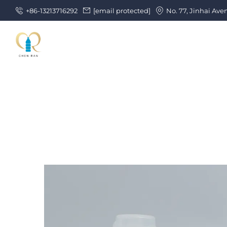
+86-13213716292
[email protected]
No. 77, Jinhai Ave