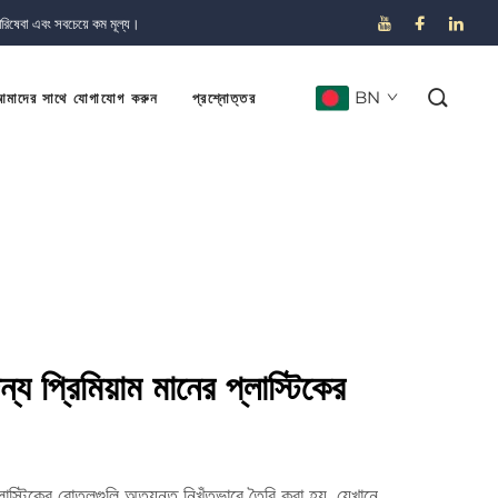
পরিষেবা এবং সবচেয়ে কম মূল্য।
BN
মাদের সাথে যোগাযোগ করুন
প্রশ্নোত্তর
্য প্রিমিয়াম মানের প্লাস্টিকের
স্টিকের বোতলগুলি অত্যন্ত নিখুঁতভাবে তৈরি করা হয়, যেখানে