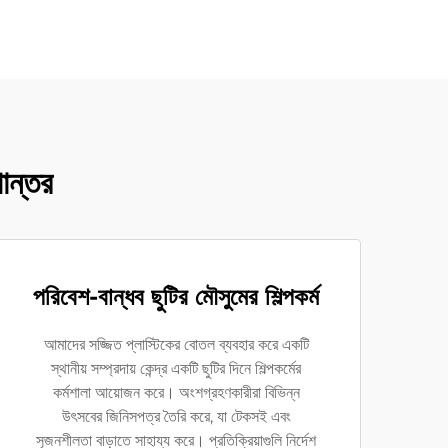
ান্তর
পরিবেশ-বান্ধব ছুটির মৌসুমের শিল্পকর্ম
আমাদের সজ্জিত প্লাস্টিকের বোতল ব্যবহার করে একটি
স্থানীয় সম্প্রদায় কেন্দ্র একটি ছুটির দিনে শিল্পকর্মের
কর্মশালা আয়োজন করে। অংশগ্রহণকারীরা বিভিন্ন
উৎসবের জিনিসপত্র তৈরি করে, যা টেকসই এবং
সৃজনশীলতা বাড়াতে সাহায্য করে। প্রতিক্রিয়াগুলি নির্দেশ