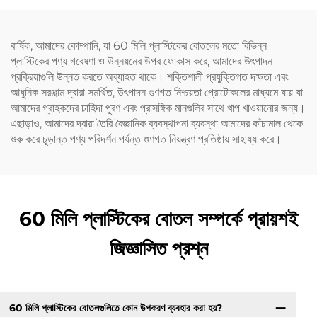
বার্ষিক, আমাদের কোম্পানি, যা 60 মিলি প্লাস্টিকের বোতলের মতো বিভিন্ন
প্লাস্টিকের পণ্য গবেষণা ও উন্নয়নের উপর ফোকাস করে, আমাদের উৎপাদন
প্রক্রিয়াগুলি উন্নত করতে অব্যাহত থাকে। শক্তিশালী প্রযুক্তিগত দক্ষতা এবং
আধুনিক সরঞ্জাম দ্বারা সমর্থিত, উৎপাদন গুণগত নিশ্চয়তা প্রোটোকলের মাধ্যমে যায় যা
আমাদের গ্রাহকদের চাহিদা পূরণ এবং প্রাসঙ্গিক মানগুলির সাথে খাপ খাওয়ানোর জন্য।
এছাড়াও, আমাদের দ্বারা তৈরি বৈজ্ঞানিক ব্যবস্থাপনা ব্যবস্থা আমাদের কাঁচামাল থেকে
শুরু করে চূড়ান্ত পণ্য পরিদর্শন পর্যন্ত গুণগত নিয়ন্ত্রণ প্রতিষ্ঠায় সাহায্য করে।
60 মিলি প্লাস্টিকের বোতল সম্পর্কে প্রায়শই
জিজ্ঞাসিত প্রশ্ন
60 মিলি প্লাস্টিকের বোতলগুলিতে কোন উপকরণ ব্যবহার করা হয়?