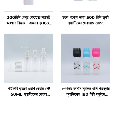
300মিলি স্প্রে বোতলের সরাসরি
তরল পণ্যের জন্য 500 মিলি ফ্ল্যাট
কারখানা বিক্রয়। একবার ব্যবহারের
প্লাস্টিকের স্কোয়াজ বোতল
জন্য। গোল কাঁধ। স্বচ্ছ পিইটি
প্রস্তুতকারকের কাস্টম লোগো বিশিষ্ট
প্লাস্টিকের বোতল
প্লাস্টিকের বোতল ডিশ সোপ এবং পেট
কেয়ার প্যাকেজিং এবং সিলিং এর জন্য
পাইকারি ভ্রমণ ওয়াশ কেয়ার সেট
পেশাদার কাস্টম স্যালন খালি পরিষ্কার
50ML প্লাস্টিকের বোতল
প্লাস্টিকের 180 মিলি স্কুইজ
প্রস্তুতকারকদের প্যাকেজিং ভ্রমণের
অ্যাপ্লিকেটর বোতল চুলের তেল এবং
প্রয়োজনীয় যত্নের জন্য
চুল রঙেনোর বোতলের জন্য