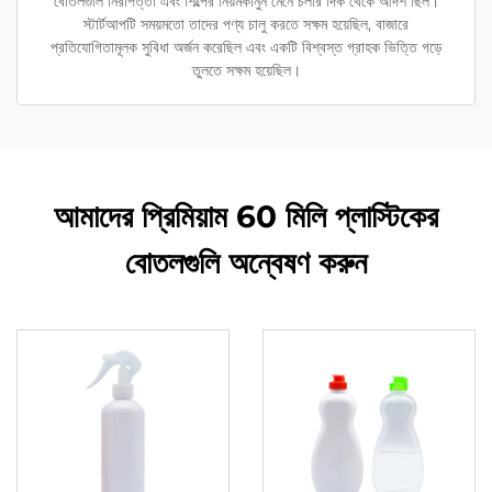
বোতলগুলি নিরাপত্তা এবং শিল্পের নিয়মকানুন মেনে চলার দিক থেকে আদর্শ ছিল।
স্টার্টআপটি সময়মতো তাদের পণ্য চালু করতে সক্ষম হয়েছিল, বাজারে
প্রতিযোগিতামূলক সুবিধা অর্জন করেছিল এবং একটি বিশ্বস্ত গ্রাহক ভিত্তি গড়ে
তুলতে সক্ষম হয়েছিল।
আমাদের প্রিমিয়াম 60 মিলি প্লাস্টিকের
বোতলগুলি অন্বেষণ করুন