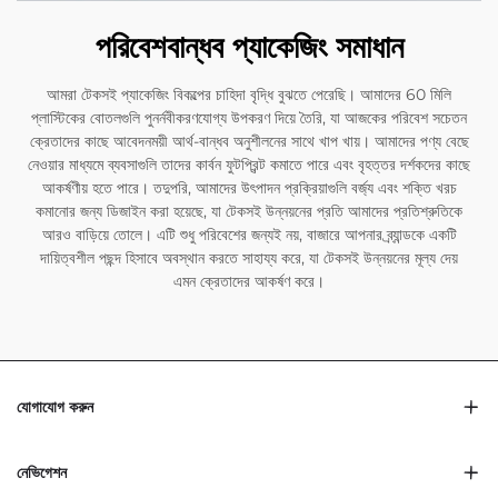
পরিবেশবান্ধব প্যাকেজিং সমাধান
আমরা টেকসই প্যাকেজিং বিকল্পের চাহিদা বৃদ্ধি বুঝতে পেরেছি। আমাদের 60 মিলি
প্লাস্টিকের বোতলগুলি পুনর্নবীকরণযোগ্য উপকরণ দিয়ে তৈরি, যা আজকের পরিবেশ সচেতন
ক্রেতাদের কাছে আবেদনময়ী আর্থ-বান্ধব অনুশীলনের সাথে খাপ খায়। আমাদের পণ্য বেছে
নেওয়ার মাধ্যমে ব্যবসাগুলি তাদের কার্বন ফুটপ্রিন্ট কমাতে পারে এবং বৃহত্তর দর্শকদের কাছে
আকর্ষণীয় হতে পারে। তদুপরি, আমাদের উৎপাদন প্রক্রিয়াগুলি বর্জ্য এবং শক্তি খরচ
কমানোর জন্য ডিজাইন করা হয়েছে, যা টেকসই উন্নয়নের প্রতি আমাদের প্রতিশ্রুতিকে
আরও বাড়িয়ে তোলে। এটি শুধু পরিবেশের জন্যই নয়, বাজারে আপনার ব্র্যান্ডকে একটি
দায়িত্বশীল পছন্দ হিসাবে অবস্থান করতে সাহায্য করে, যা টেকসই উন্নয়নের মূল্য দেয়
এমন ক্রেতাদের আকর্ষণ করে।
যোগাযোগ করুন
নেভিগেশন