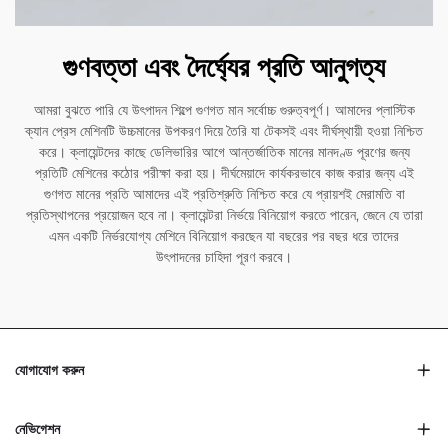
গুণবত্তা এবং দৈর্ঘ্যের প্রতি আনুগত্য
আমরা বুঝতে পারি যে উৎপাদন শিল্পে গুণগত মান সর্বোচ্চ গুরুত্বপূর্ণ। আমাদের প্লাস্টিক
ক্যান প্রেস মেশিনটি উচ্চমানের উপকরণ দিয়ে তৈরি যা টেকসই এবং দীর্ঘস্থায়ী হওয়া নিশ্চিত
করে। ক্লায়েন্টদের কাছে ডেলিভারির আগে আন্তর্জাতিক মানের মানদণ্ড পূরণের জন্য
প্রতিটি মেশিনের কঠোর পরীক্ষা করা হয়। দীর্ঘমেয়াদে কার্যকরভাবে কাজ করার জন্য এই
গুণগত মানের প্রতি আমাদের এই প্রতিশ্রুতি নিশ্চিত করে যে প্রায়শই মেরামতি বা
প্রতিস্থাপনের প্রয়োজন হবে না। ক্লায়েন্টরা নির্ভয়ে বিনিয়োগ করতে পারেন, জেনে যে তারা
এমন একটি নির্ভরযোগ্য মেশিনে বিনিয়োগ করছেন যা বছরের পর বছর ধরে তাদের
উৎপাদনের চাহিদা পূরণ করবে।
যোগাযোগ করুন
নেভিগেশন