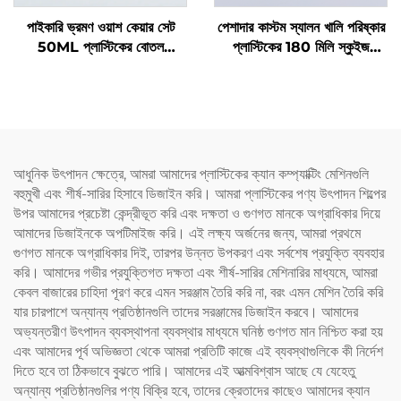
পাইকারি ভ্রমণ ওয়াশ কেয়ার সেট
পেশাদার কাস্টম স্যালন খালি পরিষ্কার
50ML প্লাস্টিকের বোতল
প্লাস্টিকের 180 মিলি স্কুইজ
প্রস্তুতকারকদের প্যাকেজিং ভ্রমণের
অ্যাপ্লিকেটর বোতল চুলের তেল এবং
প্রয়োজনীয় যত্নের জন্য
চুল রঙেনোর বোতলের জন্য
আধুনিক উৎপাদন ক্ষেত্রে, আমরা আমাদের প্লাস্টিকের ক্যান কম্প্যাক্টিং মেশিনগুলি
বহুমুখী এবং শীর্ষ-সারির হিসাবে ডিজাইন করি। আমরা প্লাস্টিকের পণ্য উৎপাদন শিল্পের
উপর আমাদের প্রচেষ্টা কেন্দ্রীভূত করি এবং দক্ষতা ও গুণগত মানকে অগ্রাধিকার দিয়ে
আমাদের ডিজাইনকে অপটিমাইজ করি। এই লক্ষ্য অর্জনের জন্য, আমরা প্রথমে
গুণগত মানকে অগ্রাধিকার দিই, তারপর উন্নত উপকরণ এবং সর্বশেষ প্রযুক্তি ব্যবহার
করি। আমাদের গভীর প্রযুক্তিগত দক্ষতা এবং শীর্ষ-সারির মেশিনারির মাধ্যমে, আমরা
কেবল বাজারের চাহিদা পূরণ করে এমন সরঞ্জাম তৈরি করি না, বরং এমন মেশিন তৈরি করি
যার চারপাশে অন্যান্য প্রতিষ্ঠানগুলি তাদের সরঞ্জামের ডিজাইন করবে। আমাদের
অভ্যন্তরীণ উৎপাদন ব্যবস্থাপনা ব্যবস্থার মাধ্যমে ঘনিষ্ঠ গুণগত মান নিশ্চিত করা হয়
এবং আমাদের পূর্ব অভিজ্ঞতা থেকে আমরা প্রতিটি কাজে এই ব্যবস্থাগুলিকে কী নির্দেশ
দিতে হবে তা ঠিকভাবে বুঝতে পারি। আমাদের এই আত্মবিশ্বাস আছে যে যেহেতু
অন্যান্য প্রতিষ্ঠানগুলির পণ্য বিক্রি হবে, তাদের ক্রেতাদের কাছেও আমাদের ক্যান