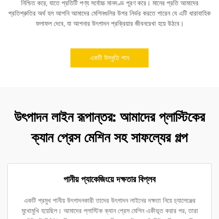
নিশ্চিত করে, যাতে প্রতিটি পণ্য সর্বোচ্চ মানদণ্ড পূরণ করে। মানের প্রতি আমাদের
প্রতিশ্রুতির অর্থ হল আপনি আমাদের মেশিনগুলির উপর নির্ভর করতে পারেন যে এটি ধারাবাহিক
ফলাফল দেবে, যা আপনার উৎপাদন প্রক্রিয়ার জীবনরেখা হয়ে উঠবে।
একটি উদ্ধৃতি পান
উৎপাদন লাইন রূপান্তর: আমাদের প্লাস্টিকের
ক্যান প্রেস মেশিন সহ সাফল্যের গল্প
পানীয় প্যাকেজিংয়ে দক্ষতার বিপ্লব
একটি প্রমুখ পানীয় উৎপাদনকারী তাদের উৎপাদন লাইনের দক্ষতা নিয়ে চ্যালেঞ্জের
মুখোমুখি হয়েছিল। আমাদের প্লাস্টিক ক্যান প্রেস মেশিন একীভূত করার পর, তারা