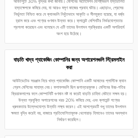
আউটপুটে 30% বৃদ্ধির কথা জানায়। মেশিনের অটোমেশন বৈশিষ্ট্যগুলি হস্তচালিত
হস্তক্ষেপকে কমিয়ে দেয়, যা আরও মসৃণ কাজের প্রবাহ ঘটায়। এছাড়াও, প্রেসের
নির্ভুলতা নিশ্চিত করে যে ক্যানগুলি নিখুঁতভাবে আকৃতি ও সীলযুক্ত হয়েছে, যা বর্জ্য
হ্রাস করে এবং পণ্যের গুণমান উন্নত করে। ক্লায়েন্ট মেশিনটির নির্ভরযোগ্যতার
প্রশংসা করেছেন এবং বলেছেন যে এটি তাদের উৎপাদন প্রক্রিয়ার একটি অপরিহার্য
অংশ হয়ে উঠেছে।
বাড়তি খাদ্য প্যাকেজিং কোম্পানির জন্য অপারেশনগুলি স্ট্রিমলাইন
করা
আউটডেটেড সরঞ্জাম নিয়ে খাদ্য প্যাকেজিং কোম্পানি একটি আমাদের প্লাস্টিক ক্যান
প্রেস মেশিনের সাহায্য নেয়। ফলাফলগুলি ছিল রূপান্তরমূলক। মেশিনের উচ্চ-গতির
ক্রিয়াকলাপের ফলে কোম্পানিটি গুণমান নষ্ট না করেই বাড়তি চাহিদা মেটাতে সক্ষম হয়।
উন্নত প্রযুক্তি অপারেশনের খরচ 20% কমিয়ে দেয়, এবং ক্লায়েন্ট পণ্যের
ধ্রুবকতায় উল্লেখযোগ্য উন্নতি লক্ষ্য করেন। এই আপগ্রেডটি শুধু তাদের উৎপাদন
ক্ষমতা বৃদ্ধি করেই নয়, বাজারে প্রতিযোগিতামূলক খেলোয়াড় হিসাবেও তাদের অবস্থান
নির্ধারণ করেছিল।