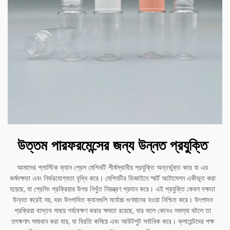
উত্তম পারফরমেন্সের জন্য উন্নত প্রযুক্তি
আমাদের প্লাস্টিক ক্যান প্রেস মেশিনটি শীর্ষস্থানীয় প্রযুক্তি অন্তর্ভুক্ত করে যা এর
কর্মদক্ষতা এবং নির্ভরযোগ্যতা বৃদ্ধি করে। মেশিনটির ডিজাইনে স্মার্ট অটোমেশন একীভূত করা
হয়েছে, যা প্রেসিং প্রক্রিয়ার উপর নিখুঁত নিয়ন্ত্রণ প্রদান করে। এই প্রযুক্তি কেবল দক্ষতা
উন্নত করেই নয়, বরং উৎপাদিত ক্যানগুলি সর্বোচ্চ গুণমানের হওয়া নিশ্চিত করে। উৎপাদন
প্রক্রিয়া বাস্তব সময়ে পর্যবেক্ষণ করার ক্ষমতা রয়েছে, যার ফলে কোনও সমস্যা ঘটলে তা
তৎক্ষণাৎ সমাধান করা যায়, যা বিরতি কমিয়ে এবং আউটপুট সর্বাধিক করে। ক্লায়েন্টদের পক্ষ