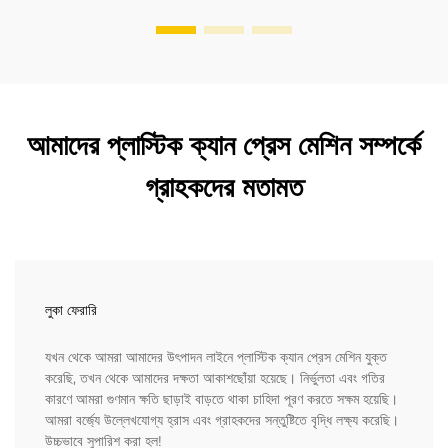
আমাদের প্লাস্টিক ক্যান প্রেস মেশিন সম্পর্কে
গ্রাহকদের মতামত
লুকা ফেরারি
যখন থেকে আমরা আমাদের উৎপাদন লাইনে প্লাস্টিক ক্যান প্রেস মেশিন যুক্ত
করেছি, তখন থেকে আমাদের দক্ষতা আকাশছোঁয়া হয়েছে। নির্ভুলতা এবং গতির
কারণে আমরা গুণমান ক্ষতি ছাড়াই বাড়তে থাকা চাহিদা পূরণ করতে সক্ষম হয়েছি।
আমরা বর্জ্যে উল্লেখযোগ্য হ্রাস এবং গ্রাহকদের সন্তুষ্টিতে বৃদ্ধি লক্ষ্য করেছি।
উচ্চভাবে সুপারিশ করা হল!