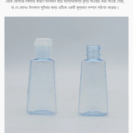
থেকে মেশিনের দক্ষতার কারণে উৎপাদন হারে উল্লেখযোগ্য বৃদ্ধি পাওয়ার খবর পাওয়া গেছে,
যা যে কোনও উৎপাদন সুবিধার জন্য এটিকে একটি মূল্যবান সম্পদে পরিণত করেছে।