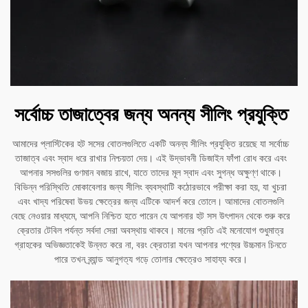
সর্বোচ্চ তাজাত্বের জন্য অনন্য সীলিং প্রযুক্তি
আমাদের প্লাস্টিকের হট সসের বোতলগুলিতে একটি অনন্য সীলিং প্রযুক্তি রয়েছে যা সর্বোচ্চ
তাজাত্ব এবং স্বাদ ধরে রাখার নিশ্চয়তা দেয়। এই উদ্ভাবনী ডিজাইন ফাঁপা রোধ করে এবং
আপনার সসগুলির গুণমান বজায় রাখে, যাতে তাদের মূল স্বাদ এবং সুগন্ধ অক্ষুণ্ণ থাকে।
বিভিন্ন পরিস্থিতি মোকাবেলার জন্য সীলিং ব্যবস্থাটি কঠোরভাবে পরীক্ষা করা হয়, যা খুচরা
এবং খাদ্য পরিষেবা উভয় ক্ষেত্রের জন্য এটিকে আদর্শ করে তোলে। আমাদের বোতলগুলি
বেছে নেওয়ার মাধ্যমে, আপনি নিশ্চিত হতে পারেন যে আপনার হট সস উৎপাদন থেকে শুরু করে
ক্রেতার টেবিল পর্যন্ত সর্বদা সেরা অবস্থায় থাকবে। মানের প্রতি এই মনোযোগ শুধুমাত্র
গ্রাহকের অভিজ্ঞতাকেই উন্নত করে না, বরং ক্রেতারা যখন আপনার পণ্যের উচ্চমান চিনতে
পারে তখন ব্র্যান্ড আনুগত্য গড়ে তোলার ক্ষেত্রেও সাহায্য করে।