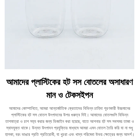
আমাদের প্লাস্টিকের হট সস বোতলের অসাধারণ
মান ও টেকসইপন
আমাদের কোম্পানিতে, আমরা আন্তর্জাতিক ক্রেতাদের বিভিন্ন চাহিদা পূরণকারী উচ্চমানের
প্লাস্টিকের হট সস বোতল উৎপাদনের উপর গুরুত্ব দিই। আমাদের বোতলগুলি বিভিন্ন
তাপমাত্রা ও চাপ সহ্য করার জন্য ডিজাইন করা হয়েছে, যাতে আপনার হট সস সবসময় তাজা ও
স্বাদযুক্ত থাকে। উন্নত উৎপাদন প্রযুক্তির মাধ্যমে আমরা এমন বোতল তৈরি করি যা না শুধু
হালকা, বরং ভাঙার প্রতি প্রতিরোধী, যা খুচরা এবং খাদ্য পরিষেবা উভয় ক্ষেত্রের জন্য আদর্শ।