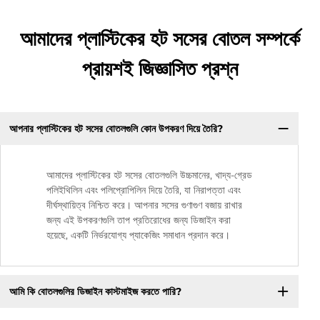
আমাদের প্লাস্টিকের হট সসের বোতল সম্পর্কে
প্রায়শই জিজ্ঞাসিত প্রশ্ন
আপনার প্লাস্টিকের হট সসের বোতলগুলি কোন উপকরণ দিয়ে তৈরি?
আমাদের প্লাস্টিকের হট সসের বোতলগুলি উচ্চমানের, খাদ্য-গ্রেড
পলিইথিলিন এবং পলিপ্রোপিলিন দিয়ে তৈরি, যা নিরাপত্তা এবং
দীর্ঘস্থায়িত্ব নিশ্চিত করে। আপনার সসের গুণাগুণ বজায় রাখার
জন্য এই উপকরণগুলি তাপ প্রতিরোধের জন্য ডিজাইন করা
হয়েছে, একটি নির্ভরযোগ্য প্যাকেজিং সমাধান প্রদান করে।
আমি কি বোতলগুলির ডিজাইন কাস্টমাইজ করতে পারি?