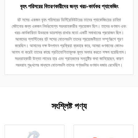
বৃহৎ পরিসরের বিতরণকারীদের জন্য খরচ-কার্যকর প্যাকেজিং
হট সসের একজন বৃহৎ পরিসরের ডিস্ট্রিবিউটরের তাদের প্যাকেজিংয়ের চাহিদা
মেটানোর জন্য একজন নির্ভরযোগ্য সরবরাহকারীর প্রয়োজন ছিল। তাদের গুণমান এবং
খরচ-কার্যকারিতা উভয়কে ভারসাম্য রাখার মতো একটি সমাধানের প্রয়োজন ছিল।
আমাদের প্লাস্টিকের হট সসের বোতলগুলি তাদের প্রয়োজনীয়তা সম্পূর্ণরূপে পূরণ
করেছিল। আমাদের দক্ষ উৎপাদন প্রক্রিয়া ব্যবহার করে, আমরা গুণমানের কোনও
আপস না করেই তাদের কাছে প্রতিযোগিতামূলক মূল্য অফার করতে সক্ষম হয়েছিলাম।
সরবরাহকারী উন্নত লাভের হার এবং গ্রাহকদের সন্তুষ্টির কথা জানিয়েছেন, কারণ
সরবরাহ শৃঙ্খলের মাধ্যমে বোতলগুলি তাদের পণ্যগুলির গুণমান বজায় রেখেছিল।
সংশ্লিষ্ট পণ্য