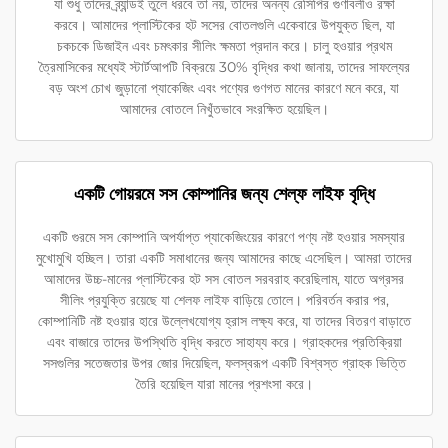
যা শুধু তাদের ব্র্যান্ডই তুলে ধরবে তা নয়, তাদের অনন্য রেসিপির গুণাবলীও রক্ষা
করবে। আমাদের প্লাস্টিকের হট সসের বোতলগুলি একেবারে উপযুক্ত ছিল, যা
চকচকে ডিজাইন এবং চমৎকার সীলিং ক্ষমতা প্রদান করে। চালু হওয়ার প্রথম
ত্রৈমাসিকের মধ্যেই স্টার্টআপটি বিক্রয়ে 30% বৃদ্ধির কথা জানায়, তাদের সাফল্যের
বড় অংশ চোখ জুড়ানো প্যাকেজিং এবং পণ্যের গুণগত মানের কারণে মনে করে, যা
আমাদের বোতলে নিখুঁতভাবে সংরক্ষিত হয়েছিল।
একটি গোয়রমে সস কোম্পানির জন্য শেল্ফ লাইফ বৃদ্ধি
একটি গুরমে সস কোম্পানি অপর্যাপ্ত প্যাকেজিংয়ের কারণে পণ্য নষ্ট হওয়ার সমস্যার
মুখোমুখি হচ্ছিল। তারা একটি সমাধানের জন্য আমাদের কাছে এসেছিল। আমরা তাদের
আমাদের উচ্চ-মানের প্লাস্টিকের হট সস বোতল সরবরাহ করেছিলাম, যাতে অগ্রসর
সীলিং প্রযুক্তি রয়েছে যা শেলফ লাইফ বাড়িয়ে তোলে। পরিবর্তন করার পর,
কোম্পানিটি নষ্ট হওয়ার হারে উল্লেখযোগ্য হ্রাস লক্ষ্য করে, যা তাদের বিতরণ বাড়াতে
এবং বাজারে তাদের উপস্থিতি বৃদ্ধি করতে সাহায্য করে। গ্রাহকদের প্রতিক্রিয়া
সসগুলির সতেজতার উপর জোর দিয়েছিল, ফলস্বরূপ একটি বিশ্বস্ত গ্রাহক ভিত্তি
তৈরি হয়েছিল যারা মানের প্রশংসা করে।