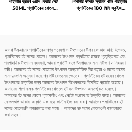
পাইকারি ভ্রমণ ওয়াশ কেয়ার সেট
পেশাদার কাস্টম স্যালন খালি পরিষ্কার
50ML প্লাস্টিকের বোতল
প্লাস্টিকের 180 মিলি স্কুইজ
প্রস্তুতকারকদের প্যাকেজিং ভ্রমণের
অ্যাপ্লিকেটর বোতল চুলের তেল এবং
প্রয়োজনীয় যত্নের জন্য
চুল রঙেনোর বোতলের জন্য
আমরা উচ্চমানের প্লাস্টিকের পণ্য গবেষণা ও উৎপাদনের উপর ফোকাস করি; বিশেষত,
প্লাস্টিকের হট সসের বোতল। আমাদের উৎপাদন পদ্ধতিতে রয়েছে প্রযুক্তিগত এবং
প্রশাসনিক উৎপাদন ব্যবস্থা, আমরা প্রতিটি ধাপে উৎপাদনের মান নিরীক্ষণ ও নিয়ন্ত্রণ
করি। আমাদের হট সসের বোতলের উৎপাদন আন্তর্জাতিক নিরাপত্তা ও মানের কঠোর
মানদণ্ডগুলি অনুসরণ করে, প্রতিটি বোতলের ক্ষেত্রে। প্লাস্টিকের হট সসের বোতল
উৎপাদনের উন্নতির জন্য আমাদের উৎপাদন বিশেষজ্ঞদের নিবেদিত প্রচেষ্টা রয়েছে।
আমাদের শিল্পে বাল্ক প্লাস্টিকের বোতলে হট সস উৎপাদন অন্তর্ভুক্ত রয়েছে।
আমাদের হট সসের বোতল প্যাকেজিং এবং পেটেন্ট সংরক্ষণের উন্নতি ঘটায়। আমাদের
বোতলগুলি আকার, আকৃতি এবং রঙে কাস্টমাইজ করা যায়। আমাদের প্লাস্টিকের হট
সসের বোতলগুলি বাজারজাত করা সহজ। আমাদের হট সসের বোতলগুলি বাজারজাত
করা সহজ।