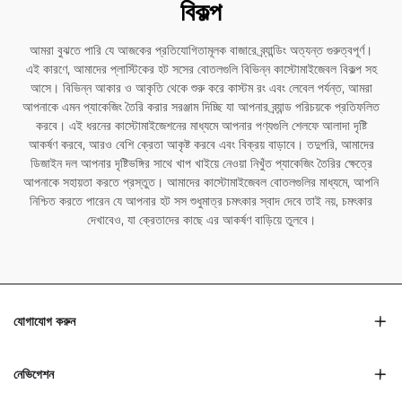
বিকল্প
আমরা বুঝতে পারি যে আজকের প্রতিযোগিতামূলক বাজারে ব্র্যান্ডিং অত্যন্ত গুরুত্বপূর্ণ।
এই কারণে, আমাদের প্লাস্টিকের হট সসের বোতলগুলি বিভিন্ন কাস্টোমাইজেবল বিকল্প সহ
আসে। বিভিন্ন আকার ও আকৃতি থেকে শুরু করে কাস্টম রং এবং লেবেল পর্যন্ত, আমরা
আপনাকে এমন প্যাকেজিং তৈরি করার সরঞ্জাম দিচ্ছি যা আপনার ব্র্যান্ড পরিচয়কে প্রতিফলিত
করবে। এই ধরনের কাস্টোমাইজেশনের মাধ্যমে আপনার পণ্যগুলি শেলফে আলাদা দৃষ্টি
আকর্ষণ করবে, আরও বেশি ক্রেতা আকৃষ্ট করবে এবং বিক্রয় বাড়াবে। তদুপরি, আমাদের
ডিজাইন দল আপনার দৃষ্টিভঙ্গির সাথে খাপ খাইয়ে নেওয়া নিখুঁত প্যাকেজিং তৈরির ক্ষেত্রে
আপনাকে সহায়তা করতে প্রস্তুত। আমাদের কাস্টোমাইজেবল বোতলগুলির মাধ্যমে, আপনি
নিশ্চিত করতে পারেন যে আপনার হট সস শুধুমাত্র চমৎকার স্বাদ দেবে তাই নয়, চমৎকার
দেখাবেও, যা ক্রেতাদের কাছে এর আকর্ষণ বাড়িয়ে তুলবে।
যোগাযোগ করুন
নেভিগেশন