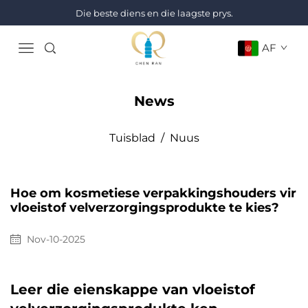
Die beste diens en die laagste prys.
AF
News
Tuisblad
/
Nuus
Hoe om kosmetiese verpakkingshouders vir
vloeistof velverzorgingsprodukte te kies?
Nov-10-2025
Leer die eienskappe van vloeistof