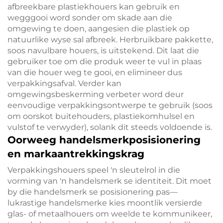
afbreekbare plastiekhouers kan gebruik en
wegggooi word sonder om skade aan die
omgewing te doen, aangesien die plastiek op
natuurlike wyse sal afbreek. Herbruikbare pakkette,
soos navulbare houers, is uitstekend. Dit laat die
gebruiker toe om die produk weer te vul in plaas
van die houer weg te gooi, en elimineer dus
verpakkingsafval. Verder kan
omgewingsbeskerming verbeter word deur
eenvoudige verpakkingsontwerpe te gebruik (soos
om oorskot buitehouders, plastiekomhulsel en
vulstof te verwyder), solank dit steeds voldoende is.
Oorweeg handelsmerkposisionering
en markaantrekkingskrag
Verpakkingshouers speel 'n sleutelrol in die
vorming van 'n handelsmerk se identiteit. Dit moet
by die handelsmerk se posisionering pas—
lukrastige handelsmerke kies moontlik versierde
glas- of metaalhouers om weelde te kommunikeer,