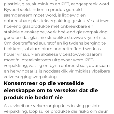
plastiek, glas, aluminium en PET, aangespreek word.
Byvoorbeeld, indien 'n produk gereeld
saamgeneem moet word, is liggewig en
onbreekbare plastiekverpakking geskik. Vir aktiewe
hoë-end glasprodukte met onbreekbare en
stabiele eienskappe, werk hoë-end glasverpakking
goed omdat glas nie skadelike stowwe vrystel nie.
Om doeltreffend suurstof en lig tydens berging te
blokkeer, sal aluminium ondoeltreffend werk as
houer vir suur- en alkaliese vloeistowwe; daarom
moet 'n interaksietoets uitgevoer word. PET-
verpakking, wat lig en byna onbreekbaar, duursaam
en herwinbaar is, is noodsaaklik vir midklas vloeibare
velversorgingsverpakking.
Konsentreer op die verseëlde
eienskappe om te verseker dat die
produk nie bederf nie
As u vloeibare velverzorging kies in sleg geslote
verpakking, loop sulke produkte die risiko om deur