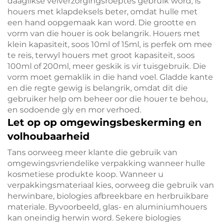
daaglikse velverzorgingsroeptes gebruik word, is
houers met klapdeksels beter, omdat hulle met
een hand oopgemaak kan word. Die grootte en
vorm van die houer is ook belangrik. Houers met
klein kapasiteit, soos 10ml of 15ml, is perfek om mee
te reis, terwyl houers met groot kapasiteit, soos
100ml of 200ml, meer geskik is vir tuisgebruik. Die
vorm moet gemaklik in die hand voel. Gladde kante
en die regte gewig is belangrik, omdat dit die
gebruiker help om beheer oor die houer te behou,
en sodoende gly en mor verhoed.
Let op op omgewingsbeskerming en
volhoubaarheid
Tans oorweeg meer klante die gebruik van
omgewingsvriendelike verpakking wanneer hulle
kosmetiese produkte koop. Wanneer u
verpakkingsmateriaal kies, oorweeg die gebruik van
herwinbare, biologies afbreekbare en herbruikbare
materiale. Byvoorbeeld, glas- en aluminiumhouers
kan oneindig herwin word. Sekere biologies