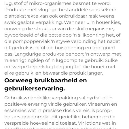
lug, stof of mikro-organismes besmet te word.
Produkte met vlugtige bestanddele soos sekere
plantekstrakte kan ook onbruikbaar raak weens
swak geslote verpakking. Wanneer u 'n houer kies,
oorweeg die struktuur van die sluitmeganisme,
byvoorbeeld of die botteldop 'n silikoonring het, of
die pompoppervlak 'n stywe verbinding het nadat
dit gedruk is, of of die buisopening en dop goed
pas. Langdurige produkte behoort 'n ontwerp met
'n eenrigtingklep of 'n lugpomp te gebruik. Sulke
ontwerpe beperk lugtoegang tot die houer met
elke gebruik, en bewaar die produk langer.
Oorweeg bruikbaarheid en
gebruikerservaring.
Gebruiksvriendelike verpakking sal bydra tot 'n
positiewe ervaring vir die gebruiker. Vir serum en
essensies wat 'n presiese dosis vereis, is pomp-
houers goed omdat dit gerieflike beheer oor die
verspreide hoeveelheid toelaat. Vir lotions wat in