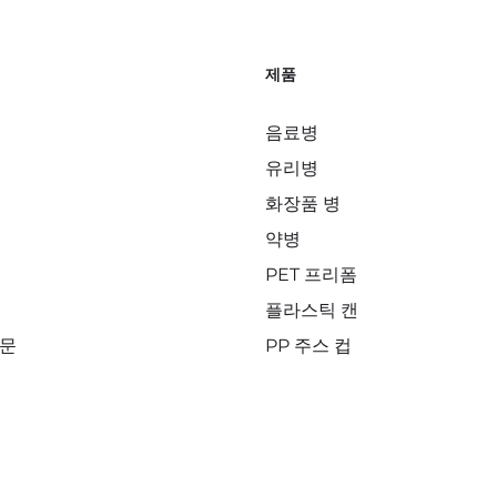
제품
음료병
유리병
화장품 병
약병
PET 프리폼
플라스틱 캔
질문
PP 주스 컵