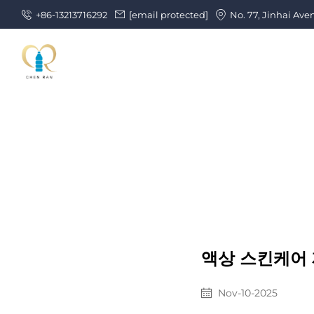
+86-13213716292
[email protected]
No. 77, Jinhai Ave
액상 스킨케어 
Nov-10-2025