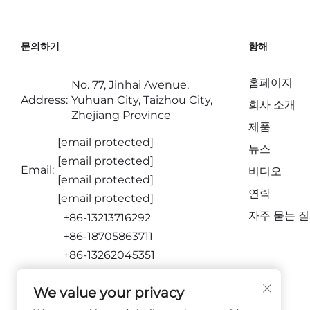
문의하기
항해
홈페이지
No. 77, Jinhai Avenue,
Address:
Yuhuan City, Taizhou City,
회사 소개
Zhejiang Province
제품
[email protected]
뉴스
[email protected]
Email:
비디오
[email protected]
연락
[email protected]
자주 묻는 
+86-13213716292
+86-18705863711
+86-13262045351
+86-15716651873
We value your privacy
팔로우하기