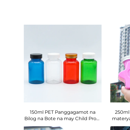
150ml PET Panggagamot na
250ml 
Bilog na Bote na may Child Proof
materya
na Screw Cap Green Red Brown
ng bot