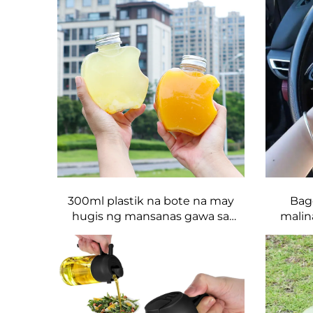
Amber para sa Pills & Capsules na
juice
Pang-imbak ng Gamot
dise
300ml plastik na bote na may
Bag
hugis ng mansanas gawa sa
malin
food-grade PET materyal,
Plastik
kakayanin ang juice at mga
LID at 
inumin, may malikhaing disenyo
Dou
na gusto ng mga bata