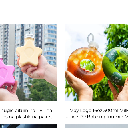
hugis bituin na PET na
May Logo 16oz 500ml Mil
les na plastik na pakete
Juice PP Bote ng Inumin 
e na makapaghawak ng
na Tumtutol sa Init Donut