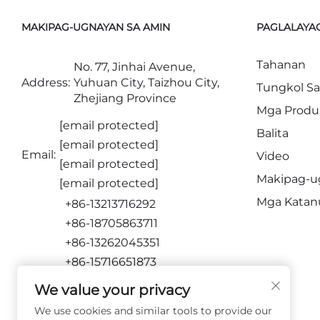
MAKIPAG-UGNAYAN SA AMIN
PAGLALAYA
Tahanan
No. 77, Jinhai Avenue,
Address:
Yuhuan City, Taizhou City,
Tungkol S
Zhejiang Province
Mga Produ
[email protected]
Balita
[email protected]
Email:
Video
[email protected]
Makipag-u
[email protected]
Mga Katan
+86-13213716292
+86-18705863711
+86-13262045351
+86-15716651873
We value your privacy
SUMUSUNOD SA AMIN
We use cookies and similar tools to provide our