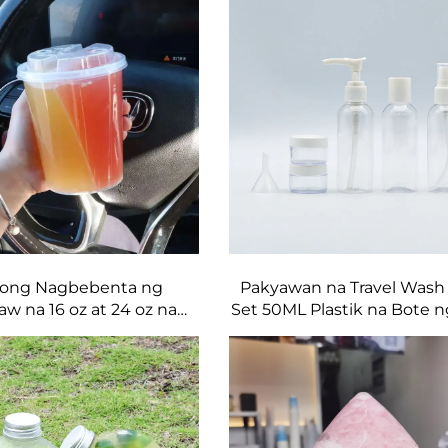
 at inumin malikhain na
nyo paborito ng bata
ong Nagbebenta ng
Pakyawan na Travel Wash
aw na 16 oz at 24 oz na
Set 50ML Plastik na Bote 
 na Tasa para Dalhin May
Tagagawa ng Pakete para 
Mga Straws, 2-kwarto na
Pangunahing Gamit s
ble Split Boba Cups
Paglalakbay