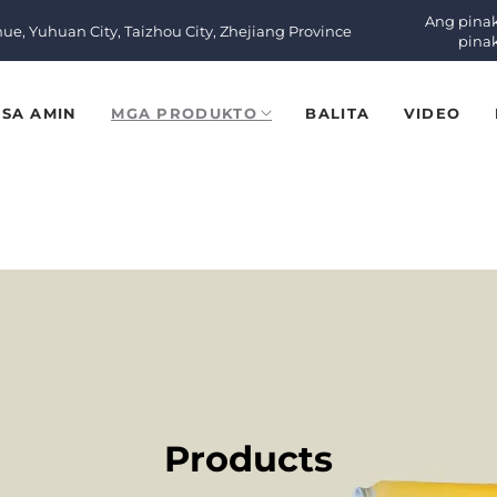
Ang pinak
nue, Yuhuan City, Taizhou City, Zhejiang Province
pina
SA AMIN
MGA PRODUKTO
BALITA
VIDEO
Products