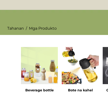
Tahanan
/
Mga Produkto
Beverage bottle
Bote na kahel