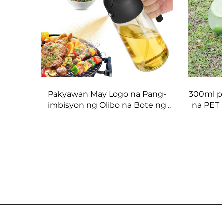
Pakyawan May Logo na Pang-
300ml pa
imbisyon ng Olibo na Bote ng
na PET 
Gatas na Pang-imbisyon 470 ml
na bo
Salamin na Bote ng Pang-
ng j
imbisyon ng Langis na May
Mataas na Kalidad na Mga Nozzle
para sa Barbecue