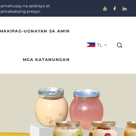
amahusay na serbisyo at
kamababang presyo.
MAKIPAG-UGNAYAN SA AMIN
TL
MGA KATANUNGAN