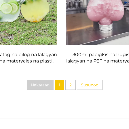
tag na bilog na lalagyan
300ml pabigkis na hugis
na materyales na plastik
lalagyan na PET na materya
te na makakapag-imbak
plastik na bote na makak
uice at gatas na tsaa
imbak ng juice at inumin 
sale
Nakaraan
1
2
Susunod