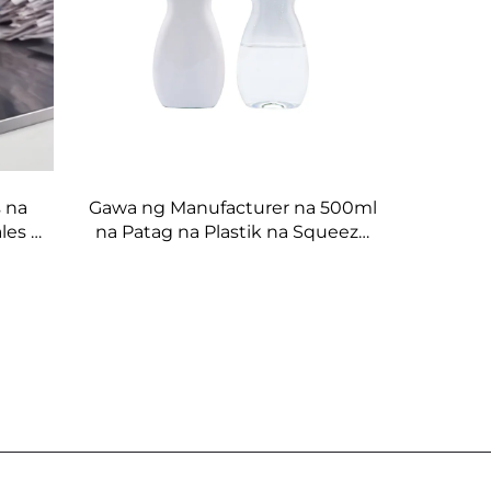
 na
Gawa ng Manufacturer na 500ml
les na
na Patag na Plastik na Squeeze
apag-
na Bote para sa Mga Likidong
na hot
Produkto na May Custom na
Logo para sa Panghugas ng
Pinggan at Packaging ng
Alagang Hayop & Pag-se-seal