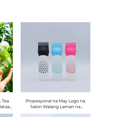
k Tea
Propesyonal na May Logo na
Mataas
Salon Walang Laman na
 Bote
Maliwanag na Plastik na 180ml