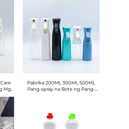
Squeeze Applicator Bottles para
sa Hair Oil Hair Dye Bottle
 Care
Pabrika 200ML 300ML 500ML
ng Mga
Pang-spray na Bote ng Pang-
sa Mga
ayos ng Buhok Salon Barber na
a
Mga Kasangkapan sa Buhok
Pang-spray ng Tubig