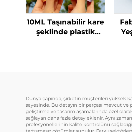
10ML Taşınabilir kare
Fab
şeklinde plastik
Yeş
parfüm şişesi
Kar
taşınabilir parfüm
Sp
sprey şişesi
Dünya çapında, şirketin müşterileri yüksek kal
sayesinde. Bu detayın bir parçası mevcut ve po
geliştirme ve tasarım aşamalarında özel olarak
sağlayan daha fazla detay eklenir. Aynı zamand
profesyonellerinin kalite kontrolünü sağladığı 
tartışmasız çözümler sunulur. Farklı sektörl