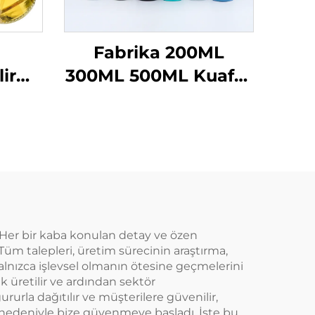
Fabrika 200ML
lir
300ML 500ML Kuaför
enser
Sprey Şişesi Salon
 Yağı
Berber Saç Bakımı Su
i 470
Spreyi
ğ
esi
iteli
n? Her bir kaba konulan detay ve özen
Tüm talepleri, üretim sürecinin araştırma,
yalnızca işlevsel olmanın ötesine geçmelerini
k üretilir ve ardından sektör
ururla dağıtılır ve müşterilere güvenilir,
l nedeniyle bize güvenmeye başladı. İşte bu