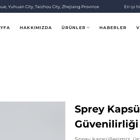
nue, Yuhuan City, Taizhou City, Zhejiang Province
En iyi h
AYFA
HAKKIMIZDA
ÜRÜNLER
HABERLER
V
Sprey Kapsül
Güvenilirliği
Sprey kapsüllerimiz, üstü