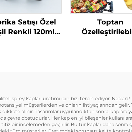
rika Satışı Özel
Toptan
il Renkli 120ml
Özelleştirilebi
e Şekilli Plastik
Zeytinyağı Disp
rey Şişe Parfüm
Şişeleri Pişirme
İçin
Püskürtme Şişes
ml Cam Ya
Püskürtme Şiş
Barbecue için Kal
Memelerle
iteli sprey kapları üretimi için bizi tercih ediyor. Nede
tansiyel müşterilerden ve onların ihtiyaçlarından gelir. 
 dikkate alınır. Tasarımlar uygulandıktan sonra, kaplara 
a çevre dostudurlar. Her kap en iyi bileşenler kullanılara
titiz bir incelemeden geçirilir. Bu tür kaplar daha sonra g
erdeki tüm müşteriler, üretimdeki sorunsuz kalite kontro