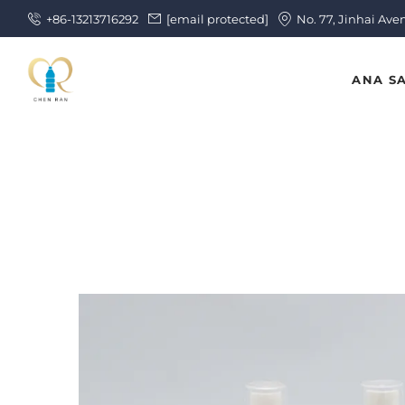
+86-13213716292
[email protected]
No. 77, Jinhai Ave
ANA S