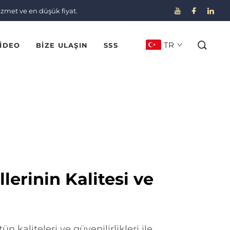
izmet ve en düşük fiyat.
TR
IDEO
BIZE ULAŞIN
SSS
lerinin Kalitesi ve
n kaliteleri ve güvenilirlikleri ile