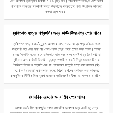
এবং আমাদের ক্লায়েন্টের বিক্রয় 30% বৃদ্ধি পায়। পরিবেশগত মানদণ্ড মেনে চলার
পাশাপাশি আমাদের উদ্ভাবনী ক্ষমতা উচ্চমানের প্লাস্টিকের পণ্য উৎপাদনে আমাদের
দক্ষতা তুলে ধরেছে।
ব্যক্তিগত যত্নের পণ্যগুলির জন্য কাস্টমাইজযোগ্য স্প্রে পাত্র
ব্যক্তিগত যত্নের একটি ব্র্যান্ড আমাদের কাছে তাদের অনন্য পণ্য লাইনের জন্য
উপযোগী করে তৈরি করা যায় এমন একটি স্প্রে পাত্র তৈরির জন্য আসে। আমরা
তাদের ডিজাইন দলের সাথে ঘনিষ্ঠভাবে কাজ করে এমন একটি পাত্র তৈরি করি যা
দৃষ্টিনন্দন এবং কার্যকরী উভয়ই। চূড়ান্ত পণ্যটিতে একটি নির্ভুল নোজেল ছিল যা
নিয়ন্ত্রিত বিতরণের অনুমতি দেয়, যা গ্রাহকদের সন্তুষ্টি উল্লেখযোগ্যভাবে বৃদ্ধি
করে। এই ক্ষেত্রটি ব্যক্তিগত যত্নের শিল্পে আমাদের নমনীয়তা এবং আমাদের
ক্লায়েন্টদের নির্দিষ্ট চাহিদা পূরণে আমাদের প্রতিশ্রুতির উপর আলোকপাত করেছিল।
রাসায়নিক দ্রবণের জন্য শিল্প স্প্রে পাত্র
আমরা একটি শিল্প ক্লায়েন্টের সাথে রাসায়নিক দ্রবণের জন্য একটি দৃঢ় স্প্রে