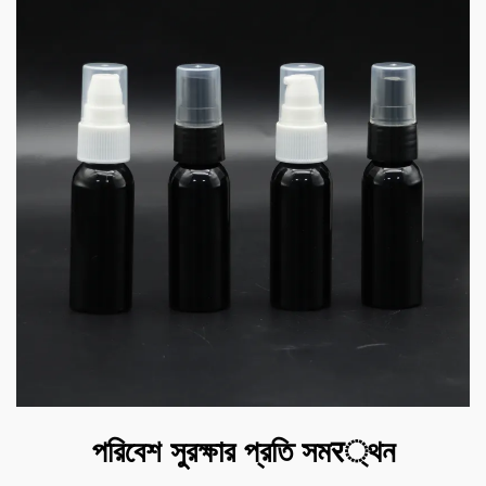
পরিবেশ সুরক্ষার প্রতি সমर্থন