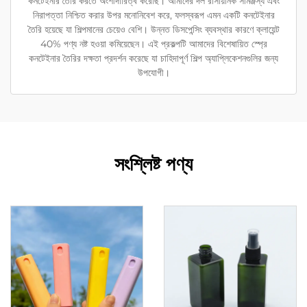
কনটেইনার তৈরি করতে অংশীদারিত্ব করেছি। আমাদের দল রাসায়নিক সামঞ্জস্য এবং
নিরাপত্তা নিশ্চিত করার উপর মনোনিবেশ করে, ফলস্বরূপ এমন একটি কনটেইনার
তৈরি হয়েছে যা শিল্পমানের চেয়েও বেশি। উন্নত ডিসপেন্সিং ব্যবস্থার কারণে ক্লায়েন্ট
40% পণ্য নষ্ট হওয়া কমিয়েছেন। এই প্রকল্পটি আমাদের বিশেষায়িত স্প্রে
কনটেইনার তৈরির দক্ষতা প্রদর্শন করেছে যা চাহিদাপূর্ণ শিল্প অ্যাপ্লিকেশনগুলির জন্য
উপযোগী।
সংশ্লিষ্ট পণ্য