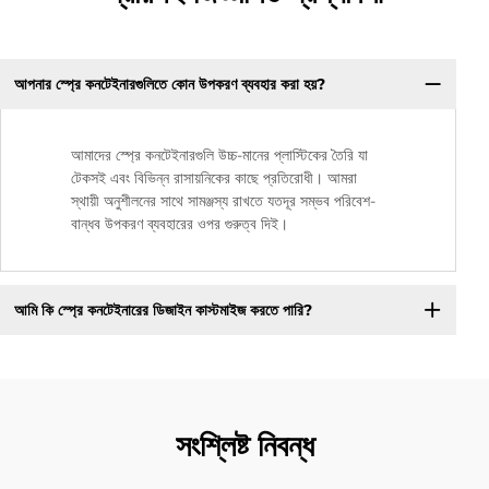
আপনার স্প্রে কনটেইনারগুলিতে কোন উপকরণ ব্যবহার করা হয়?
আমাদের স্প্রে কনটেইনারগুলি উচ্চ-মানের প্লাস্টিকের তৈরি যা
টেকসই এবং বিভিন্ন রাসায়নিকের কাছে প্রতিরোধী। আমরা
স্থায়ী অনুশীলনের সাথে সামঞ্জস্য রাখতে যতদূর সম্ভব পরিবেশ-
বান্ধব উপকরণ ব্যবহারের ওপর গুরুত্ব দিই।
আমি কি স্প্রে কনটেইনারের ডিজাইন কাস্টমাইজ করতে পারি?
সংশ্লিষ্ট নিবন্ধ