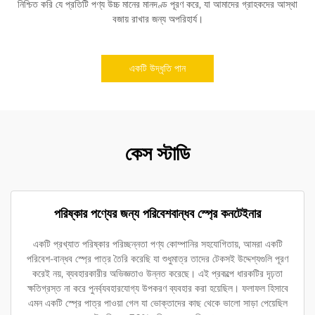
নিশ্চিত করি যে প্রতিটি পণ্য উচ্চ মানের মানদণ্ড পূরণ করে, যা আমাদের গ্রাহকদের আস্থা
বজায় রাখার জন্য অপরিহার্য।
একটি উদ্ধৃতি পান
কেস স্টাডি
পরিষ্কার পণ্যের জন্য পরিবেশবান্ধব স্প্রে কনটেইনার
একটি প্রখ্যাত পরিষ্কার পরিচ্ছন্নতা পণ্য কোম্পানির সহযোগিতায়, আমরা একটি
পরিবেশ-বান্ধব স্প্রে পাত্র তৈরি করেছি যা শুধুমাত্র তাদের টেকসই উদ্দেশ্যগুলি পূরণ
করেই নয়, ব্যবহারকারীর অভিজ্ঞতাও উন্নত করেছে। এই প্রকল্পে ধারকটির দৃঢ়তা
ক্ষতিগ্রস্ত না করে পুনর্ব্যবহারযোগ্য উপকরণ ব্যবহার করা হয়েছিল। ফলাফল হিসাবে
এমন একটি স্প্রে পাত্র পাওয়া গেল যা ভোক্তাদের কাছ থেকে ভালো সাড়া পেয়েছিল