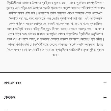
স্থিতিশীলতা আমাদের উৎপাদন প্রক্রিয়ার মূলে রয়েছে। আমরা পুনর্ব্যবহারযোগ্য উপকরণ
ব্যবহার এবং শক্তি-দক্ষ উৎপাদন পদ্ধতি প্রয়োগের মাধ্যমে আমাদের পরিবেশগত প্রভাবকে
সর্বনিম্ন করার চেষ্টা করি। পরিবেশের প্রতি মনোযোগ রেখেই আমাদের স্প্রে পাত্রগুলি
ডিজাইন করা হয়, যাতে ব্যবহারের পরে সেগুলি পুনর্নবীকরণ করা যায়। এই প্রতিশ্রুতি
কেবল পরিবেশ-সচেতন ভোক্তাদের কাছেই আবেদন করে না, বরং আমাদের ক্লায়েন্টদের
তাদের সংশ্লিষ্ট বাজারে দায়িত্বশীল ব্র্যান্ড হিসাবে অবস্থান করতে সাহায্য করে। আমাদের
স্প্রে পাত্র বেছে নেওয়ার মাধ্যমে, ক্লায়েন্টরা তাদের পণ্যগুলিকে স্থিতিশীল অনুশীলনের
সাথে খাপ খাওয়াতে পারেন, যা আজকের ভোক্তা পরিসরে ক্রমাগত গুরুত্বপূর্ণ হয়ে উঠছে।
আমরা বিশ্বাস করি যে স্থিতিশীলতার ক্ষেত্রে আমাদের প্রচেষ্টা একটি স্বাস্থ্যকর গ্রহের
দিকে অবদান রাখে এবং একইসাথে আমাদের ক্লায়েন্টদের প্রতিযোগিতামূলক সুবিধা প্রদান
করে।
যোগাযোগ করুন
নেভিগেশন