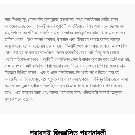
সারা বিশ্বজুড়ে, কোম্পানির ক্লায়েন্টরা উচ্চমানের স্প্রে কনটেইনার তৈরির জন্য
আমাদের বেছে নেন। কেন? কারণ প্রতিটি কনটেইনারে বিশদ এবং যত্ন দেওয়া হয়।
এই বিশদের অংশটি আসে বর্তমান এবং সম্ভাব্য ক্লায়েন্টদের কাছ থেকে এবং তাদের
চাহিদা থেকে। উৎপাদনের গবেষণা, উন্নয়ন এবং ডিজাইন পর্যায়ে তাদের সমস্ত
অনুরোধকে বিশেষ বিবেচনায় নেওয়া হয়। ডিজাইনগুলি বাস্তবায়নের পরে, আরও বিশদ
যোগ করা হয় যা কনটেইনারগুলিকে কেবল কার্যকরীর চেয়ে বেশি কিছু করে তোলে।
এগুলি পরিবেশ-বান্ধবও। প্রতিটি কনটেইনার সেরা উপাদান ব্যবহার করে তৈরি করা হয়,
এবং তারপর একটি কষ্টসাধ্য পর্যালোচনার মধ্য দিয়ে যায় যেখানে শিল্প বিশেষজ্ঞরা মান
নিয়ন্ত্রণ নিশ্চিত করেন। এরপর এমন কনটেইনারগুলি গর্বের সাথে বিতরণ করা হয়,
ক্লায়েন্টদের নির্ভরযোগ্য, সন্দেহমুক্ত সমাধান সরবরাহ করে। বিভিন্ন শিল্প থেকে আসা
সমস্ত ক্লায়েন্ট উৎপাদনে নিরবচ্ছিন্ন মান নিয়ন্ত্রণের কারণে আমাদের উপর আস্থা
রাখে। এই কারণেই তারা এবং আমরা পরস্পরের সাথে শক্তিশালী সহযোগিতামূলক
সম্পর্ক গড়ে তুলেছি।
প্রায়শই জিজ্ঞাসিত প্রশ্নাবলী