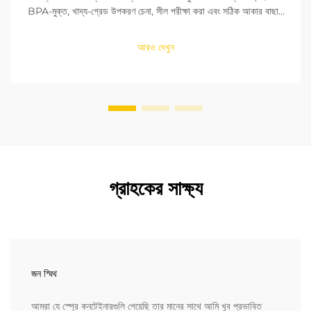
BPA-মুক্ত, খাদ্য-গ্রেড উপকরণ চেনা, সীল পরীক্ষা করা এবং সঠিক আকার বাছাই
করা শিখুন। FDA এবং EU মানদণ্ডের সাথে সঙ্গতি নিশ্চিত করুন। এখনই পড়ুন।
আরও দেখুন
গ্রাহকের সাক্ষ্য
জন স্মিথ
আমরা যে স্প্রে কনটেইনারগুলি পেয়েছি তার মানের সাথে আমি খুব প্রভাবিত