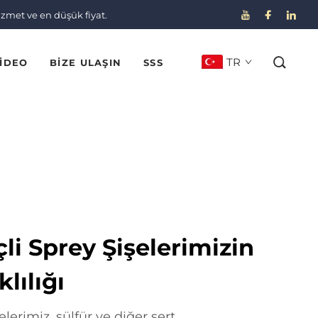
izmet ve en düşük fiyat.
TR
IDEO
BIZE ULAŞIN
SSS
çli Sprey Şişelerimizin
lılığı
elerimiz, sülfür ve diğer sert