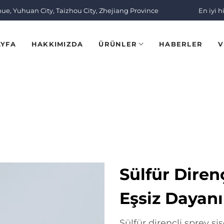
nue, Yuhuan City, Taizhou City, Zhejiang Province
En iyi h
AYFA
HAKKIMIZDA
ÜRÜNLER
HABERLER
V
Sülfür Diren
Eşsiz Dayanık
Sülfür dirençli sprey şiş