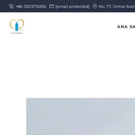
+86-13213716292
[email protected]
No. 77, Jinhai Ave
ANA S