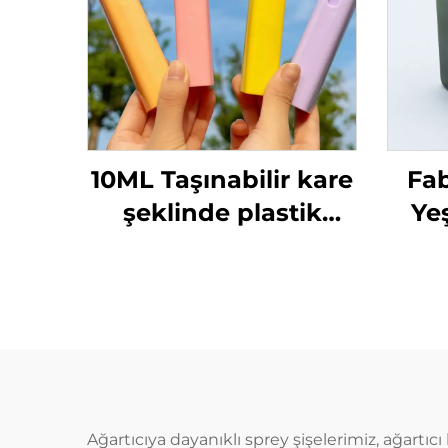
10ML Taşınabilir kare
Fab
şeklinde plastik
Yeş
parfüm şişesi
Kar
taşınabilir parfüm
Sp
sprey şişesi
Ağartıcıya dayanıklı sprey şişelerimiz, ağartıcı