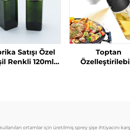
rika Satışı Özel
Toptan
il Renkli 120ml
Özelleştirilebi
e Şekilli Plastik
Zeytinyağı Disp
rey Şişe Parfüm
Şişeleri Pişirme
İçin
Püskürtme Şişes
ml Cam Ya
Püskürtme Şiş
Barbecue için Kal
Memelerle
 kullanılan ortamlar için üretilmiş sprey şişe ihtiyacını kar