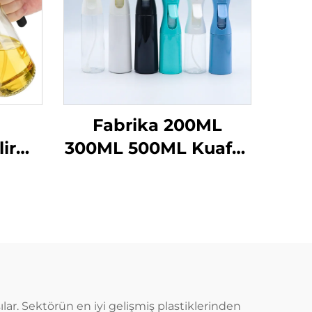
Fabrika 200ML
lir
300ML 500ML Kuaför
enser
Sprey Şişesi Salon
 Yağı
Berber Saç Bakımı Su
i 470
Spreyi
ğ
esi
iteli
şılar. Sektörün en iyi gelişmiş plastiklerinden