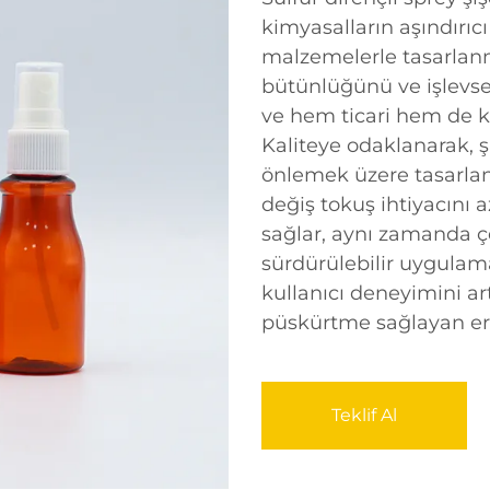
kimyasalların aşındırıcı
malzemelerle tasarlanmış
bütünlüğünü ve işlevse
ve hem ticari hem de ko
Kaliteye odaklanarak, şi
önlemek üzere tasarlan
değiş tokuş ihtiyacını a
sağlar, aynı zamanda çe
sürdürülebilir uygulama
kullanıcı deneyimini ar
püskürtme sağlayan er
Teklif Al