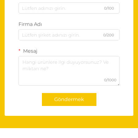
0/100
Firma Adı
0/200
Mesaj
0/1000
Göndermek