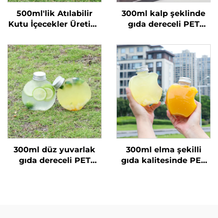
500ml'lik Atılabilir
300ml kalp şeklinde
Kutu İçecekler Üretimi
gıda dereceli PET
Toptan Satış Meyve
malzemeden yapılmış
Suyu Ambalajı Kutular
plastik ambalaj şişesi
Üreticileri
meyve suyu ve
içecekler için sıcak
satılan
300ml düz yuvarlak
300ml elma şekilli
gıda dereceli PET
gıda kalitesinde PET
malzemeden yapılmış
malzeme plastik
plastik ambalaj şişesi
ambalaj şişesi, meyve
meyve suyu ve süt
suyu ve içecekler
çayı için
taşıyabilir, yaratıcı
tasarım, çocuklara