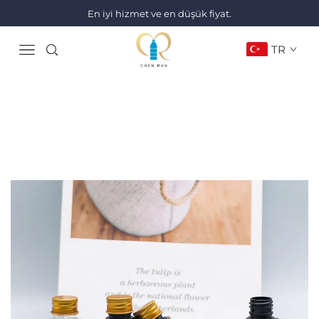
En iyi hizmet ve en düşük fiyat.
TR