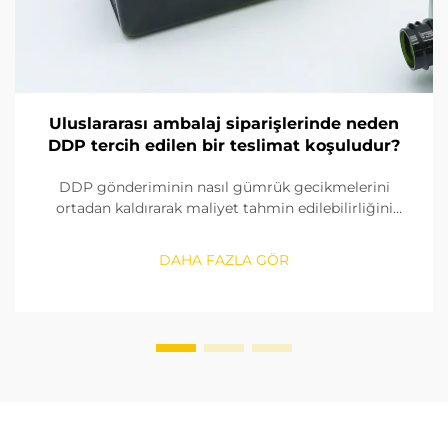
Uluslararası ambalaj siparişlerinde neden
DDP tercih edilen bir teslimat koşuludur?
DDP gönderiminin nasıl gümrük gecikmelerini
ortadan kaldırarak maliyet tahmin edilebilirliğini
sağladığını ve küresel ambalaj alıcıları için lojistiği
kolaylaştırdığını keşfedin. Zaman duyarlı siparişler için
DAHA FAZLA GÖR
neden en iyi seçenek olduğunu görün.