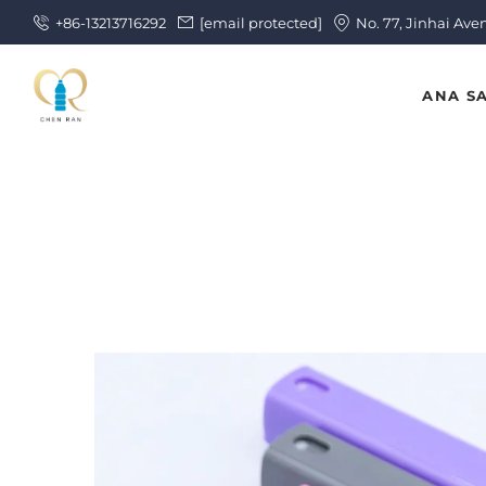
+86-13213716292
[email protected]
No. 77, Jinhai Ave
ANA S