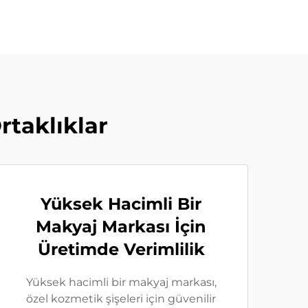
rtaklıklar
Yüksek Hacimli Bir
Makyaj Markası İçin
Üretimde Verimlilik
Yüksek hacimli bir makyaj markası,
özel kozmetik şişeleri için güvenilir