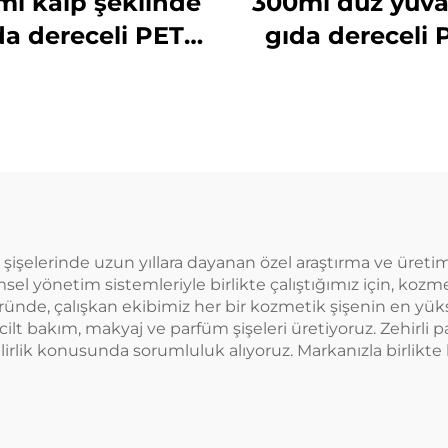
ml kalp şeklinde
300ml düz yuva
da dereceli PET
gıda dereceli 
malzemeden
malzemede
apılmış plastik
yapılmış plast
laj şişesi meyve
ambalaj şişesi 
 ve içecekler için
suyu ve süt çayı
sıcak satılan
elerinde uzun yıllara dayanan özel araştırma ve üretim u
 yönetim sistemleriyle birlikte çalıştığımız için, kozmeti
e, çalışkan ekibimiz her bir kozmetik şişenin en yüksek
 cilt bakım, makyaj ve parfüm şişeleri üretiyoruz. Zehir
rlik konusunda sorumluluk alıyoruz. Markanızla birlikte 