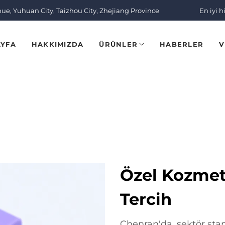
nue, Yuhuan City, Taizhou City, Zhejiang Province
En iyi h
AYFA
HAKKIMIZDA
ÜRÜNLER
HABERLER
V
Özel Kozmeti
Tercih
Chenran'da, sektör stan