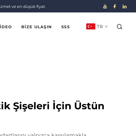
izmet ve en düşük fiyat.
TR
IDEO
BIZE ULAŞIN
SSS
k Şişeleri İçin Üstün
dartlarını yalnızca karşılamakla