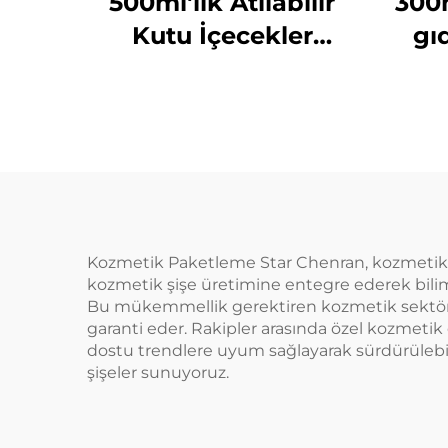
500ml'lik Atılabilir
300
Kutu İçecekler
gı
Üretimi Toptan Satış
Meyve Suyu Ambalajı
y
Kutular Üreticileri
amba
suyu
Kozmetik Paketleme Star Chenran, kozmetik şiş
kozmetik şişe üretimine entegre ederek bilimsel
Bu mükemmellik gerektiren kozmetik sektöründ
garanti eder. Rakipler arasında özel kozmetik
dostu trendlere uyum sağlayarak sürdürülebili
şişeler sunuyoruz.