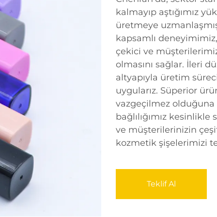
kalmayıp aştığımız yüks
üretmeye uzmanlaşmışız
kapsamlı deneyimimiz, ş
çekici ve müşterilerimi
olmasını sağlar. İleri 
altyapıyla üretim sürec
uygularız. Süperior ürün
vazgeçilmez olduğuna i
bağlılığımız kesinlikle
ve müşterilerinizin çeşit
kozmetik şişelerimizi te
Teklif Al