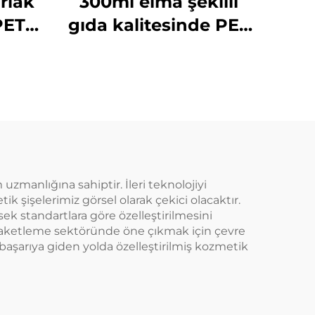
rlak
300ml elma şekilli
PET
gıda kalitesinde PET
n
malzeme plastik
ik
ambalaj şişesi,
meyve
meyve suyu ve
 için
içecekler taşıyabilir,
yaratıcı tasarım,
çocuklara uygun
zmanlığına sahiptir. İleri teknolojiyi
k şişelerimiz görsel olarak çekici olacaktır.
 standartlara göre özelleştirilmesini
li paketleme sektöründe öne çıkmak için çevre
başarıya giden yolda özelleştirilmiş kozmetik