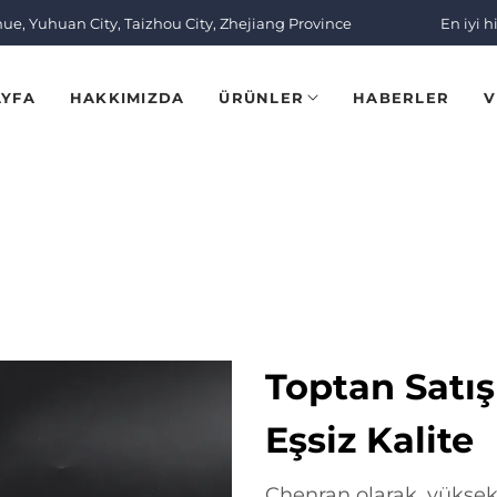
nue, Yuhuan City, Taizhou City, Zhejiang Province
En iyi h
AYFA
HAKKIMIZDA
ÜRÜNLER
HABERLER
V
Toptan Satış
Eşsiz Kalite
Chenran olarak, yüksek k