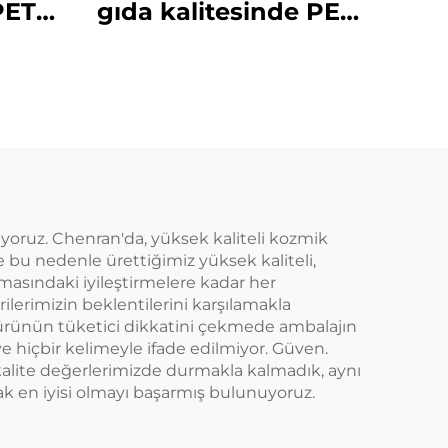
PET
gıda kalitesinde PET
n
malzeme plastik
ik
ambalaj şişesi,
meyve
meyve suyu ve
 için
içecekler taşıyabilir,
yaratıcı tasarım,
çocuklara uygun
örüyoruz. Chenran'da, yüksek kaliteli kozmik
ve bu nedenle ürettiğimiz yüksek kaliteli,
amasındaki iyileştirmelere kadar her
ilerimizin beklentilerini karşılamakla
 ürünün tüketici dikkatini çekmede ambalajın
ve hiçbir kelimeyle ifade edilmiyor. Güven.
kalite değerlerimizde durmakla kalmadık, aynı
rak en iyisi olmayı başarmış bulunuyoruz.