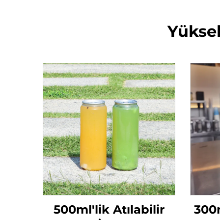
Yüksek
500ml'lik Atılabilir
300