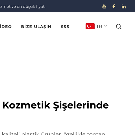
izmet ve en düşük fiyat.
TR
IDEO
BIZE ULAŞIN
SSS
 Kozmetik Şişelerinde
aliteli plastik ürünler, özellikle toptan