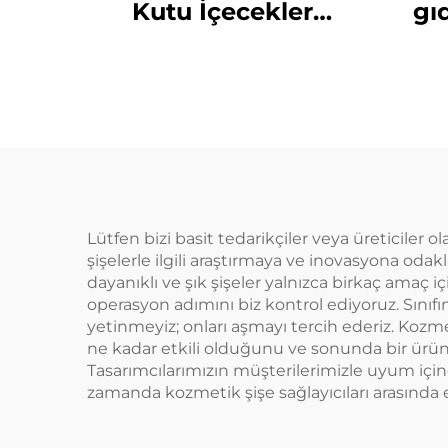
Kutu İçecekler
gı
Üretimi Toptan Satış
Meyve Suyu Ambalajı
y
Kutular Üreticileri
amba
suyu
Lütfen bizi basit tedarikçiler veya üreticiler 
şişelerle ilgili araştırmaya ve inovasyona odak
dayanıklı ve şık şişeler yalnızca birkaç amaç
operasyon adımını biz kontrol ediyoruz. Sınıfı
yetinmeyiz; onları aşmayı tercih ederiz. Koz
ne kadar etkili olduğunu ve sonunda bir ürünü 
Tasarımcılarımızın müşterilerimizle uyum içi
zamanda kozmetik şişe sağlayıcıları arasında e