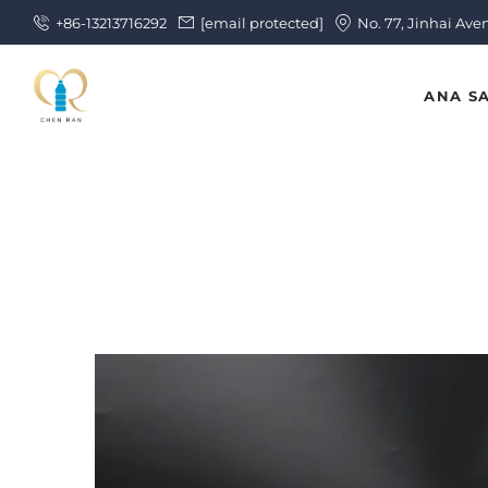
+86-13213716292
[email protected]
No. 77, Jinhai Ave
ANA S