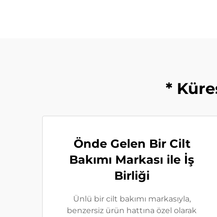
* Küre
Önde Gelen Bir Cilt
Bakımı Markası ile İş
Birliği
Ünlü bir cilt bakımı markasıyla,
benzersiz ürün hattına özel olarak