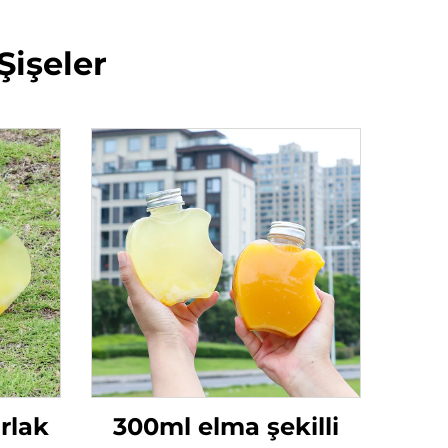
Şişeler
rlak
300ml elma şekilli