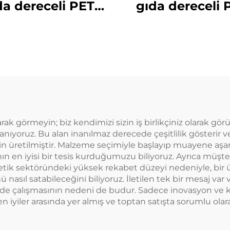
da dereceli PET
gıda dereceli 
malzemeden
malzemede
apılmış plastik
yapılmış plast
laj şişesi meyve
ambalaj şişesi 
 ve içecekler için
suyu ve süt çayı
sıcak satılan
olarak görmeyin; biz kendimizi sizin iş birlikçiniz olarak g
lanıyoruz. Bu alan inanılmaz derecede çeşitlilik gösterir 
 için üretilmiştir. Malzeme seçimiyle başlayıp muayene aş
nın en iyisi bir tesis kurduğumuzu biliyoruz. Ayrıca müşter
metik sektöründeki yüksek rekabet düzeyi nedeniyle, bir
nasıl satabileceğini biliyoruz. İletilen tek bir mesaj var 
nde çalışmasının nedeni de budur. Sadece inovasyon ve 
n iyiler arasında yer almış ve toptan satışta sorumlu ola