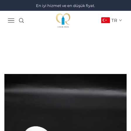
En iyi hizmet ve en düşük fiyat.
TR