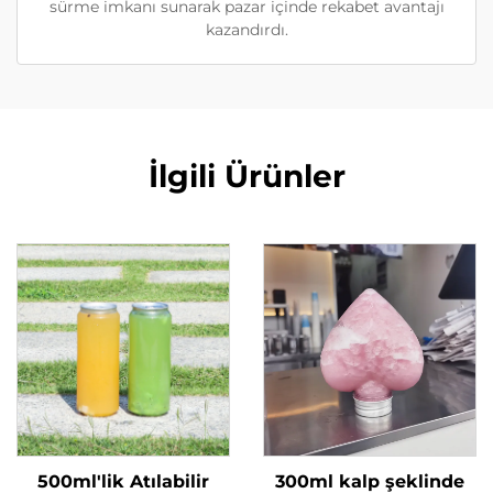
sürme imkanı sunarak pazar içinde rekabet avantajı
kazandırdı.
İlgili Ürünler
500ml'lik Atılabilir
300ml kalp şeklinde