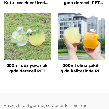
Kutu İçecekler Üretimi
gıda dereceli PET
Toptan Satış Meyve
malzemeden yapılmış
Suyu Ambalajı Kutular
plastik ambalaj şişesi
Üreticileri
meyve suyu ve
içecekler için sıcak
satılan
300ml düz yuvarlak
300ml elma şekilli
gıda dereceli PET
gıda kalitesinde PET
malzemeden yapılmış
malzeme plastik
plastik ambalaj şişesi
ambalaj şişesi, meyve
meyve suyu ve süt
suyu ve içecekler
çayı için
taşıyabilir, yaratıcı
tasarım, çocuklara
uygun
En çok kabul görmüş sektörlerden biri olan