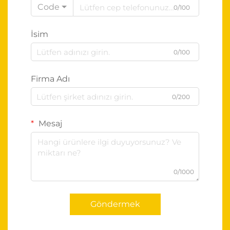
Code
0/100
İsim
0/100
Firma Adı
0/200
Mesaj
0/1000
Göndermek