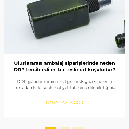
Uluslararası ambalaj siparişlerinde neden
DDP tercih edilen bir teslimat koşuludur?
DDP gönderiminin nasıl gümrük gecikmelerini
ortadan kaldırarak maliyet tahmin edilebilirliğini
sağladığını ve küresel ambalaj alıcıları için lojistiği
kolaylaştırdığını keşfedin. Zaman duyarlı siparişler için
DAHA FAZLA GÖR
neden en iyi seçenek olduğunu görün.