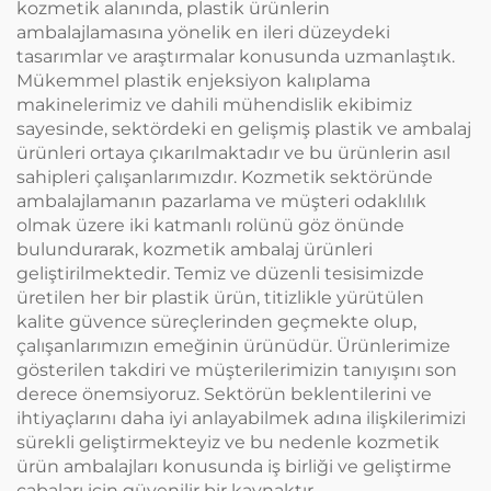
kozmetik alanında, plastik ürünlerin
ambalajlamasına yönelik en ileri düzeydeki
tasarımlar ve araştırmalar konusunda uzmanlaştık.
Mükemmel plastik enjeksiyon kalıplama
makinelerimiz ve dahili mühendislik ekibimiz
sayesinde, sektördeki en gelişmiş plastik ve ambalaj
ürünleri ortaya çıkarılmaktadır ve bu ürünlerin asıl
sahipleri çalışanlarımızdır. Kozmetik sektöründe
ambalajlamanın pazarlama ve müşteri odaklılık
olmak üzere iki katmanlı rolünü göz önünde
bulundurarak, kozmetik ambalaj ürünleri
geliştirilmektedir. Temiz ve düzenli tesisimizde
üretilen her bir plastik ürün, titizlikle yürütülen
kalite güvence süreçlerinden geçmekte olup,
çalışanlarımızın emeğinin ürünüdür. Ürünlerimize
gösterilen takdiri ve müşterilerimizin tanıyışını son
derece önemsiyoruz. Sektörün beklentilerini ve
ihtiyaçlarını daha iyi anlayabilmek adına ilişkilerimizi
sürekli geliştirmekteyiz ve bu nedenle kozmetik
ürün ambalajları konusunda iş birliği ve geliştirme
çabaları için güvenilir bir kaynaktır.