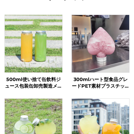
500ml使い捨て缶飲料ジ
300mlハート型食品グレ
ュース包装缶卸売製造メー
ードPET素材プラスチック
カー
包装ボトルジュース・ドリ
ンク用ホットセール