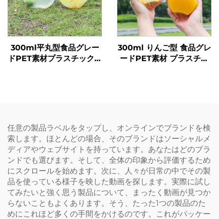
300ml平丸型食品グレー
300ml りんご型 食品グレ
ドPET素材プラスチック包
ードPET素材 プラスチッ
装ボトルジュース・ミルク
ク包装ボトル ジュースや
ティー用
飲料を入れることが可能
創意設計 子どもに人気
任意の製品ラベルをタップし、オンラインでブランドを検
索します。ほとんどの場合、そのブランドはソーシャルメ
ディアやウェブサイトを持っています。あなたはどのブラ
ンドでも選びます。そして、全体の印象から評価するため
にスクロールを始めます。次に、人々が日常の中でその製
品を使っている様子を映した動画を探します。実際に試し
てみたいと強く思う製品について、まったく動画が見つか
らないこともよくあります。そう、たった1つの製品のた
めにこれほど多くの手間をかけるのです。これがパッケー