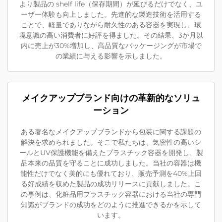
より製品の shelf life（保存期間）が延びるだけでなく、ユ
ーザー体験も向上しました。先進的な製造技術を活用する
ことで、軽量でありながら耐久性のある容器を実現し、環
境意識の高い消費者に好評を得ました。その結果、3か月以
内に売上が30%増加し、高品質なパッケージングが市場で
の業績に与える影響を示しました。
メイクアップブランド向けの革新的なソリュ
ーション
ある著名なメイクアップブランドから包装に関する課題の
解決を求められました。そこで私たちは、気密性の高いシ
ールとUV保護機能を備えたプラスチック容器を開発し、製
品本来の品質を守ることに成功しました。当社の容器は機
能性だけでなく美的にも優れており、販売予測を40%上回
る好成績を収めた製品の成功リリースに貢献しました。こ
の事例は、化粧品用プラスチック容器における当社の専門
知識がブランドの成功をどのように推進できるかを示して
います。