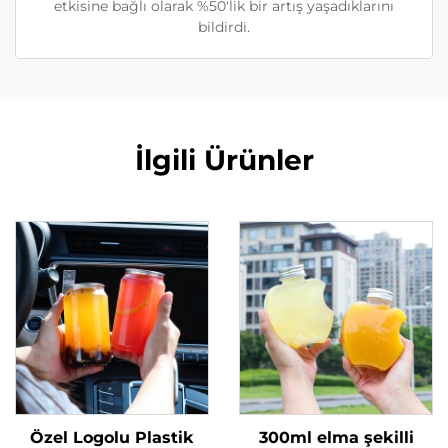
etkisine bağlı olarak %50'lik bir artış yaşadıklarını
bildirdi.
İlgili Ürünler
Özel Logolu Plastik
300ml elma şekilli