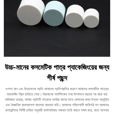
উচ্চ-মানের কসমেটিক পাত্র প্যাকেজিংয়ের জন্য
শীর্ষ পছন্দ
গুণগত মান এবং উদ্ভাবনের প্রতি আমাদের প্রতিশ্রুতির কারণে আমাদের কসমেটিক পাত্রের
প্যাকেজিং শিল্পে ছাড়িয়ে গেছে। উচ্চমানের প্লাস্টিকের পণ্য উৎপাদনে বছরের পর বছর ধরে
অভিজ্ঞতা রয়েছে, আমরা প্রতিটি পাত্রকে সর্বোচ্চ মানের সাথে মেলানোর জন্য উন্নত প্রযুক্তি
এবং বৈজ্ঞানিক ব্যবস্থাপনা ব্যবস্থা ব্যবহার করি। আমাদের শক্তিশালী কারিগরি দল আমাদের
ক্লায়েন্টদের নির্দিষ্ট চাহিদা অনুযায়ী কাস্টমাইজড সমাধান তৈরি করতে সক্ষম করে, যাতে আপনার