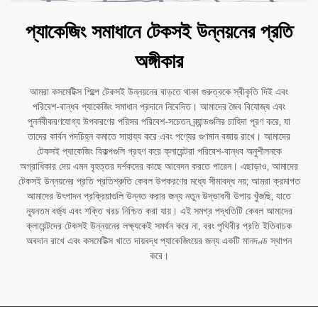
প্যাকেজিং সমাধানে টেকসই উন্নয়নের প্রতি
অঙ্গীকার
আমরা কসমেটিক্স শিল্পে টেকসই উন্নয়নের বাড়তে থাকা গুরুত্বকে স্বীকৃতি দিই এবং
পরিবেশ-বান্ধব প্যাকেজিং সমাধান প্রদানে নিবেদিত। আমাদের জৈব বিযোজ্য এবং
পুনর্নবীকরণযোগ্য উপকরণের পরিসর পরিবেশ-সচেতন ব্র্যান্ডগুলির চাহিদা পূরণ করে, যা
তাদের কার্বন পদচিহ্ন কমাতে সাহায্য করে এবং পণ্যের গুণমান বজায় রাখে। আমাদের
টেকসই প্যাকেজিং বিকল্পগুলি গ্রহণ করে ক্লায়েন্টরা পরিবেশ-বান্ধব অনুশীলনকে
অগ্রাধিকার দেয় এমন বৃহত্তর দর্শকদের কাছে আবেদন করতে পারেন। এছাড়াও, আমাদের
টেকসই উন্নয়নের প্রতি প্রতিশ্রুতি কেবল উপকরণের মধ্যে সীমাবদ্ধ নয়; আমরা ক্রমাগত
আমাদের উৎপাদন প্রক্রিয়াগুলি উন্নত করার জন্য নতুন উদ্ভাবনী উপায় খুঁজছি, যাতে
ন্যূনতম বর্জ্য এবং শক্তি খরচ নিশ্চিত করা যায়। এই সমগ্র পদ্ধতিটি কেবল আমাদের
ক্লায়েন্টদের টেকসই উন্নয়নের লক্ষ্যকেই সমর্থন করে না, বরং পৃথিবীর প্রতি ইতিবাচক
অবদান রাখে এবং কসমেটিক্স খাতে দায়বদ্ধ প্যাকেজিংয়ের জন্য একটি মানদণ্ড স্থাপন
করে।