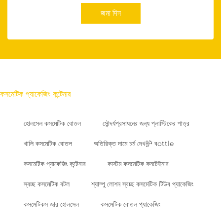
জমা দিন
কসমেটিক প্যাকেজিং কন্টেনার
হোলসেল কসমেটিক বোতল
সৌন্দর্যপ্রসাধনের জন্য প্লাস্টিকের পাত্র
খালি কসমেটিক বোতল
অতিরিক্ত দামে চর্ম দেখ护 বottle
কসমেটিক প্যাকেজিং কন্টেনার
কাস্টম কসমেটিক কনটেইনার
স্বচ্ছ কসমেটিক বটল
শ্যাম্পু লোশন স্বচ্ছ কসমেটিক টিউব প্যাকেজিং
কসমেটিকস জার হোলসেল
কসমেটিক বোতল প্যাকেজিং