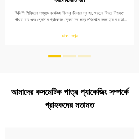
হিসাবে বিবেচিত হয়?
ডিডিপি শিপিংয়ের মাধ্যমে কাস্টমস বিলম্ব কীভাবে দূর হয়, খরচের বিষয়ে নিশ্চয়তা
পাওয়া যায় এবং গ্লোবাল প্যাকেজিং ক্রেতাদের জন্য লজিস্টিক্স সহজ হয়ে যায় তা
আবিষ্কার করুন। সময়-সংক্রান্ত অর্ডারের জন্য এটি কেন শীর্ষ পছন্দ তা দেখুন।
আরও দেখুন
আমাদের কসমেটিক পাত্র প্যাকেজিং সম্পর্কে
গ্রাহকদের মতামত