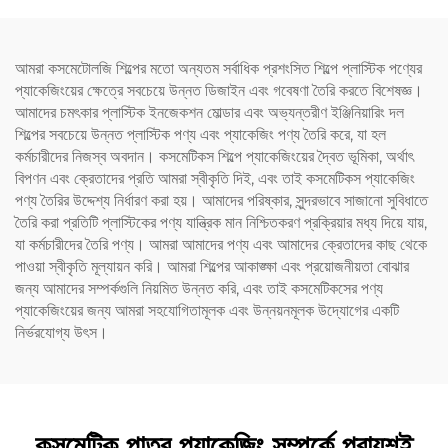
আমরা কসমেটোলজি শিল্পের মতো অন্যতম সর্বাধিক প্রশংসিত শিল্পে প্লাস্টিক পণ্যের
প্যাকেজিংয়ের ক্ষেত্রে সবচেয়ে উন্নত ডিজাইন এবং গবেষণা তৈরি করতে বিশেষজ্ঞ।
আমাদের চমৎকার প্লাস্টিক ইনজেকশন মোল্ডার এবং অভ্যন্তরীণ ইঞ্জিনিয়ারিং দল
শিল্পের সবচেয়ে উন্নত প্লাস্টিক পণ্য এবং প্যাকেজিং পণ্য তৈরি করে, যা হল
কর্মচারীদের নিজস্ব অবদান। কসমেটিকস শিল্পে প্যাকেজিংয়ের দ্বৈত ভূমিকা, অর্থাৎ
বিপণন এবং ক্রেতাদের প্রতি আমরা স্বীকৃতি দিই, এবং তাই কসমেটিকস প্যাকেজিং
পণ্য তৈরির উদ্দেশ্য নির্ধারণ করা হয়। আমাদের পরিষ্কার, সুন্দরভাবে সাজানো সুবিধাতে
তৈরি করা প্রতিটি প্লাস্টিকের পণ্য যান্ত্রিক মান নিশ্চিতকরণ প্রক্রিয়ার মধ্য দিয়ে যায়,
যা কর্মচারীদের তৈরি পণ্য। আমরা আমাদের পণ্য এবং আমাদের ক্রেতাদের কাছ থেকে
পাওয়া স্বীকৃতি মূল্যায়ন করি। আমরা শিল্পের আকাঙ্ক্ষা এবং প্রয়োজনীয়তা বোঝার
জন্য আমাদের সম্পর্কগুলি নিয়মিত উন্নত করি, এবং তাই কসমেটিকসের পণ্য
প্যাকেজিংয়ের জন্য আমরা সহযোগিতামূলক এবং উন্নয়নমূলক উদ্যোগের একটি
নির্ভরযোগ্য উৎস।
কসমেটিক পাত্র প্যাকেজিং সম্পর্কে প্রায়শই