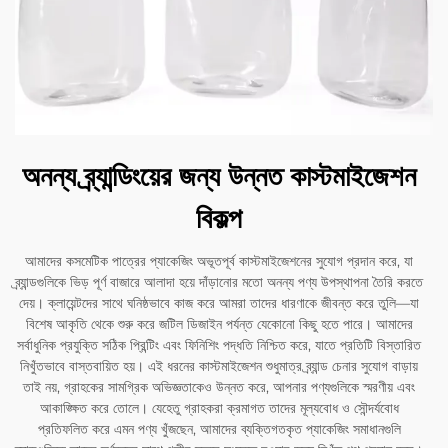
অনন্য ব্র্যান্ডিংয়ের জন্য উন্নত কাস্টমাইজেশন
বিকল্প
আমাদের কসমেটিক পাত্রের প্যাকেজিং অভূতপূর্ব কাস্টমাইজেশনের সুযোগ প্রদান করে, যা
ব্র্যান্ডগুলিকে ভিড় পূর্ণ বাজারে আলাদা হয়ে দাঁড়ানোর মতো অনন্য পণ্য উপস্থাপনা তৈরি করতে
দেয়। ক্লায়েন্টদের সাথে ঘনিষ্ঠভাবে কাজ করে আমরা তাদের ধারণাকে জীবন্ত করে তুলি—যা
বিশেষ আকৃতি থেকে শুরু করে জটিল ডিজাইন পর্যন্ত যেকোনো কিছু হতে পারে। আমাদের
সর্বাধুনিক প্রযুক্তি সঠিক প্রিন্টিং এবং ফিনিশিং পদ্ধতি নিশ্চিত করে, যাতে প্রতিটি বিস্তারিত
নিখুঁতভাবে বাস্তবায়িত হয়। এই ধরনের কাস্টমাইজেশন শুধুমাত্র ব্র্যান্ড চেনার সুযোগ বাড়ায়
তাই নয়, গ্রাহকের সামগ্রিক অভিজ্ঞতাকেও উন্নত করে, আপনার পণ্যগুলিকে স্মরণীয় এবং
আকাঙ্ক্ষিত করে তোলে। যেহেতু গ্রাহকরা ক্রমাগত তাদের মূল্যবোধ ও সৌন্দর্যবোধ
প্রতিফলিত করে এমন পণ্য খুঁজছেন, আমাদের ব্যক্তিগতকৃত প্যাকেজিং সমাধানগুলি