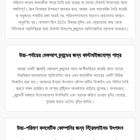
পরিবেশ-বান্ধব কসমেটিক পাত্র তৈরি করা হয়েছে যা তাদের টেকসই উদ্দেশ্যের সাথে
সঙ্গতিপূর্ণ। জৈব বিযোজ্য উপকরণ ব্যবহার করে, আমরা এমন প্যাকেজিং তৈরি করেছি
যা শুধুমাত্র পণ্যটির রক্ষা করেই নয়, পরিবেশগতভাবে সচেতন ক্রেতাদের কাছেও
অনুরণিত হয়। ফলাফল ছিল 30% বিক্রয় বৃদ্ধি এবং ক্রেতাদের কাছ থেকে
ইতিবাচক প্রতিক্রিয়া যারা টেকসই উদ্দেশ্যে ব্র্যান্ডের প্রতিশ্রুতির প্রশংসা করেছেন।
উচ্চ-পর্যায়ের মেকআপ ব্র্যান্ডের জন্য কাস্টমাইজযোগ্য পাত্র
আমরা একটি লাক্সারি মেকআপ ব্র্যান্ডের সাথে অংশীদারিত্ব করেছি যাতে তাদের
প্রিমিয়াম অবস্থানকে প্রতিফলিত করে এমন কসমেটিক পাত্রের একটি সিরিজ
ডিজাইন করা যায়। আমাদের উন্নত উৎপাদন কৌশল জটিল ডিজাইন এবং ফিনিশ তৈরি
করতে সক্ষম হয়েছিল যা পণ্যের দৃষ্টিনন্দন আকর্ষণকে বাড়িয়ে তুলেছে। ফলস্বরূপ,
ব্র্যান্ডটি বাজারে উল্লেখযোগ্য উপস্থিতি এবং গ্রাহক জড়িত হওয়ায় বৃদ্ধি পেয়েছে,
পুনরায় ক্রয়ে 40% বৃদ্ধি ঘটেছে।
উচ্চ-পরিমাণ কসমেটিক কোম্পানির জন্য স্ট্রিমলাইনড উৎপাদন