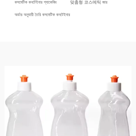
কসমেটিক কনটেইনার প্যাকেজিং
맞춤형 코스메틱 জার
অর্ডার অনুযায়ী তৈরি কসমেটিক কনটেইনার