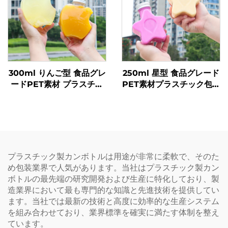
300ml りんご型 食品グレ
250ml 星型 食品グレード
ードPET素材 プラスチッ
PET素材プラスチック包装
ク包装ボトル ジュースや
ボトル ジュースや飲料を
飲料を入れることが可能
収容可能 創造的なデザイ
創意設計 子どもに人気
ン 子ども向け
プラスチック製カンボトルは用途が非常に柔軟で、そのた
め包装業界で人気があります。当社はプラスチック製カン
ボトルの最先端の研究開発および生産に特化しており、製
造業界において最も専門的な知識と先進技術を提供してい
ます。当社では最新の技術と高度に効率的な生産システム
を組み合わせており、業界標準を確実に満たす体制を整え
ています。