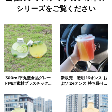
シリーズをご覧ください
300ml平丸型食品グレー
新販売 透明 16オンス お
ドPET素材プラスチック包
よび 24オンス 持ち帰り用
装ボトルジュース・ミルク
プラスチックカップ フ
ティー用
タ・ストロー付き 2室ダブ
ルスプリットボバカップ