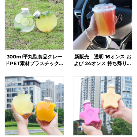
300ml平丸型食品グレー
新販売 透明 16オンス お
ドPET素材プラスチック包
よび 24オンス 持ち帰り用
装ボトルジュース・ミルク
プラスチックカップ フ
ティー用
タ・ストロー付き 2室ダブ
ルスプリットボバカップ