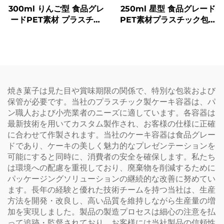
300ml りんご型 食品グレ
250ml 星型 食品グレード
ードPET素材 プラスチッ
PET素材プラスチック包装
ク包装ボトル ジュースや
ボトル ジュースや飲料を
飲料を入れることが可能
収容可能 創造的なデザイ
創意設計 子どもに人気
ン 子ども向け
焼き菓子は見た目や賞味期限の関係で、特別な包装および
保管が必要です。当社のプラスチック製ケーキ容器は、パ
ン職人および小売業者のニーズに適しています。各容器は
最新技術を用いてカスタム製作され、お客様の仕様に正確
に合わせて作製されます。当社のケーキ容器は食品グレー
ドであり、ケーキの美しく魅力的なプレゼンテーションを
可能にすると同時に、消費者の安全を確保します。私たち
は環境への配慮を重視しており、廃棄物を削減するために
パッケージングソリューションの継続的な改善に努めてい
ます。長年の経験と優れた技術チームを持つ当社は、生産
方法を開発・改良し、高い品質を維持しながら生産量の増
加を実現しました。製品の製造プロセスは細心の注意を払
って追跡・監督されており、お客様には当社製品の信頼性