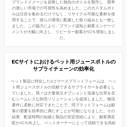
ブランドイメージを反映した独自のボトルを製作し、競争
の激しい市場での可視性を高めました。このカスタムボト
ルは注目を集めるだけでなく、リサイクル可能な素材を使
用することで、彼らの環境に配慮した取り組みとも一致し
ました。この協力により、ブランド認知と顧客エンゲージ
メントが大幅に向上し、リピーター顧客が50％増加しまし
た。
ECサイトにおけるペット用ジュースボトルの
サプライチェーンの効率化
ペット製品に特化したeコマースプラットフォームは、ペッ
ト用ジュースボトルの信頼できるサプライヤーを必要とし
ていました。我々は大量発注オプションと迅速な出荷を含
むシームレスな卸売ソリューションを提供しました。物流
要件に柔軟に対応できたことで、同プラットフォームは顧
客の需要を効率的に満たすことが可能になりました。その
結果、配送時間の短縮と製品の安定供給により、顧客満足
度が40％向上し、ペットオーナーにとって信頼できる供給