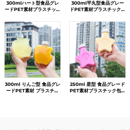
300mlハート型食品グレ
300ml平丸型食品グレー
ードPET素材プラスチック
ドPET素材プラスチック包
包装ボトルジュース・ドリ
装ボトルジュース・ミルク
ンク用ホットセール
ティー用
300ml りんご型 食品グレ
250ml 星型 食品グレード
ードPET素材 プラスチッ
PET素材プラスチック包装
ク包装ボトル ジュースや
ボトル ジュースや飲料を
飲料を入れることが可能
収容可能 創造的なデザイ
創意設計 子どもに人気
ン 子ども向け