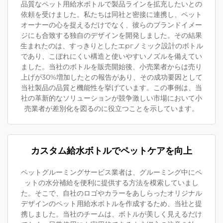
品質なペット用給水ボトルで製品ラインを拡充したいとの
依頼を受けました。私たちは同社と密接に連携し、ペット
オーナーの心を捉えるだけでなく、彼らのブランドイメー
ジにも合致する独自のデザインを開発しました。その結果
生まれたのは、すっきりとしたエргノミック設計のボトル
であり、こぼれにくい構造と使いやすいノズルを備えてい
ました。当社のボトルを販売開始後、小売業者からは売り
上げが30%増加したとの報告があり、その成功要因として
当社製品の品質と機能性を挙げています。この事例は、当
社の革新的なソリューションが競争激しい市場において小
売業者が差別化を図るのに役立つことを示しています。
カスタム給水ボトルでペットケアを向上
ペットグルーミングサービス業者は、グルーミング中にペ
ットの水分補給を便利に提供する方法を模索していまし
た。そこで、自社のロゴやカラーをあしらったオリジナル
デザインのペット用給水ボトルを作成するため、当社と提
携しました。当社のチームは、ボトルが美しく見えるだけ