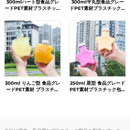
300mlハート型食品グレ
300ml平丸型食品グレー
ードPET素材プラスチック
ドPET素材プラスチック包
包装ボトルジュース・ドリ
装ボトルジュース・ミルク
ンク用ホットセール
ティー用
300ml りんご型 食品グレ
250ml 星型 食品グレード
ードPET素材 プラスチッ
PET素材プラスチック包装
ク包装ボトル ジュースや
ボトル ジュースや飲料を
飲料を入れることが可能
収容可能 創造的なデザイ
創意設計 子どもに人気
ン 子ども向け