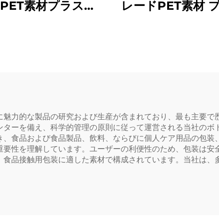
PET素材プラスチ
レードPET素材 
包装ボトルジュー
チック包装ボトル
・ミルクティー用
ースや飲料を入れ
とが可能 創意設計
もに人気
に魅力的な製品の研究および生産が含まれており、最も主要で
ンターを備え、科学的管理の原則に従って運営される当社のボ
き、食品および食品製品、飲料、ならびに個人ケア用品の包装
重要性を理解しています。ユーザーの利便性のため、包装は安
、食品接触用包装に適した素材で構成されています。当社は、