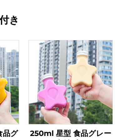
蓋付き
 食品グ
250ml 星型 食品グレー