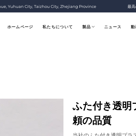
nue, Yuhuan City, Taizhou City, Zhejiang Province
最高
ホームページ
私たちについて
製品
ニュース
動
ふた付き透明
頼の品質
当社のふた付き透明プラ