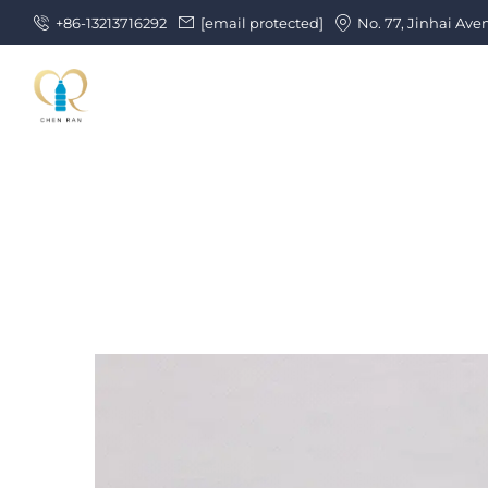
+86-13213716292
[email protected]
No. 77, Jinhai Ave