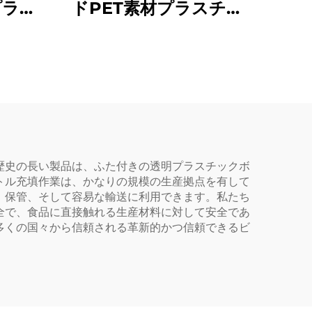
プラス
ドPET素材プラスチッ
 ジュ
ク包装ボトル ジュース
るこ
や飲料を収容可能 創造
 子ど
的なデザイン 子ども向
け
歴史の長い製品は、ふた付きの透明プラスチックボ
トル充填作業は、かなりの規模の生産拠点を有して
、保管、そして容易な輸送に利用できます。私たち
全で、食品に直接触れる生産材料に対して安全であ
多くの国々から信頼される革新的かつ信頼できるビ