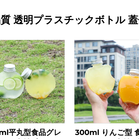
質 透明プラスチックボトル 
0ml平丸型食品グレ
300ml りんご型