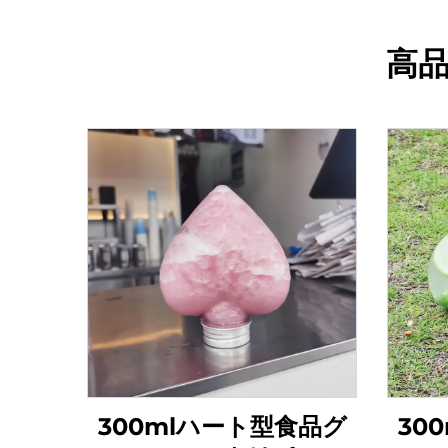
高品
300mlハート型食品グ
30