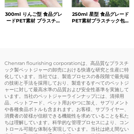
300ml りんご型 食品グレ
250ml 星型 食品グレード
ードPET素材 プラスチッ
PET素材プラスチック包装
ク包装ボトル ジュースや
ボトル ジュースや飲料を
飲料を入れることが可能
収容可能 創造的なデザイ
創意設計 子どもに人気
ン 子ども向け
Chenran flourishing corporationは、高品質なプラスチ
ック製ペットジャーの卸売における快適な研究と生産に特
化しています。当社では、製造プロセスの各段階で最先端
の技術と手法を採用しており、製造するすべてのペットジ
ャーに対して最高水準の品質および安全性基準を実施して
います。当社のペットジャーラインナップには、清掃用
品、ペットフード、ペット用おやつに加え、サプリメント
や各種食品ボトルも含まれます。お客様、サプライヤー、
消費者の皆様が信頼できる機能性を求めていることを私た
ちは理解しています。科学的な管理プロセスにより、コン
トロール可能な体制を実現しています。当社は絶え間ない