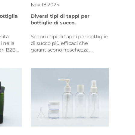
Nov
18
2025
ttiglia
Diversi tipi di tappi per
bottiglie di succo.
mità
Scopri i tipi di tappi per bottiglie
i nella
di succo più efficaci che
teri B2B
garantiscono freschezza,
sicurezza e praticità d'uso.
ni,
Confronta tappi a vite, a levetta,
na di
di sicurezza per bambini, spray e
a pressione. Esplora le soluzioni
ora.
bito la