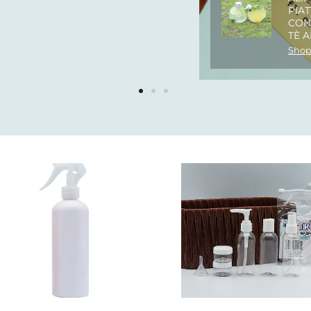
PIAT
CON
TÈ A
Shop