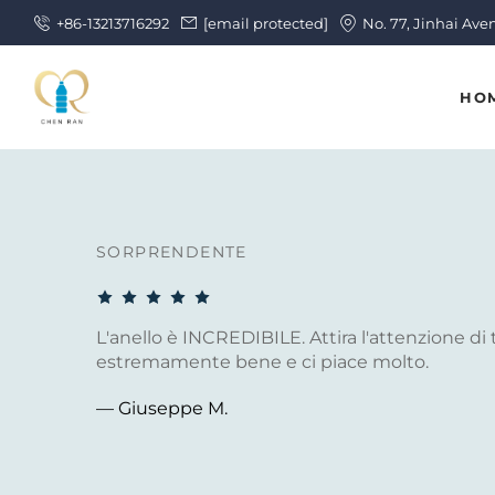
+86-13213716292
[email protected]
No. 77, Jinhai Ave
HO
SORPRENDENTE
L'anello è INCREDIBILE. Attira l'attenzione di t
estremamente bene e ci piace molto.
— Giuseppe M.