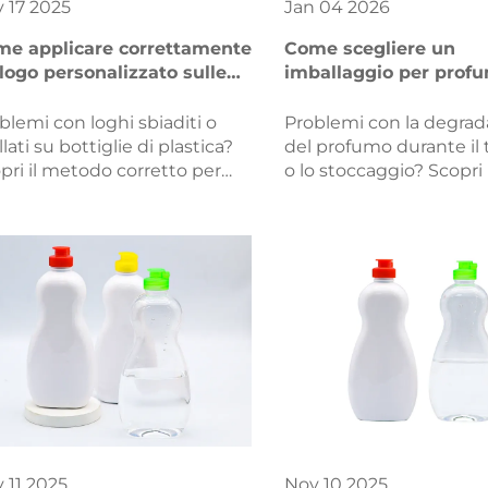
v
17
2025
Jan
04
2026
e applicare correttamente
Come scegliere un
logo personalizzato sulle
imballaggio per profu
tiglie di plastica?
previene l'evaporazion
fragranza?
blemi con loghi sbiaditi o
Problemi con la degrad
llati su bottiglie di plastica?
del profumo durante il 
pri il metodo corretto per
o lo stoccaggio? Scopri i
, PP, PE e PVC—più consigli
B2B comprovati per un
preparazione, design e
imballaggio profumo a 
lità. Ottieni un branding
evaporazione—material
eccabile oggi stesso.
chiusura, forma,
personalizzazione e cert
del fornitore. Ottieni su
indicazioni per
l'approvvigionamento.
v
11
2025
Nov
10
2025