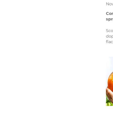
No
Com
spr
Sco
dop
fla
liq
con
com
nel
nos