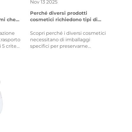
Nov
13
2025
Perché diversi prodotti
mi che
cosmetici richiedono tipi di
e della
imballaggio differenti?
azione
Scopri perché i diversi cosmetici
trasporto
necessitano di imballaggi
 5 criteri
specifici per preservarne
l'efficacia, garantire la sicurezza e
prova di
migliorare l'esperienza d'uso.
e,
Scopri come formulazione,
consistenza e normative
ificati
influenzano le scelte intelligenti
bito
di imballaggio.