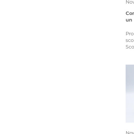
No
Com
un 
bot
Pro
sco
Sco
PET
su 
qua
imp
No