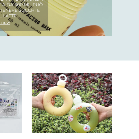
TA DA 300 ML, PUÒ
TENERE SUCCHI E
L LATTE
 now