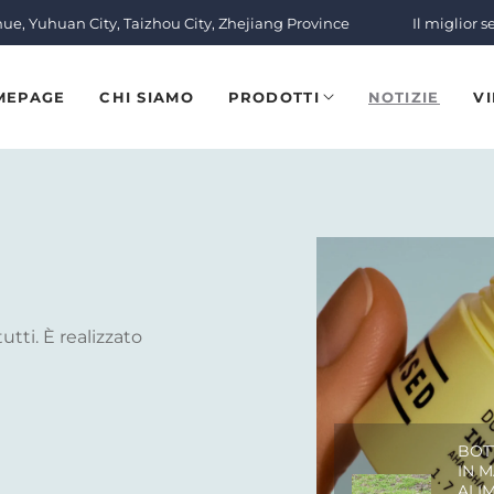
nue, Yuhuan City, Taizhou City, Zhejiang Province
Il miglior s
MEPAGE
CHI SIAMO
PRODOTTI
NOTIZIE
V
utti. È realizzato
BOTT
IN M
ALI