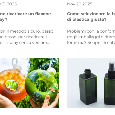
v
21
2025
Nov
20
2025
e ricaricare un flacone
Come selezionare la bo
ay?
di plastica giusta?
pri il metodo sicuro, passo
Problemi con la confor
o passo, per ricaricare i
degli imballaggi o ritard
coni spray senza versare
fornitura? Scopri i 6 cri
uidi o causare
essenziali — materiale,
taminazioni. Assicurati
funzionalità, certificazio
patibilità, pulizia e durata
personalizzazione, cate
 tempo. Segui subito la
approvvigionamento e
tra guida esperta.
normative. Scegli con
attenzione — scarica su
tua checklist.