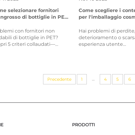
e selezionare fornitori
Come scegliere i conte
'ingrosso di bottiglie in PET
per l'imballaggio cos
 offrono prodotti di
per prodotti skincare 
lità?
blemi con fornitori non
Hai problemi di perdite
idabili di bottiglie in PET?
deterioramento o scars
pri 5 criteri collaudati—
esperienza utente
tificazioni, standard delle
nell'imballaggio di prod
erie prime,
skincare liquidi? Scopri 
sonalizzazione, logistica e
su sicurezza del materia
utazione—per acquistare
tenuta stagna, sostenibi
'ingrosso bottiglie in PET di
scelta del contenitore i
...
Precedente
1
4
5
6
lità. Inizia la valutazione oggi.
con il brand. Scarica sub
elenco di controllo.
NE
PRODOTTI