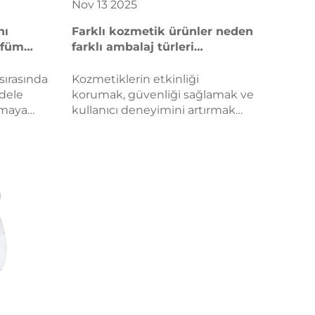
Nov
13
2025
nı
Farklı kozmetik ürünler neden
rfüm
farklı ambalaj türleri
gerektirir?
ırasında
Kozmetiklerin etkinliği
dele
korumak, güvenliği sağlamak ve
şmaya
kullanıcı deneyimini artırmak
 parfüm
için neden özel ambalajlara
e, kapak,
ihtiyaç duyduğunu keşfedin.
darikçi
Formülasyon, kıvam ve
e 5
düzenlemelerin akıllı ambalaj
ni
seçimlerini nasıl şekillendirdiğini
 ilgili
öğrenin.