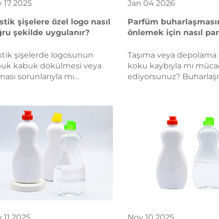
v
17
2025
Jan
04
2026
stik şişelere özel logo nasıl
Parfüm buharlaşması
ru şekilde uygulanır?
önlemek için nasıl pa
ambalajı seçilir?
stik şişelerde logosunun
Taşıma veya depolama s
uk kabuk dökülmesi veya
koku kaybıyla mı müca
ması sorunlarıyla mı
ediyorsunuz? Buharla
şılaşıyorsunuz? PET, PP, PE
karşı koruma sağlayan
PVC için doğru uygulama
ambalajları için malzem
temlerini öğrenin—hazırlık,
şekil, özelleştirme ve te
arım ve kalite ipuçları da
sertifikaları olmak üzer
il. Bugün kusursuz
kanıtlanmış B2B kriteri
kalaşmayı elde edin.
keşfedin. Şimdi tedarikle
rehberliği edinin.
v
11
2025
Nov
10
2025