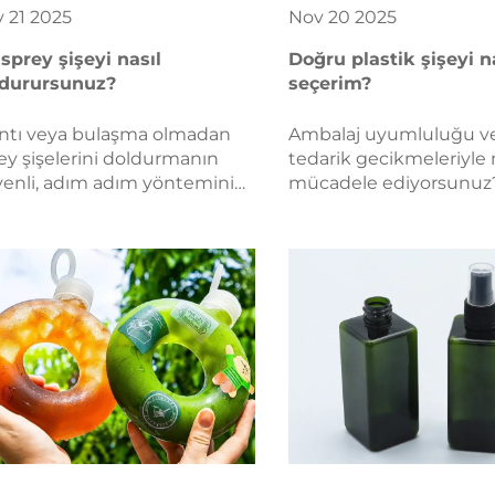
v
21
2025
Nov
20
2025
 sprey şişeyi nasıl
Doğru plastik şişeyi n
ldurursunuz?
seçerim?
ıntı veya bulaşma olmadan
Ambalaj uyumluluğu v
ey şişelerini doldurmanın
tedarik gecikmeleriyle
enli, adım adım yöntemini
mücadele ediyorsunuz
enin. Uyumluluk, temizlik ve
Malzeme, fonksiyon, sert
n ömürlülük sağlayın. Şimdi
özelleştirme, tedarik zin
an rehberimizi takip edin.
düzenlemeler olmak üz
temel B2B kriterini keş
Akıllıca seçim yapın—ş
kontrol listesinizi edinin