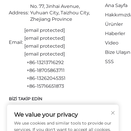
Ana Sayfa
No. 77, Jinhai Avenue,
Address:
Yuhuan City, Taizhou City,
Hakkımızd
Zhejiang Province
Ürünler
[email protected]
Haberler
[email protected]
Email:
Video
[email protected]
Bize Ulaşın
[email protected]
SSS
+86-13213716292
+86-18705863711
+86-13262045351
+86-15716651873
BIZI TAKIP EDIN
We value your privacy
We use cookies and similar tools to provide our
services. If you don't want to accept all cookies,