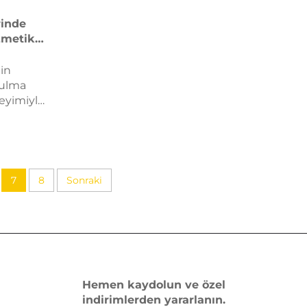
rinde
zmetik
l
nin
zulma
eyimiyle
nuz?
ırmazlık
irlik ve
çimi
di
7
8
Sonraki
Hemen kaydolun ve özel
indirimlerden yararlanın.