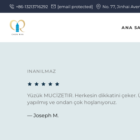
+86-13213716292
[email protected]
No. 77, Jinhai Ave
ANA S
INANILMAZ
Yüzük MUCİZETIR. Herkesin dikkatini çeker. Ü
yapılmış ve ondan çok hoşlanıyoruz.
— Joseph M.