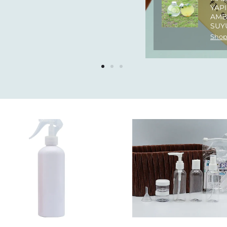
YAPI
AMB
SUYU
Shop