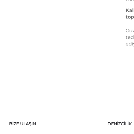
Kal
top
seç
Güv
ted
edi
şiş
ser
sta
ve 
kri
değ
baş
BIZE ULAŞIN
DENIZCILIK