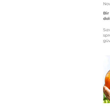
No
Bir
do
Sız
spr
güv
öğr
uzu
uzm