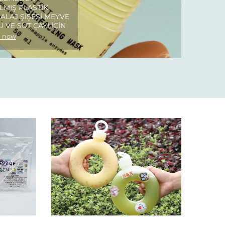
LMIŞ PLASTIK
ALAJ ŞIŞESI MEYVE
 VE SÜT ÇAYI IÇIN
 now