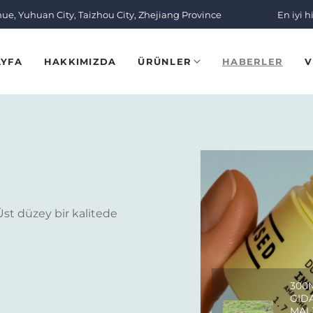
nue, Yuhuan City, Taizhou City, Zhejiang Province
En iyi h
AYFA
HAKKIMIZDA
ÜRÜNLER
HABERLER
V
st düzey bir kalitede
300
GID
MAL