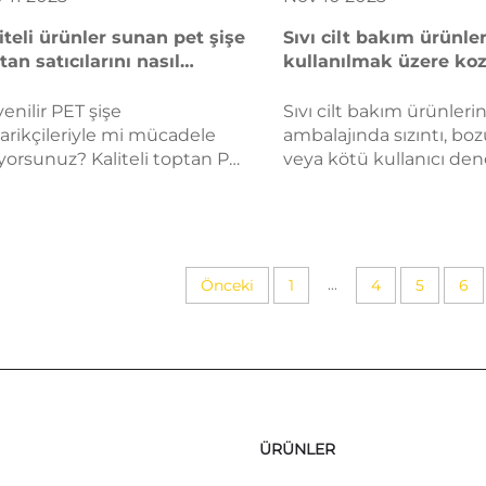
iteli ürünler sunan pet şişe
Sıvı cilt bakım ürünle
tan satıcılarını nasıl
kullanılmak üzere ko
ersiniz?
ambalaj kaplarını nası
seçersiniz?
enilir PET şişe
Sıvı cilt bakım ürünleri
arikçileriyle mi mücadele
ambalajında sızıntı, bo
yorsunuz? Kaliteli toptan PET
veya kötü kullanıcı den
eleri satın almak için
mi mücadele ediyorsu
tifikalar, ham madde
Malzeme güvenliği, sızd
ndartları, özelleştirme, lojistik
bütünlüğü, sürdürülebil
itibar gibi 5 kanıtlanmış
markaya uygun kap se
teri keşfedin. Bugün
ipuçlarını keşfedin. Şim
...
Önceki
1
4
5
6
erlendirme işlemine
kontrol listesini indirin.
layın.
ÜRÜNLER