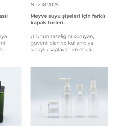
Nov
18
2025
asıl
Meyve suyu şişeleri için farklı
kapak türleri.
eya
Ürünün tazeliğini koruyan,
 mi
güvenli olan ve kullanıcıya
?
kolaylık sağlayan en etkili
ifikalar,
meyve suyu şişesi kapağı
ciri ve
türlerini keşfedin. Vida başlıklı,
ere 6
açılır, çocuk-proof, sprey ve
fedin.
sıkıştırma kapaklarını
imdi
karşılaştırın. Şimdi çözümleri
.
inceleyin.