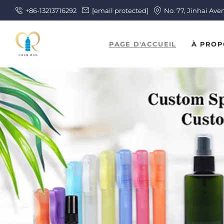
+86-13213716292
[email protected]
No. 77, Jinhai Ave
PAGE D'ACCUEIL
À PROP