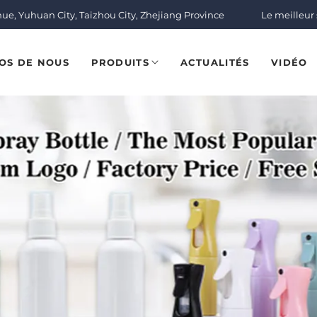
nue, Yuhuan City, Taizhou City, Zhejiang Province
Le meilleur s
OS DE NOUS
PRODUITS
ACTUALITÉS
VIDÉO