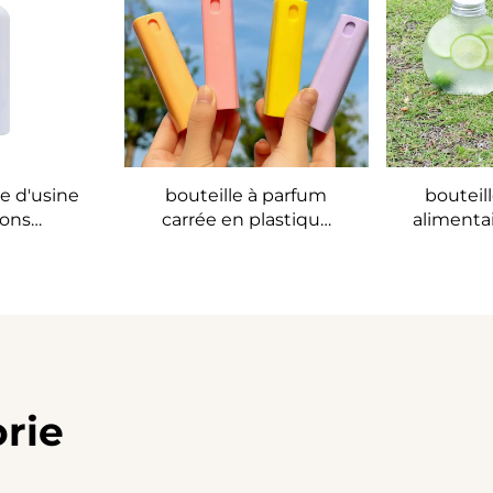
e d'usine
bouteille à parfum
bouteil
cons
carrée en plastique
alimenta
eurs de
de 10 ml portable -
ronde 
e unique,
Flacon pulvérisateur
contenir
nde à
portable pour parfum
lai
flacon
ent en
e PET
rie