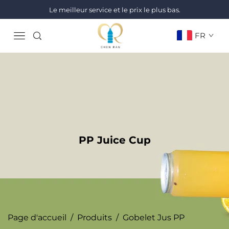
Le meilleur service et le prix le plus bas.
FR
PP Juice Cup
Page d'accueil
/
Produits
/
Gobelet Jus PP