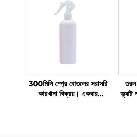
300মিলি স্প্রে বোতলের সরাসরি
তরল 
কারখানা বিক্রয়। একবার
ফ্ল্যা
ব্যবহারের জন্য। গোল কাঁধ।
প্রস
স্বচ্ছ পিইটি প্লাস্টিকের বোতল
বিশিষ্ট
এবং প