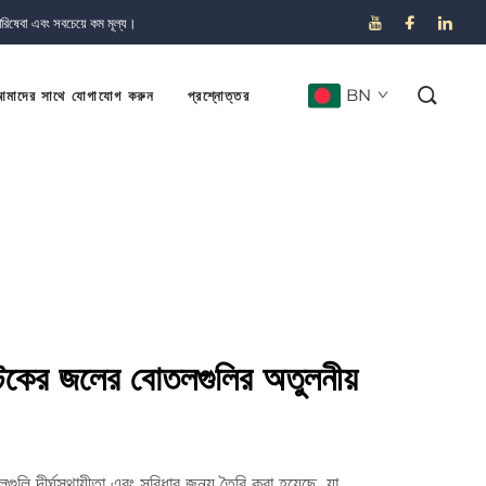
পরিষেবা এবং সবচেয়ে কম মূল্য।
BN
মাদের সাথে যোগাযোগ করুন
প্রশ্নোত্তর
টিকের জলের বোতলগুলির অতুলনীয়
ি দীর্ঘস্থায়ীতা এবং সুবিধার জন্য তৈরি করা হয়েছে, যা