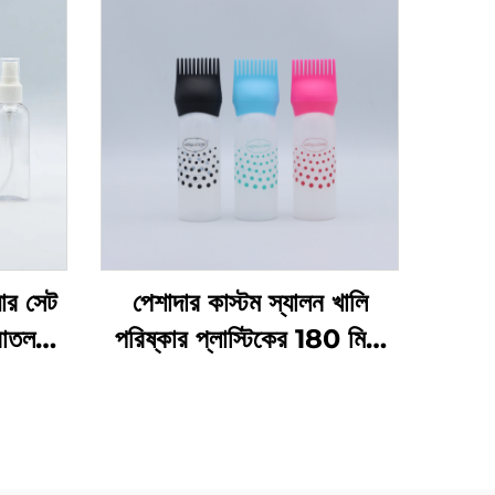
়ার সেট
পেশাদার কাস্টম স্যালন খালি
বোতল
পরিষ্কার প্লাস্টিকের 180 মিলি
েজিং
স্কুইজ অ্যাপ্লিকেটর বোতল চুলের
ের জন্য
তেল এবং চুল রঙেনোর বোতলের
জন্য