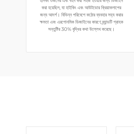
হালকা ওজনের এবং বহন করা সহজ হওয়ার জন্য ডিজাইন
করা হয়েছিল, যা হাইকিং এবং আউটডোর ক্রিয়াকলাপের
জন্য আদর্শ। বিভিন্ন পরিবেশে কঠোর ব্যবহার সহ্য করার
ক্ষমতা এবং এরগোনমিক ডিজাইনের কারণে ব্র্যান্ডটি গ্রাহক
সন্তুষ্টির 30% বৃদ্ধির কথা উল্লেখ করেছে।