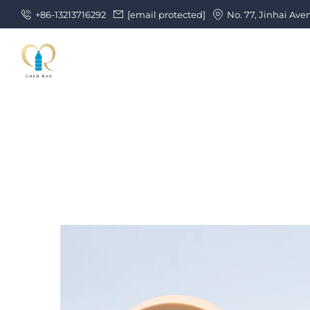
+86-13213716292
[email protected]
No. 77, Jinhai Ave