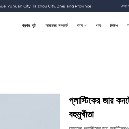
nue, Yuhuan City, Taizhou City, Zhejiang Province
সেরা 
প্রথম পৃষ্ঠা
আমাদের সম্পর্কে
পণ্য
খবর
ভিডিও
আ
প্লাস্টিকের জার কন
বহুমুখীতা
আমাদের প্লাস্টিকের জার কনটেইনারগুলি