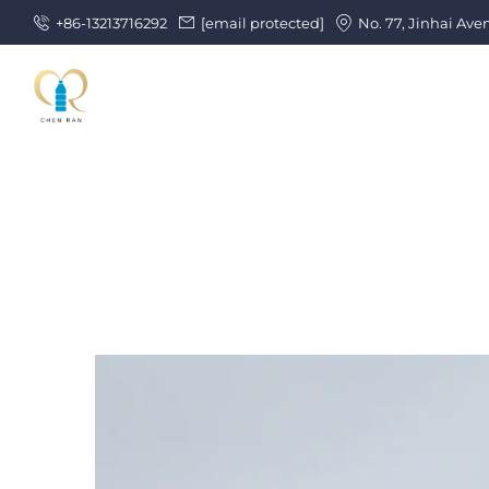
+86-13213716292
[email protected]
No. 77, Jinhai Ave