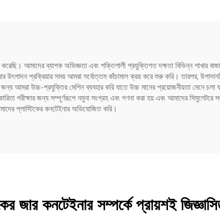
েট কেয়ার প্যাকেজিং এবং
সিলিং এর জন্য
 করেছি। আমাদের ব্যাপক অভিজ্ঞতা এবং শক্তিশালী প্রযুক্তিগত দক্ষতা বিভিন্ন শাখার বাজার
ার উৎপাদন প্রক্রিয়ার সময় আমরা সর্বোত্তম কাঁচামাল ক্রয় করে শুরু করি। তারপর, উপাদা
র জন্য আমরা উচ্চ-প্রযুক্তির মেশিন ব্যবহার করি যাতে উচ্চ মানের প্রয়োজনীয়তা মেনে চলা য
ারিতা পরীক্ষার জন্য সম্পূর্ণরূপে নমুনা সংগ্রহ এবং গণনা করা হয় এবং আমাদের সিমুলেটরে সং
্য আমাদের প্লাস্টিকের কনটেইনার অভিযোজিত করি।
িকের জার কনটেইনার সম্পর্কে প্রায়শই জিজ্ঞাসি