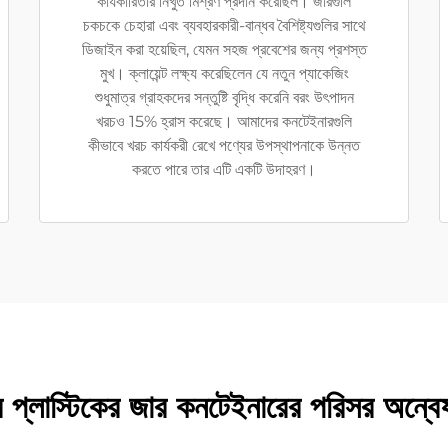
কার্যকারিতার নিখুঁত মিশ্রণ প্রদান করেছিল। জারগুলি
চকচকে চেহারা এবং ব্যবহারকারী-বান্ধব বৈশিষ্ট্যগুলির সাথে
ডিজাইন করা হয়েছিল, যেমন সহজ প্রবেশের জন্য প্রশস্ত
মুখ। ক্লায়েন্ট লক্ষ্য করেছিলেন যে নতুন প্যাকেজিং
শুধুমাত্র গ্রাহকদের সন্তুষ্টি বৃদ্ধি করেনি বরং উৎপাদন
খরচও 15% হ্রাস করেছে। আমাদের কনটেইনারগুলি
কীভাবে খরচ কার্যকরী রেখে পণ্যের উপস্থাপনাকে উন্নত
করতে পারে তার এটি একটি উদাহরণ।
 প্লাস্টিকের জার কনটেইনারের পরিসর অন্বে