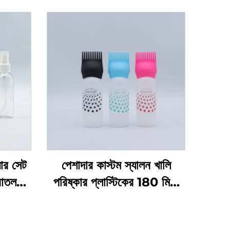
়ার সেট
পেশাদার কাস্টম স্যালন খালি
বোতল
পরিষ্কার প্লাস্টিকের 180 মিলি
েজিং
স্কুইজ অ্যাপ্লিকেটর বোতল চুলের
ের জন্য
তেল এবং চুল রঙেনোর বোতলের