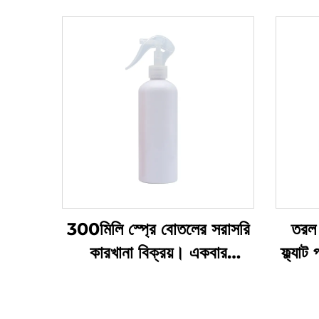
300মিলি স্প্রে বোতলের সরাসরি
তরল 
কারখানা বিক্রয়। একবার
ফ্ল্যা
ব্যবহারের জন্য। গোল কাঁধ।
প্রস
স্বচ্ছ পিইটি প্লাস্টিকের বোতল
বিশিষ্ট