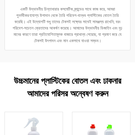
একটি উদ্ভাবনীয় চিন্তাধারার কসমেটিক ব্র্যান্ডের সাথে কাজ করে, আমরা
পুনর্নবীকরণযোগ্য উপাদান থেকে তৈরি পরিবেশ-বান্ধব প্লাস্টিকের বোতল তৈরি
করেছি। এই উদ্যোগটি শুধু তাদের টেকসই লক্ষ্যের সাথেই সামঞ্জস্য রাখেনি, বরং
পরিবেশ-সচেতন ক্রেতাদের আকর্ষণ করেছে। আমাদের উদ্ভাবনীয় ডিজাইন এবং দৃঢ়
মানের কারণে তারা প্রতিযোগিতামূলক বাজারে প্রাধান্য পেয়েছে, যা প্রমাণ করে যে
টেকসই উৎপাদন এবং মান একসাথে যাওয়া সম্ভব।
উচ্চমানের প্লাস্টিকের বোতল এবং ঢাকনার
আমাদের পরিসর অন্বেষণ করুন