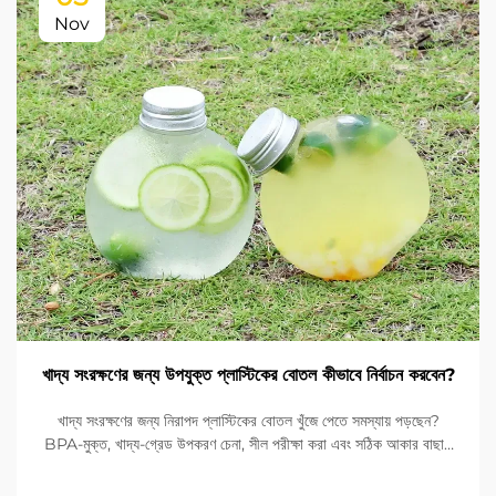
Nov
খাদ্য সংরক্ষণের জন্য উপযুক্ত প্লাস্টিকের বোতল কীভাবে নির্বাচন করবেন?
খাদ্য সংরক্ষণের জন্য নিরাপদ প্লাস্টিকের বোতল খুঁজে পেতে সমস্যায় পড়ছেন?
BPA-মুক্ত, খাদ্য-গ্রেড উপকরণ চেনা, সীল পরীক্ষা করা এবং সঠিক আকার বাছাই
করা শিখুন। FDA এবং EU মানদণ্ডের সাথে সঙ্গতি নিশ্চিত করুন। এখনই পড়ুন।