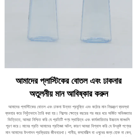
আমাদের প্লাস্টিকের বোতল এবং ঢাকনার
অতুলনীয় মান আবিষ্কার করুন
আমাদের প্লাস্টিকের বোতল এবং ঢাকনা উন্নত প্রযুক্তি এবং কঠোর মান নিয়ন্ত্রণ ব্যবস্থা
ব্যবহার করে নিখুঁতভাবে তৈরি করা হয়। শিল্পের ক্ষেত্রে বছরের পর বছর ধরে অর্জিত অভিজ্ঞতার
ভিত্তিতে, আমরা নিশ্চিত করি যে প্রতিটি পণ্য স্থায়িত্ব এবং কার্যকারিতার উচ্চতম মানগুলি
পূরণ করে। মানের প্রতি আমাদের প্রতিজ্ঞা অটল, কারণ আমরা বিশ্বাস করি যে উৎকৃষ্ট পণ্যের
মান আমাদের উৎপাদন প্রক্রিয়ার জীবনরেখা। পানীয়, কসমেটিক্স বা ওষুধের জন্য হোক না কেন,