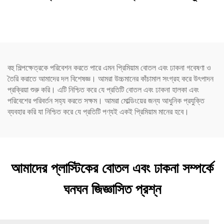
প্রস্তুতকারকদের প্যাকেজিং ভ্রমণের
অ্যাপ্লিকেটর বোতল চুলের তেল এবং
প্রয়োজনীয় যত্নের জন্য
চুল রঙেনোর বোতলের জন্য
বহু শিল্পক্ষেত্রকে পরিবেশন করতে পারে এমন প্রিমিয়াম বোতল এবং ঢাকনা গবেষণা ও
তৈরি করাতে আমাদের দল বিশেষজ্ঞ। আমরা উচ্চমানের কাঁচামাল সংগ্রহ করে উৎপাদন
প্রক্রিয়া শুরু করি। এটি নিশ্চিত করে যে প্রতিটি বোতল এবং ঢাকনা হালকা এবং
পরিবেশের পরিবর্তন সহ্য করতে সক্ষম। আমরা মোল্ডিংয়ের জন্য আধুনিক প্রযুক্তি
ব্যবহার করি যা নিশ্চিত করে যে প্রতিটি পণ্যই একই প্রিমিয়াম মানের হবে।
আমাদের প্লাস্টিকের বোতল এবং ঢাকনা সম্পর্কে
ঘনঘন জিজ্ঞাসিত প্রশ্ন