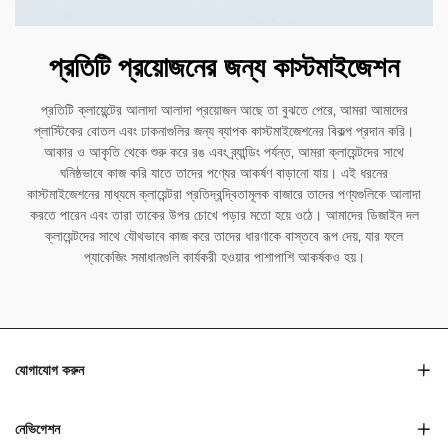
প্রতিটি প্রয়োজনের জন্য কাস্টমাইজেশন
প্রতিটি ক্লায়েন্টের আলাদা আলাদা প্রয়োজন আছে তা বুঝতে পেরে, আমরা আমাদের
প্লাস্টিকের বোতল এবং ঢাকনাগুলির জন্য ব্যাপক কাস্টমাইজেশনের বিকল্প প্রদান করি।
আকার ও আকৃতি থেকে শুরু করে রঙ এবং ব্র্যান্ডিং পর্যন্ত, আমরা ক্লায়েন্টদের সাথে
ঘনিষ্ঠভাবে কাজ করি যাতে তাদের পণ্যের আকর্ষণ বাড়ানো যায়। এই ধরনের
কাস্টমাইজেশনের মাধ্যমে ক্লায়েন্টরা প্রতিদ্বন্দ্বিতামূলক বাজারে তাদের পণ্যগুলিকে আলাদা
করতে পারেন এবং তারা তাকের উপর চোখে পড়ার মতো হয়ে ওঠে। আমাদের ডিজাইন দল
ক্লায়েন্টদের সাথে যৌথভাবে কাজ করে তাদের ধারণাকে বাস্তবে রূপ দেয়, যার ফলে
প্যাকেজিং সমাধানগুলি কার্যকরী হওয়ার পাশাপাশি আকর্ষকও হয়।
যোগাযোগ করুন
নেভিগেশন