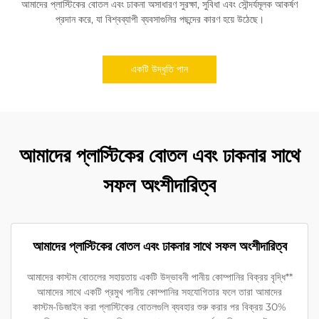
আমাদের প্লাস্টিকের বোতল এবং ঢাকনা অসাধারণ সুরক্ষা, সুবিধা এবং সৌন্দর্যমূলক আকর্ষণ
প্রদান করে, যা বিশ্বব্যাপী ব্যবসাগুলির পছন্দের কারণ হয়ে উঠেছে।
একটি উদ্ধৃতি পান
আমাদের প্লাস্টিকের বোতল এবং ঢাকনার সাথে
সফল অংশীদারিত্ব
আমাদের প্লাস্টিকের বোতল এবং ঢাকনার সাথে সফল অংশীদারিত্ব
আমাদের কাস্টম বোতলের সহায়তায় একটি উদ্ভাবনী পানীয় কোম্পানির বিক্রয় বৃদ্ধি**
আমাদের সাথে একটি প্রমুখ পানীয় কোম্পানির সহযোগিতার ফলে তারা আমাদের
কাস্টম-ডিজাইন করা প্লাস্টিকের বোতলগুলি ব্যবহার শুরু করার পর বিক্রয় 30%