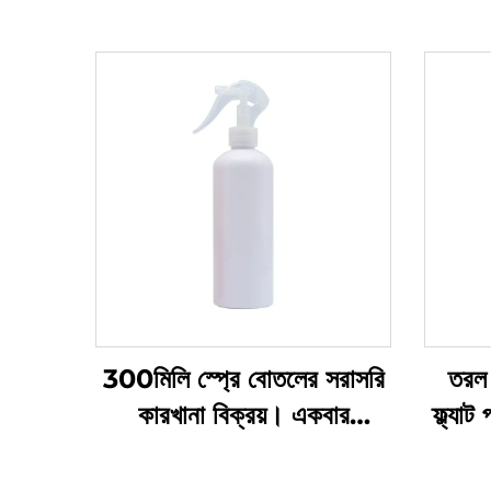
300মিলি স্প্রে বোতলের সরাসরি
তরল 
কারখানা বিক্রয়। একবার
ফ্ল্যা
ব্যবহারের জন্য। গোল কাঁধ।
প্রস
স্বচ্ছ পিইটি প্লাস্টিকের বোতল
বিশিষ্ট