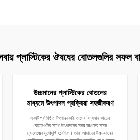
্যসেবায় প্লাস্টিকের ঔষধের বোতলগুলির সফল বা
উচ্চমানের প্লাস্টিকের বোতলের
মাধ্যমে উৎপাদন প্রক্রিয়া সহজীকরণ
একটি প্রতিষ্ঠিত উৎপাদনকারী তাদের বিদ্যমান কাচের
বোতলগুলির সাথে উৎপাদনের সময় ভাঙনের মতো
চ্যালেঞ্জের মুখোমুখি হয়েছিল। তারা আমাদের উচ্চ-মানের