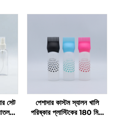
়ার সেট
পেশাদার কাস্টম স্যালন খালি
বোতল
পরিষ্কার প্লাস্টিকের 180 মিলি
েজিং
স্কুইজ অ্যাপ্লিকেটর বোতল চুলের
ের জন্য
তেল এবং চুল রঙেনোর বোতলের