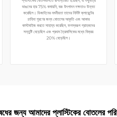
প্লাস্টিকের বোতলগুলিতে রূপান্তরিত হয়েছিল, যা শুধুমাত্র
ভাঙনের হার 75% কমায়নি, বরং উৎপাদন দক্ষতাও উন্নত
করেছিল। ডিজাইনের নমনীয়তা তাদের নির্দিষ্ট ক্লায়েন্টের
চাহিদা পূরণের জন্য বোতলের আকৃতি এবং আকার
কাস্টমাইজ করতে সাহায্য করেছিল, ফলস্বরূপ গ্রাহকদের
সন্তুষ্টি বেড়েছিল এবং প্রথম ত্রৈমাসিকের মধ্যে বিক্রয়
20% বেড়েছিল।
ধের জন্য আমাদের প্লাস্টিকের বোতলের পর