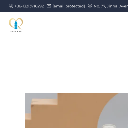
+86-13213716292
[email protected]
No. 77, Jinhai Ave