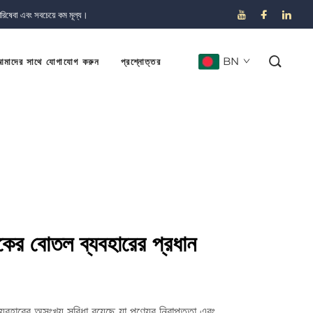
পরিষেবা এবং সবচেয়ে কম মূল্য।
BN
মাদের সাথে যোগাযোগ করুন
প্রশ্নোত্তর
িকের বোতল ব্যবহারের প্রধান
যবহারের অসংখ্য সুবিধা রয়েছে যা পণ্যের নিরাপত্তা এবং