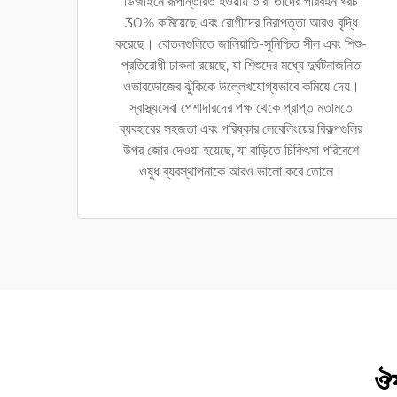
ডিজাইনে রূপান্তরিত হওয়ায় তারা তাদের পরিবহন খরচ
30% কমিয়েছে এবং রোগীদের নিরাপত্তা আরও বৃদ্ধি
করেছে। বোতলগুলিতে জালিয়াতি-সুনিশ্চিত সীল এবং শিশু-
প্রতিরোধী ঢাকনা রয়েছে, যা শিশুদের মধ্যে দুর্ঘটনাজনিত
ওভারডোজের ঝুঁকিকে উল্লেখযোগ্যভাবে কমিয়ে দেয়।
স্বাস্থ্যসেবা পেশাদারদের পক্ষ থেকে প্রাপ্ত মতামতে
ব্যবহারের সহজতা এবং পরিষ্কার লেবেলিংয়ের বিকল্পগুলির
উপর জোর দেওয়া হয়েছে, যা বাড়িতে চিকিৎসা পরিবেশে
ওষুধ ব্যবস্থাপনাকে আরও ভালো করে তোলে।
ঔষ