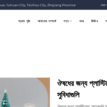
nue, Yuhuan City, Taizhou City, Zhejiang Province
সেরা 
প্রথম পৃষ্ঠা
আমাদের সম্পর্কে
পণ্য
খবর
ভিডিও
আ
ঔষধের জন্য প্লাস্ট
সুবিধাগুলি
ঔষধের জন্য প্লাস্টিকের বোতলগুলি ব্