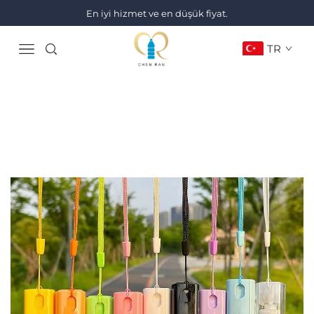
En iyi hizmet ve en düşük fiyat.
TR