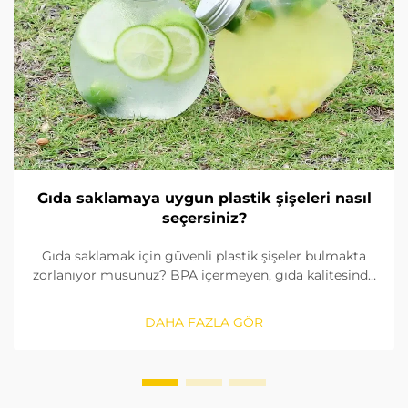
Gıda saklamaya uygun plastik şişeleri nasıl
seçersiniz?
Gıda saklamak için güvenli plastik şişeler bulmakta
zorlanıyor musunuz? BPA içermeyen, gıda kalitesinde
malzemeleri nasıl tanımlayacağınızı, contaları nasıl
kontrol edeceğinizi ve doğru boyutu nasıl
DAHA FAZLA GÖR
seçeceğinizi öğrenin. FDA ve AB standartlarına
uygunluğu sağlayın. Şimdi okuyun.