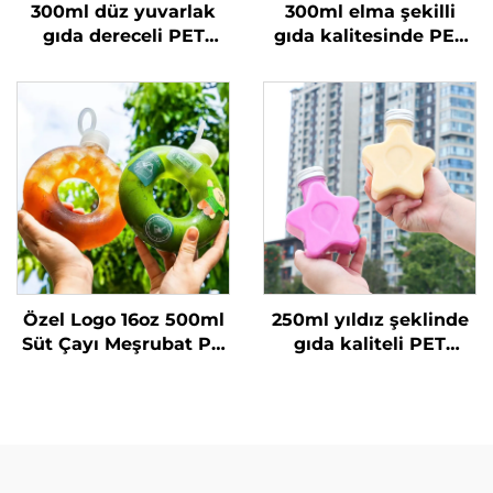
300ml düz yuvarlak
300ml elma şekilli
gıda dereceli PET
gıda kalitesinde PET
malzemeden yapılmış
malzeme plastik
plastik ambalaj şişesi
ambalaj şişesi, meyve
meyve suyu ve süt
suyu ve içecekler
çayı için
taşıyabilir, yaratıcı
tasarım, çocuklara
uygun
Özel Logo 16oz 500ml
250ml yıldız şeklinde
Süt Çayı Meşrubat PP
gıda kaliteli PET
Şişesi Yüksek Sıcaklık
malzemeden yapılmış
Dirençli Simit Şişe
plastik ambalaj şişesi
meyve suyu ve
içecekler için yaratıcı
tasarım çocuklara
uygun