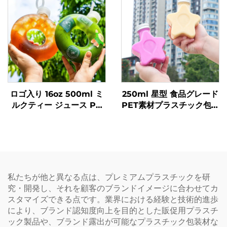
ロゴ入り 16oz 500ml ミ
250ml 星型 食品グレード
ルクティー ジュース PP
PET素材プラスチック包装
飲料ボトル 高耐熱性 ドー
ボトル ジュースや飲料を
ナツボトル
収容可能 創造的なデザイ
ン 子ども向け
私たちが他と異なる点は、プレミアムプラスチックを研
究・開発し、それを顧客のブランドイメージに合わせてカ
スタマイズできる点です。業界における経験と技術的進歩
により、ブランド認知度向上を目的とした販促用プラスチ
ック製品や、ブランド露出が可能なプラスチック包装材な