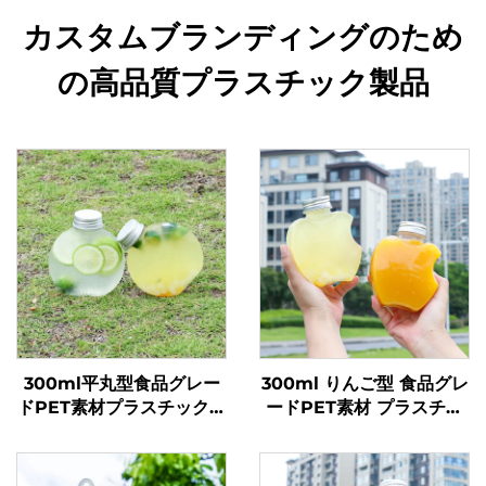
カスタムブランディングのため
の高品質プラスチック製品
300ml平丸型食品グレー
300ml りんご型 食品グレ
ドPET素材プラスチック包
ードPET素材 プラスチッ
装ボトルジュース・ミルク
ク包装ボトル ジュースや
ティー用
飲料を入れることが可能
創意設計 子どもに人気