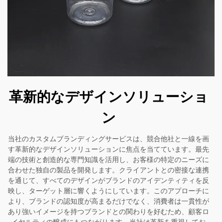
革新的なデザインソリューショ
ン
当社のカスタムブランディングサービスは、競合他社と一線を画
す革新的なデザインソリューションに焦点を当てています。最先
端の技術と創造的な専門知識を活用し、お客様の特定のニーズに
合わせた独自の製品を開発します。クライアントとの密接な連携
を通じて、すべてのデザインがブランドのアイデンティティを反
映し、ターゲット層に響くようにしています。このアプローチに
より、ブランドの認知度が高まるだけでなく、消費者は一貫性が
あり強いイメージを持つブランドとの関わりを好むため、顧客ロ