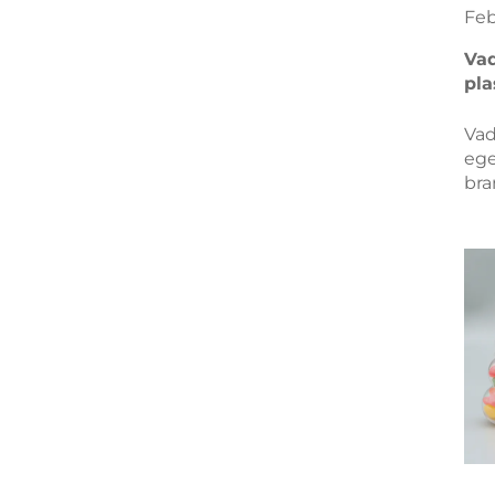
Fe
Vad
pla
Vad
ege
bra
för
fla
åte
ful