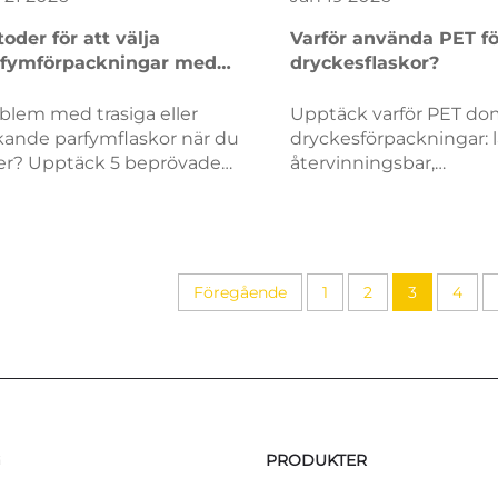
oder för att välja
Varför använda PET fö
rfymförpackningar med
dryckesflaskor?
vänliga design
blem med trasiga eller
Upptäck varför PET do
kande parfymflaskor när du
dryckesförpackningar: l
er? Upptäck 5 beprövade
återvinningsbar,
oder – lätta PET-material,
kostnadseffektiv och
kagesäkra lock,
ogenomskinlig. Öka hål
gfunktionell design,
och avkastning redan i
tifieringar och anpassning.
ladda ner vår materialg
imera din förpackning redan
Föregående
1
2
3
4
g.
G
PRODUKTER