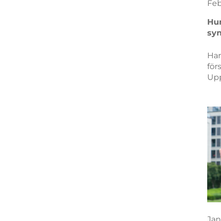
Fe
Hur
syn
Har
för
Upp
bek
kon
mat
psy
syn
ida
Jan