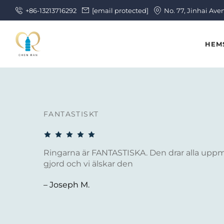
+86-13213716292
[email protected]
No. 77, Jinhai Ave
HEM
FANTASTISKT
Ringarna är FANTASTISKA. Den drar alla upp
gjord och vi älskar den
– Joseph M.