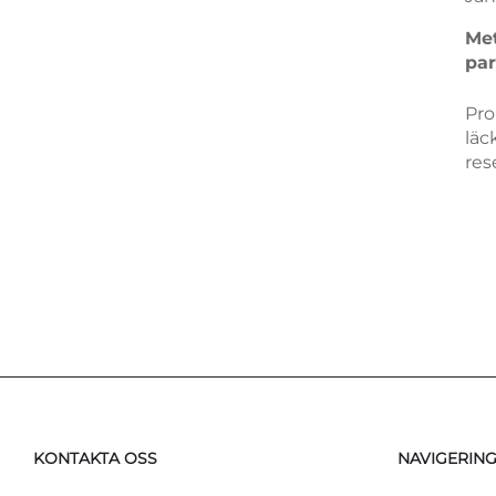
Met
pa
res
Pro
läc
res
met
läc
mån
cer
Opt
ida
KONTAKTA OSS
NAVIGERIN