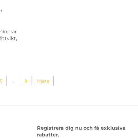
r
minerar
ättvikt,
lbarhet
dag –
uide.
...
5
8
Nästa
Registrera dig nu och få exklusiva
rabatter.