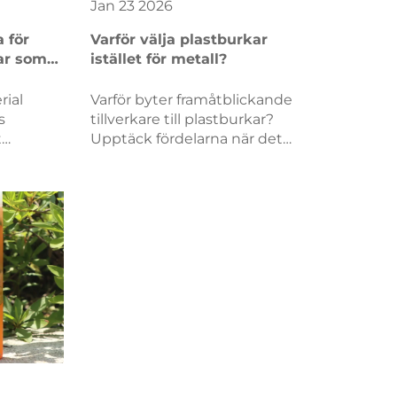
Jan
23
2026
a för
Varför välja plastburkar
ar som
istället för metall?
ed
rial
Varför byter framåtblickande
s
tillverkare till plastburkar?
t
Upptäck fördelarna när det
gäller kostnader, vikt,
iska och
anpassningsmöjligheter,
mta din
korrosionsbeständighet och
för
hållbarhet. Hämta din
edan
branssspecifika
jämförelseguide.