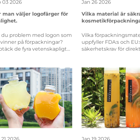
b
03
2026
Jan
26
2026
 man väljer logofärger för
Vilka material är säkr
lighet.
kosmetikförpackning
kommer i kontakt m
hudprodukter?
 du problem med logon som
Vilka förpackningsmate
svinner på förpackningar?
uppfyller FDA:s och EU:
täck de fyra vetenskapligt
säkerhetskrav för direk
räftade färgattributen –
hudkontakt? Upptäck
trast, mättnad,
efterlevande, icke-toks
erialanpassning och
hållbara alternativ – hä
kologi – som förbättrar
kostnadsfria checklista 
ligheten. Optimera redan
materialens säkerhet r
g.
idag.
21
2026
Jan
19
2026