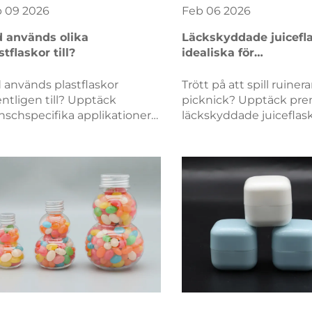
b
09
2026
Feb
06
2026
 används olika
Läckskyddade juicefla
stflaskor till?
idealiska för
utomhusaktiviteter o
picknickar.
 används plastflaskor
Trött på att spill ruinera
ntligen till? Upptäck
picknick? Upptäck pr
nschspecifika applikationer
läckskyddade juiceflas
 PET, HDPE, PP och andra
är konstruerade för äve
skhärdat – plus insikter om
Hållbara, portabla och 
rvinning. Ladda ner den
spillskyddade – handla 
lständiga guiden nu.