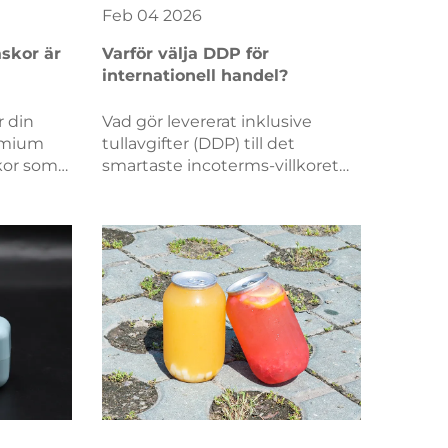
Feb
04
2026
skor är
Varför välja DDP för
internationell handel?
ch
r din
Vad gör levererat inklusive
emium
tullavgifter (DDP) till det
kor som
smartaste incoterms-villkoret
ntyr.
för B2B-importörer? Minska
100 %
risker, förenkla efterlevnad och
nu!
förkorta tid till marknaden.
Hämta din kostnadsfria DDP-
checklista redan idag.