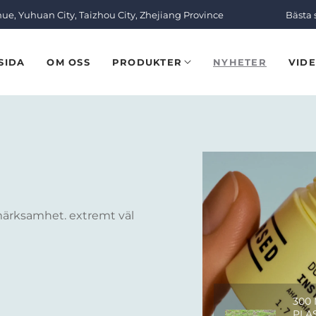
nue, Yuhuan City, Taizhou City, Zhejiang Province
Bästa 
SIDA
OM OSS
PRODUKTER
NYHETER
VID
märksamhet. extremt väl
300
PLA