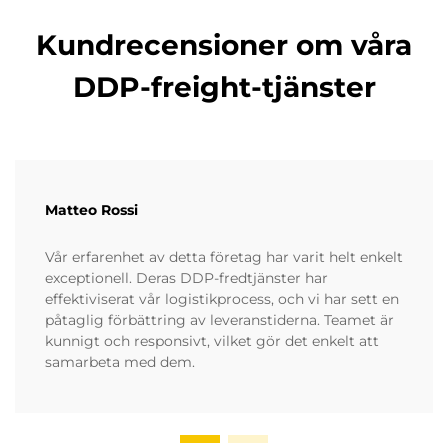
Kundrecensioner om våra
DDP-freight-tjänster
Matteo Rossi
Vår erfarenhet av detta företag har varit helt enkelt
exceptionell. Deras DDP-fredtjänster har
effektiviserat vår logistikprocess, och vi har sett en
påtaglig förbättring av leveranstiderna. Teamet är
kunnigt och responsivt, vilket gör det enkelt att
samarbeta med dem.