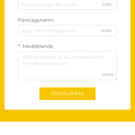
0/100
Företagsnamn
0/200
Meddelande
0/1000
ÖVERLÄMNA