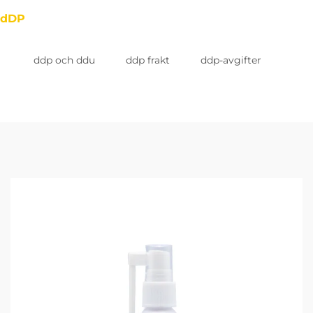
dDP
ddp och ddu
ddp frakt
ddp-avgifter