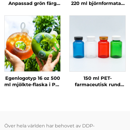
Anpassad grön färg
220 ml björnformatad
120 ml kvadratisk
flaska för kropps
sprayflaska för parfym
tvättflaska Barns
tvätt- och schampo
specialflaska
Egenlogotyp 16 oz 500
150 ml PET-
ml mjölkte-flaska i PP-
farmaceutisk rund
material för drycker,
flaska med barnsäker
hög
skruvkapsyl Grön Röd
temperaturmotstånd,
Brun Ämberg för
donutflaska
lagring av piller &
kapslar
Över hela världen har behovet av DDP-