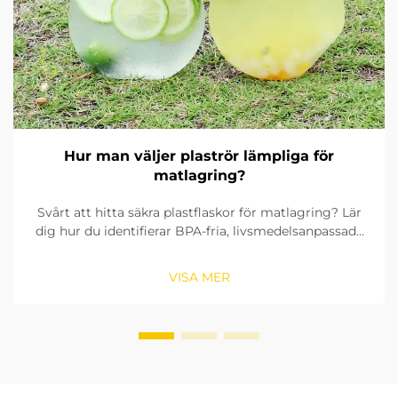
Hur man väljer plaströr lämpliga för
matlagring?
Svårt att hitta säkra plastflaskor för matlagring? Lär
dig hur du identifierar BPA-fria, livsmedelsanpassade
material, kontrollerar tätningsringar och väljer rätt
storlek. Se till att överensstämma med FDA:s och
VISA MER
EU:s standarder. Läs nu.