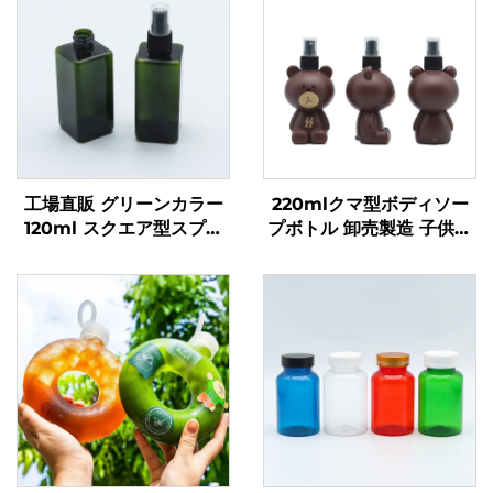
工場直販 グリーンカラー
220mlクマ型ボディソー
120ml スクエア型スプレ
プボトル 卸売製造 子供用
ーボトル パフューム用 カ
ボディソープ・シャンプー
スタム
専用ボトル