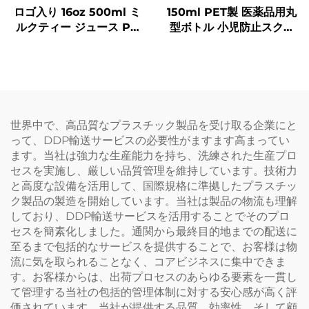
ロゴ入り 16oz 500ml ミ
150ml PET製 医薬品用丸
ルクティー ジュース PP
型ボトル 小児防止スクリ
飲料ボトル 高耐熱性 ドー
ューキャップ（グリーン・
ナツボトル
レッド・ブラウン・アンバ
ー） 錠剤・カプセル用医
薬品保存ボトル
世界中で、高品質なプラスチック製品を受け取る企業にと
って、DDP輸送サービスの必要性がますます高まってい
ます。当社は強力な生産能力を持ち、洗練された生産プロ
セスを実施し、厳しい品質管理を維持しています。技術力
と高度な設備を活用して、国際規格に準拠したプラスチッ
ク製品の製造を開始しています。当社は製品の物流も理解
しており、DDP輸送サービスを活用することでそのプロ
セスを簡素化しました。通関から最終目的地までの配送に
至るまで包括的なサービスを提供することで、お客様は物
流に気を取られることなく、コアビジネスに集中できま
す。お客様からは、出荷プロセスのあらゆる要素を一貫し
て管理する当社の包括的管理体制に対する安心感が高く評
価されています。当社が提供する品質、効率性、そして顧