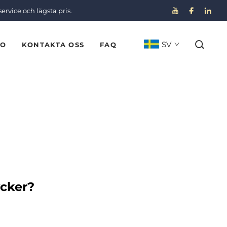
service och lägsta pris.
SV
EO
KONTAKTA OSS
FAQ
ycker?