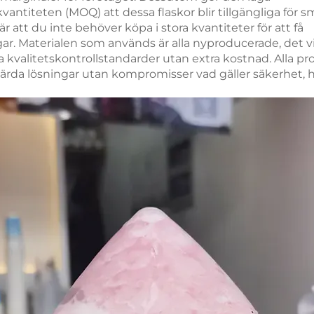
antiteten (MOQ) att dessa flaskor blir tillgängliga för 
är att du inte behöver köpa i stora kvantiteter för att få
ar. Materialen som används är alla nyproducerade, det vi
ga kvalitetskontrollstandarder utan extra kostnad. Alla pr
värda lösningar utan kompromisser vad gäller säkerhet, h