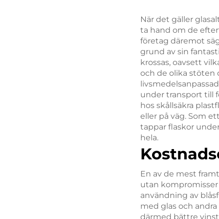
När det gäller glasa
ta hand om de efterf
företag däremot säg
grund av sin fantasti
krossas, oavsett vil
och de olika stöten 
livsmedelsanpassad 
under transport til
hos skållsäkra plast
eller på väg. Som et
tappar flaskor under 
hela.
Kostnadse
En av de mest framtr
utan kompromisser nä
användning av blåsfo
med glas och andra m
därmed bättre vinst