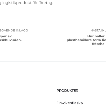
ig logistikprodukt för företag.
EGÅENDE INLÄGG
NÄSTA IN
yper av
Hur håller 
laskhuvuden.
plastbehållare torra l
fräscha
G
PRODUKTER
Dryckesflaska