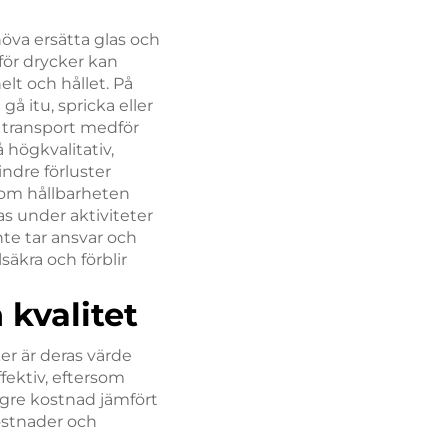
höva ersätta glas och
 för drycker kan
lt och hållet. På
gå itu, spricka eller
om transport medför
 högkvalitativ,
ndre förluster
 om hållbarheten
as under aktiviteter
nte tar ansvar och
säkra och förblir
 kvalitet
er är deras värde
ffektiv, eftersom
lägre kostnad jämfört
kostnader och