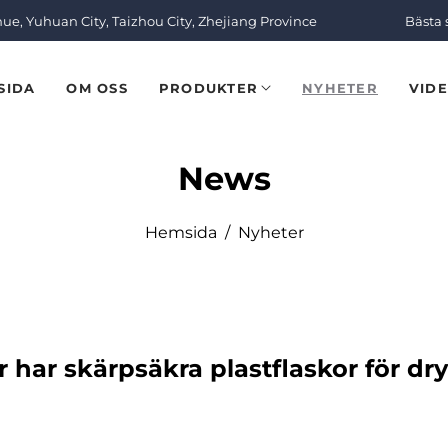
nue, Yuhuan City, Taizhou City, Zhejiang Province
Bästa 
SIDA
OM OSS
PRODUKTER
NYHETER
VID
News
Hemsida
/
Nyheter
r har skärpsäkra plastflaskor för dr