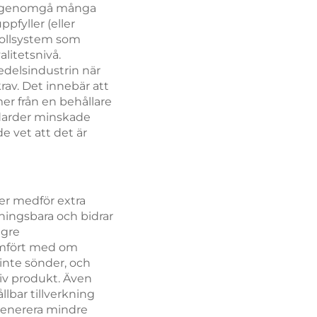
or genomgå många
ppfyller (eller
trollsystem som
litetsnivå.
edelsindustrin när
rav. Det innebär att
r från en behållare
ndarder minskade
e vet att det är
ker medför extra
inningsbara och bidrar
ägre
jämfört med om
 inte sönder, och
itiv produkt. Även
ållbar tillverkning
 generera mindre