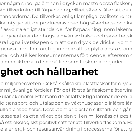
vger några skadliga ämnen i drycken måste dessa flask
ån tillverkning till förpackning, vilket säkerställer att de u
standarderna. De tillverkas enligt lämpliga kvalitetskon
lka intygar att de produceras med hög säkerhets- och kva
 flaskorna enligt standarder för förpackning inom läkem
ilket garanterar den högsta nivån av hälso- och säkerhetsk
a lugna i vetskapen om att den dryck de dricker komme
gieniskt ren. För företag innebär att uppfylla dessa sta
 tvister och stärker konsumenternas förtroende, eftersom d
a produkterna i de behållare som flaskorna erbjuder.
ighet och hållbarhet
ara miljömedveten. Också skållsäkra plastflaskor för dryc
er miljövänliga fördelar. För det första är flaskorna återv
cirkulär ekonomi. Eftersom de är lättviktiga lämnar de en l
id transport, och utsläppen av växthusgaser blir lägre 
ulle transporteras. Dessutom är plasten slitstark och går
asseras lika ofta, vilket gör den till en miljömässigt pos
å ett ekologiskt positivt sätt för att tillverka flaskorna. H
era energi- och resursanvändning i processerna för att