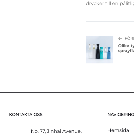
drycker till en pålitl
FÖR
Olika t
sprayf
KONTAKTA OSS
NAVIGERIN
Hemsida
No. 77, Jinhai Avenue,