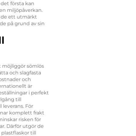
r det första kan
en miljöpåverkan.
r de ett utmärkt
ärde på grund av sin
l
et möjliggör sömlös
ätta och slagfasta
kostnader och
rnationellt är
ställningar i perfekt
lgång till
l leverans. För
mnar komplett frakt
nskar risken för
ar. Därför utgör de
lastflaskor till