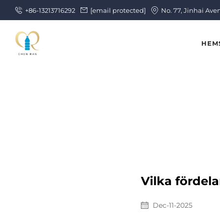
+86-13213716292
[email protected]
No. 77, Jinhai Ave
HEM
Vilka fördela
Dec-11-2025