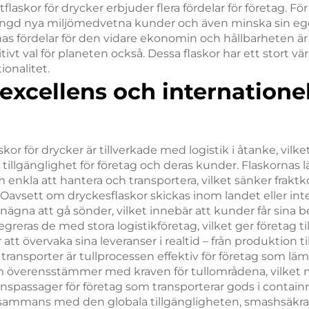
stflaskor för drycker erbjuder flera fördelar för företag. Fö
ängd nya miljömedvetna kunder och även minska sin eg
nas fördelar för den vidare ekonomin och hållbarheten ä
itivt val för planeten också. Dessa flaskor har ett stort v
ionalitet.
 excellens och internationel
kor för drycker är tillverkade med logistik i åtanke, vilk
 tillgänglighet för företag och deras kunder. Flaskornas l
enkla att hantera och transportera, vilket sänker frakt
. Oavsett om dryckesflaskor skickas inom landet eller inte
ägna att gå sönder, vilket innebär att kunder får sina be
reras de med stora logistikföretag, vilket ger företag til
tt övervaka sina leveranser i realtid – från produktion til
ransporter är tullprocessen effektiv för företag som lä
överensstämmer med kraven för tullområdena, vilket mi
änspassager för företag som transporterar gods i containr
llsammans med den globala tillgängligheten, smashsäkra p