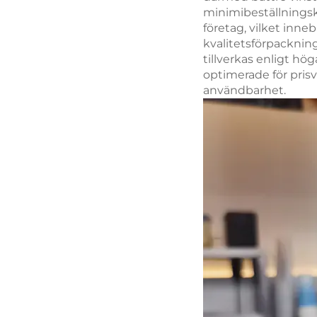
minimibeställningskv
företag, vilket inneb
kvalitetsförpackning
tillverkas enligt hö
optimerade för pris
användbarhet.