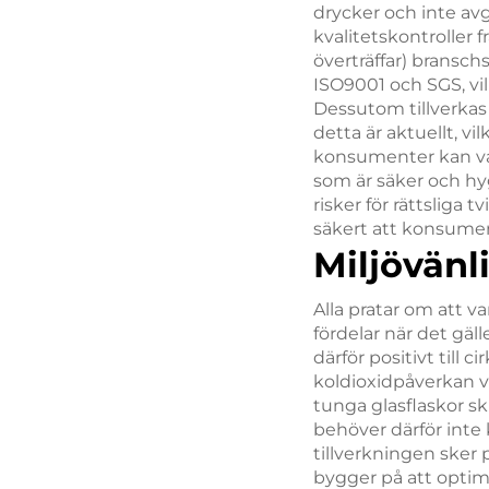
drycker och inte a
kvalitetskontroller fr
överträffar) bransch
ISO9001 och SGS, vi
Dessutom tillverkas
detta är aktuellt, v
konsumenter kan var
som är säker och hy
risker för rättsliga
säkert att konsumer
Miljövänl
Alla pratar om att v
fördelar när det gäll
därför positivt till 
koldioxidpåverkan v
tunga glasflaskor sk
behöver därför inte k
tillverkningen sker p
bygger på att optim