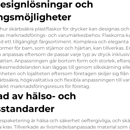
designlösningar och
ngsmöjligheter
hur skärbsäkra plastflaskor för drycker kan designas och
ras marknadsförings- och varumärkesbehov. Flaskorna kan t
d ett tillgängligt färgsortiment. Komplexa och eleganta
rmer för barn, som stjärnor och hjärtan, kan tillverkas. En
 anpassas eftersom de passar varje typ av dryck inklusive
atten. Anpassningen går bortom form och storlek, efter
esmeddelanden kan läggas till genom silkskärning eller
ten och lojaliteten eftersom företagen skiljer sig från
bsäkra, högkvalitativa och flexibla anpassningen till v
märkt marknadsföringsresurs för företag.
ad av hälso- och
sstandarder
espaketering är hälsa och säkerhet oeftergivliga, och skärv
la krav. Tillverkade av livsmedelsanpassade material som ä