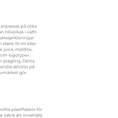
 anpassas på olika
illverkas i valfri
 designlösningar
 slank 10 ml eller
 juice, mjölkte,
som logotyper,
 prägling. Detta
 andra aktörer på
arumärket gör
fria plastflaskor för
r säkra att innehålla