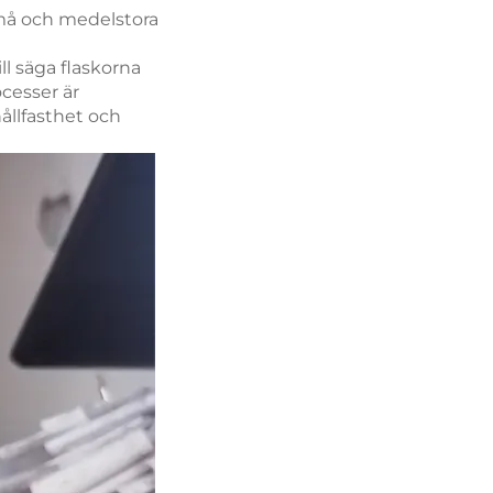
små och medelstora
ll säga flaskorna
ocesser är
ållfasthet och