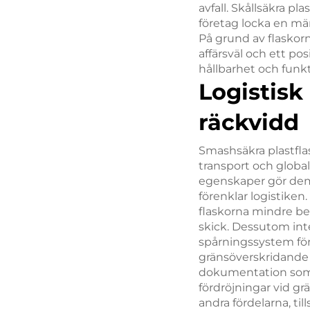
avfall. Skållsäkra pla
företag locka en m
På grund av flaskor
affärsväl och ett pos
hållbarhet och funkt
Logistisk
räckvidd
Smashsäkra plastflas
transport och global
egenskaper gör dem 
förenklar logistiken
flaskorna mindre ben
skick. Dessutom integ
spårningssystem för a
gränsöverskridande t
dokumentation som 
fördröjningar vid gr
andra fördelarna, ti