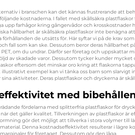
lternativ i branschen kan det kännas frustrerande att be
öljande kostnaderna. I fallet med skållsäkra plastflaskor
a upp farhågor kring gångervådor och krosskostnader he
ska hållbarhet är skållsäkra plastflaskor inte benägna att 
ka förhållanden de utsätts för. Här syftar vi på de krav s
och fall som kan ske. Dessutom beror deras hållbarhet på
PET, om du undrar. Därför ser företag och uppskattar mi
l följd av skadade varor. Dessutom tycker kunder mycket
flaskor eftersom det minskar oro kring att flaskorna tapp
t illustrativt exempel kan vi tänka oss barn som slarvigt i
sina aktiviteter. Deras plastflaskor och dryckerna är skåll
ffektivitet med bibehållen
ädande fördelarna med splitterfria plastflaskor för dryck
r det gäller kvalitet. Tillverkningen av plastflaskor är e
rmning gör det möjligt att tillverka i stora volymer till 
aterial. Denna kostnadseffektivitet resulterar i lägre 
marginaler för företaget. Dessutom gör den låga