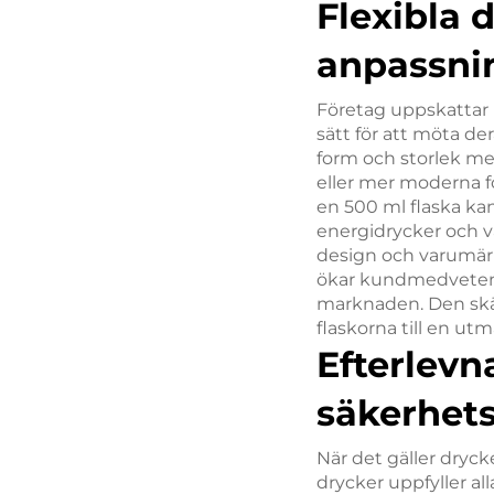
Flexibla 
anpassni
Företag uppskattar 
sätt för att möta de
form och storlek me
eller mer moderna fo
en 500 ml flaska kan
energidrycker och v
design och varumärk
ökar kundmedvetenhe
marknaden. Den skär
flaskorna till en ut
Efterlevn
säkerhet
När det gäller dryck
drycker uppfyller al