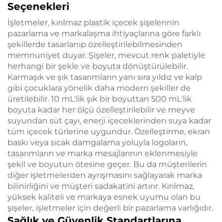
Seçenekleri
İşletmeler, kırılmaz plastik içecek şişelerinin
pazarlama ve markalaşma ihtiyaçlarına göre farklı
şekillerde tasarlanıp özelleştirilebilmesinden
memnuniyet duyar. Şişeler, mevcut renk paletiyle
herhangi bir şekle ve boyuta dönüştürülebilir.
Karmaşık ve şık tasarımların yanı sıra yıldız ve kalp
gibi çocuklara yönelik daha modern şekiller de
üretilebilir. 10 mL'lik şık bir boyuttan 500 mL'lik
boyuta kadar her ölçü özelleştirilebilir ve meyve
suyundan süt çayı, enerji içeceklerinden suya kadar
tüm içecek türlerine uygundur. Özelleştirme, ekran
baskı veya sıcak damgalama yoluyla logoların,
tasarımların ve marka mesajlarının eklenmesiyle
şekil ve boyutun ötesine geçer. Bu da müşterilerin
diğer işletmelerden ayrışmasını sağlayarak marka
bilinirliğini ve müşteri sadakatini artırır. Kırılmaz,
yüksek kaliteli ve markaya esnek uyumu olan bu
şişeler, işletmeler için değerli bir pazarlama varlığıdır.
Sağlık ve Güvenlik Standartlarına