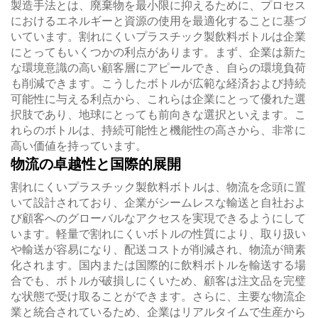
製造手法とは、廃棄物を最小限に抑えるために、プロセス
におけるエネルギーと資源の使用を最適化することに基づ
いています。割れにくいプラスチック製飲料ボトルは企業
にとってもいくつかの利点があります。まず、企業は新た
な環境意識の高い顧客層にアピールでき、自らの環境負荷
も削減できます。こうしたボトルが広範な経済および持続
可能性に与える利点から、これらは企業にとって優れた選
択肢であり、地球にとっても前向きな選択といえます。こ
れらのボトルは、持続可能性と機能性の高さから、非常に
高い価値を持っています。
物流の卓越性と国際的展開
割れにくいプラスチック製飲料ボトルは、物流を念頭に置
いて設計されており、企業がシームレスな輸送と自社およ
び顧客へのグローバルなアクセスを実現できるようにして
います。軽量で割れにくいボトルの性質により、取り扱い
や輸送が容易になり、配送コストが削減され、物流が簡素
化されます。国内または国際的に飲料ボトルを輸送する場
合でも、ボトルが破損しにくいため、顧客は注文品を完璧
な状態で受け取ることができます。さらに、主要な物流企
業と統合されているため、企業はリアルタイムで生産から