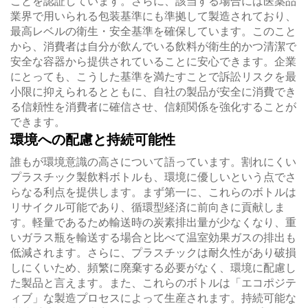
ことを認証しています。さらに、該当する場合には医薬品
業界で用いられる包装基準にも準拠して製造されており、
最高レベルの衛生・安全基準を確保しています。このこと
から、消費者は自分が飲んでいる飲料が衛生的かつ清潔で
安全な容器から提供されていることに安心できます。企業
にとっても、こうした基準を満たすことで訴訟リスクを最
小限に抑えられるとともに、自社の製品が安全に消費でき
る信頼性を消費者に確信させ、信頼関係を強化することが
できます。
環境への配慮と持続可能性
誰もが環境意識の高さについて語っています。割れにくい
プラスチック製飲料ボトルも、環境に優しいという点でさ
らなる利点を提供します。まず第一に、これらのボトルは
リサイクル可能であり、循環型経済に前向きに貢献しま
す。軽量であるため輸送時の炭素排出量が少なくなり、重
いガラス瓶を輸送する場合と比べて温室効果ガスの排出も
低減されます。さらに、プラスチックは耐久性があり破損
しにくいため、頻繁に廃棄する必要がなく、環境に配慮し
た製品と言えます。また、これらのボトルは「エコポジテ
ィブ」な製造プロセスによって生産されます。持続可能な