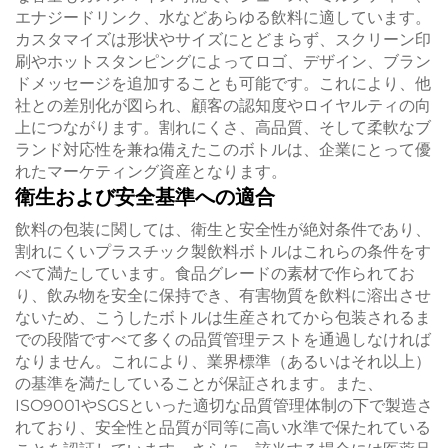
エナジードリンク、水などあらゆる飲料に適しています。
カスタマイズは形状やサイズにとどまらず、スクリーン印
刷やホットスタンピングによってロゴ、デザイン、ブラン
ドメッセージを追加することも可能です。これにより、他
社との差別化が図られ、顧客の認知度やロイヤルティの向
上につながります。割れにくさ、高品質、そして柔軟なブ
ランド対応性を兼ね備えたこのボトルは、企業にとって優
れたマーケティング資産となります。
衛生および安全基準への適合
飲料の包装に関しては、衛生と安全性が絶対条件であり、
割れにくいプラスチック製飲料ボトルはこれらの条件をす
べて満たしています。食品グレードの素材で作られてお
り、飲み物を安全に保持でき、有害物質を飲料に溶出させ
ないため、こうしたボトルは生産されてから包装されるま
での段階ですべて多くの品質管理テストを通過しなければ
なりません。これにより、業界標準（あるいはそれ以上）
の基準を満たしていることが保証されます。また、
ISO9001やSGSといった適切な品質管理体制の下で製造さ
れており、安全性と品質が同等に高い水準で保たれている