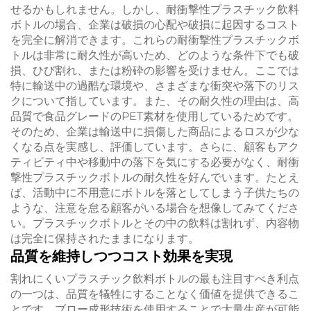
せるかもしれません。しかし、耐衝撃性プラスチック飲料
ボトルの場合、企業は破損の心配や破損に起因するコスト
を完全に解消できます。これらの耐衝撃性プラスチックボ
トルは非常に耐久性が高いため、どのような条件下でも破
損、ひび割れ、または粉砕の影響を受けません。ここでは
特に輸送中の過酷な環境や、さまざまな衝突や落下のリス
クについて指しています。また、その耐久性の理由は、高
品質で食品グレードのPET素材を使用しているためです。
そのため、企業は輸送中に損傷した商品によるロスが少な
くなる点を実感し、評価しています。さらに、顧客もアク
ティビティ中や移動中の落下を気にする必要がなく、耐衝
撃性プラスチックボトルの耐久性を好んでいます。たとえ
ば、活動中に不用意にボトルを落としてしまう子供たちの
ような、注意を怠る顧客がいる場合を想像してみてくださ
い。プラスチックボトルとその中の飲料は割れず、内容物
は完全に保持されたままになります。
品質を維持しつつコスト効果を実現
割れにくいプラスチック飲料ボトルの最も注目すべき利点
の一つは、品質を犠牲にすることなく価値を提供できるこ
とです。ブロー成形技術を使用することで大量生産が可能