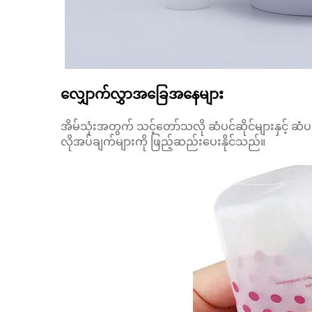
လျှောက်လွှာအခြေအနေများ
အိမ်သုံးအတွက် သင့်တော်သလို ဆံပင်ဆိုင်များနှင့် ဆံပ
လိုအပ်ချက်များကို ဖြည့်ဆည်းပေးနိုင်သည်။