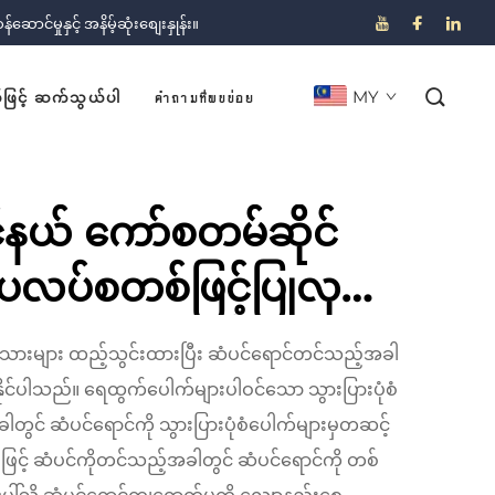
ောင်မှုနှင့် အနိမ့်ဆုံးစျေးနှုန်း။
MY
်ဖြင့် ဆက်သွယ်ပါ
คำถามที่พบบ่อย
်နယ် ကော်စတမ်ဆိုင်
လပ်စတစ်ဖြင့်ပြုလုပ်
0ml ဆေးခွက်အလုံး
းများ ထည့်သွင်းထားပြီး ဆံပင်ရောင်တင်သည့်အခါ
သည့်ပုလင်းများ (ဆံပင်
ုင်ပါသည်။ ရေထွက်ပေါက်များပါဝင်သော သွားပြားပုံစံ
ခါတွင် ဆံပင်ရောင်ကို သွားပြားပုံစံပေါက်များမှတဆင့်
င်ရောင်ခြယ်ခြင်းအတွက်)
ဖြင့် ဆံပင်ကိုတင်သည့်အခါတွင် ဆံပင်ရောင်ကို တစ်