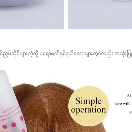
င်ညှပ်ဆိုင်များကဲ့သို့ ပရော်ဖက်ရှင်နယ်နေရာများတွင်လည်း အသုံးပြ