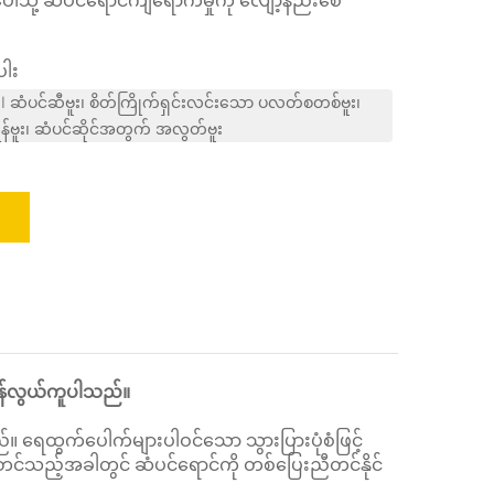
ပေါ်သို့ ဆံပင်ရောင်ကျရောက်မှုကို လျော့နည်းစေ
ါး
0ml ဆံပင်ဆီဗူး၊ စိတ်ကြိုက်ရှင်းလင်းသော ပလတ်စတစ်ဗူး၊
န်ဗူး၊ ဆံပင်ဆိုင်အတွက် အလွတ်ဗူး
းရန်လွယ်ကူပါသည်။
ရေထွက်ပေါက်များပါဝင်သော သွားပြားပုံစံဖြင့်
ိုတင်သည့်အခါတွင် ဆံပင်ရောင်ကို တစ်ပြေးညီတင်နိုင်