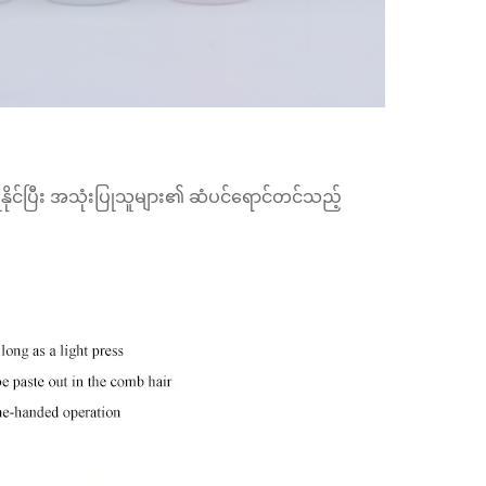
ုနိုင်ပြီး အသုံးပြုသူများ၏ ဆံပင်ရောင်တင်သည့်