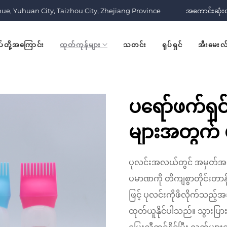
nue, Yuhuan City, Taizhou City, Zhejiang Province
အကောင်းဆုံးဝန်ဆ
ုပ်တို့အကြောင်း
ထုတ်ကုန်များ
သတင်း
ရုပ်ရှင်
အီးမေးလ
ပရော်ဖက်ရှင
များအတွက် ပ
ထားသော 18
ပုလင်းအလယ်တွင် အမှတ်အသာ
လိုက်ဖိထုတ်
ပမာဏကို တိကျစွာတိုင်းတာနိ
ဖြင့် ပုလင်းကိုဖိလိုက်သည့်အ
ဆီနှင့် ဆံပ
ထုတ်ယူနိုင်ပါသည်။ သွားပြား