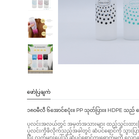
ဖော်ပြချက်
၁၈၀မီလီ ၆အောင်စပုံး။ PP သုတ်ပြား။ HDPE သည် ဘေးကင
ပုလင်းအလယ်တွင် အမှတ်အသားများ ထည့်သွင်းထားပြီး
ပုလင်းကိုဖိလိုက်သည့်အခါတွင် ဆံပင်ရောင်ကို သွားပြာ
ပြီး လက်များပေါ်သို့ ဆံပင်ရောင်ကျရောက်မှုကို လျေ