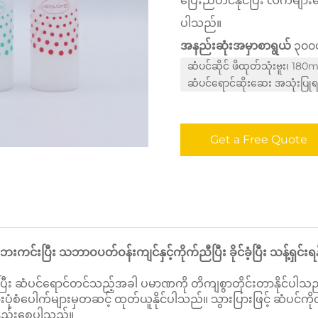
ပြေးညီတင်နိုင်ပြီး လက်များ
ပါသည်။
အနည်းဆုံးအမှာစာရွယ်
၃၀၀ပ
ဆံပင်ဆိုင် ဖိထုတ်သုံးဗူး၊ 18
ဆံပင်ရောင်ဆိုးဆေး အသုံးပြုရ
Get a Free Quote
်းပြီး သဘာဝပတ်ဝန်းကျင်နှင့်ကိုက်ညီပြီး ခိုင်ခံ့ပြီး သန့်ရှင်
 ဆံပင်ရောင်တင်သည့်အခါ ပမာဏကို တိကျစွာတိုင်းတာနိုင်ပါသည်။ 
းပုံစံပေါက်များမှတဆင့် ထုတ်ယူနိုင်ပါသည်။ သွားပြားဖြင့် ဆံပင်က
ာ့နည်းစေပါသည်။