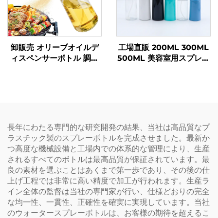
卸販売 オリーブオイルデ
工場直販 200ML 300ML
ィスペンサーボトル 調理
500ML 美容室用スプレー
油スプレーボトル 470 ml
ボトル サロン・理容ハサ
ガラス製オイルスプレーボ
ミ・理容用ハサミ・水スプ
トル 高品質ノズル付き バ
レーボトル
ーベキュー用
長年にわたる専門的な研究開発の結果、当社は高品質なプ
ラスチック製のスプレーボトルを完成させました。最新か
つ高度な機械設備と工場内での体系的な管理により、生産
されるすべてのボトルは最高品質が保証されています。最
良の素材を選ぶことはあくまで第一歩であり、その後の仕
上げ工程では非常に高い精度で加工が行われます。生産ラ
イン全体の監督は当社の専門家が行い、仕様どおりの完全
な均一性、一貫性、正確性を確実に実現しています。当社
のウォータースプレーボトルは、お客様の期待を超えるこ