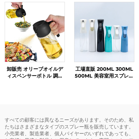
ューム スプレーボトル
スタム
卸販売 オリーブオイルデ
工場直販 200ML 300ML
ィスペンサーボトル 調理
500ML 美容室用スプレー
油スプレーボトル 470 ml
ボトル サロン・理容ハサ
ガラス製オイルスプレーボ
ミ・理容用ハサミ・水スプ
トル 高品質ノズル付き バ
レーボトル
ーベキュー用
すべての顧客には異なるニーズがあります。そのため、私
たちはさまざまなタイプのスプレー瓶を販売しています。
小売業者、製造業者、個人バイヤーのいずれであっても、