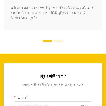
আমি আমার ওয়াটার বোতল স্প্রেটি খুব পছন্দ করি! হাইকিংয়ের জন্য এটি আদর্শ
এবং গরম দিনে আমাকে ঠাণ্ডা রাখে। মিস্টটি তৃপ্তিদায়ক, এবং বোতলটি
টেকসই। উচ্চতর সুপারিশ!
ফ্রি কোটেশন পান
আমাদের প্রতিনিধি শীঘ্রই আপনার সাথে যোগাযোগ করবেন।
Email
0/100