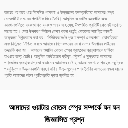
বছরের পর বছর ধরে নিবেদিত গবেষণা ও উন্নয়নের ফলশ্রুতিতে আমাদের স্প্রে
বোতলটি উচ্চমানের প্লাস্টিক দিয়ে তৈরি। আধুনিক ও জটিল যন্ত্রপাতি এবং
কারখানাগুলিতে ব্যবস্থাগত ব্যবস্থাপনার সাহায্যে, উৎপাদিত প্রতিটি বোতলই সর্বোচ্চ
মানের হয়। সেরা উপকরণ নির্বাচন কেবল শুরুর পয়েন্ট, বোতলের সমাপ্তি কাজটি
অত্যন্ত নিখুঁতভাবে করা হয়। নির্দিষ্টকরণগুলি পূরণে সম্পূর্ণ একরূপতা, ধারাবাহিকতা
এবং নির্ভুলতা নিশ্চিত করতে আমাদের বিশেষজ্ঞদের দ্বারা সমগ্র উৎপাদন লাইনের
তদারকি করা হয়। আমাদের ওয়াটার বোতল স্প্রে গ্রাহকের প্রত্যাশাকে ছাড়িয়ে
যাওয়ার জন্য তৈরি। আধুনিক আউটডোর ক্রীড়া, সৌন্দর্য ও সুস্থতায় আমাদের
পণ্যগুলির ব্যবহারযোগ্যতা বাড়ানোর আমাদের চেষ্টায়, আমরা নকশাতে গ্রাহক-কেন্দ্রিক
প্রযুক্তিগত উদ্ভাবনগুলি গ্রহণ করি। উচ্চ-মূল্যের পণ্য তৈরির আমাদের লক্ষ্য মানের
প্রতি আমাদের অটল প্রতিশ্রুতি দ্বারা জ্বলিত হয়।
আমাদের ওয়াটার বোতল স্প্রে সম্পর্কে ঘন ঘন
জিজ্ঞাসিত প্রশ্ন