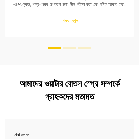
BPA-মুক্ত, খাদ্য-গ্রেড উপকরণ চেনা, সীল পরীক্ষা করা এবং সঠিক আকার বাছাই
করা শিখুন। FDA এবং EU মানদণ্ডের সাথে সঙ্গতি নিশ্চিত করুন। এখনই পড়ুন।
আরও দেখুন
আমাদের ওয়াটার বোতল স্প্রে সম্পর্কে
গ্রাহকদের মতামত
সারা জনসন