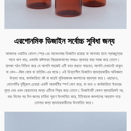
এরগোনমিক ডিজাইন সর্বোচ্চ সুবিধা জন্য
আমাদের ওয়াটার বোতল স্প্রে-এর আবেদনময় ডিজাইন রয়েছে যা আপনার হাতে স্বাচ্ছন্দ্যের
সাথে খাপ খায়, এমনকি কষ্টসাধ্য ক্রিয়াকলাপের সময়ও ব্যবহার করা সহজ করে তোলে।
হালকা গঠন নিশ্চিত করে যে আপনি সহজেই এটি বহন করতে পারবেন, আপনি যেখানেই থাকুন
না কেন—জিম হোক বা হাইকিং-এর মাঝে। এই চিন্তাশীল ডিজাইন ব্যবহারকারীর অভিজ্ঞতা
উন্নত করে, কার্যকারিতা নষ্ট না করেই সুবিধাজনক জলপানের ব্যবস্থা করে। এছাড়াও,
বোতলটির দৃষ্টিনন্দন চেহারা একটি আকর্ষণীয় স্পর্শ যোগ করে, যা ভাব ও কার্যকারিতা উভয়ের
মূল্য দেয় এমন ক্রেতাদের মধ্যে এটিকে প্রিয় করে তোলে। ডিজাইনটি কেবল ব্যবহারিকই নয়,
বরং দিনের পর দিন জলের চাহিদা পূরণে উৎসাহিত করে, ইতিবাচক জলপানের অভ্যাস গড়ে
তোলার জন্য ব্যবহারকারীদের উৎসাহিত করে।