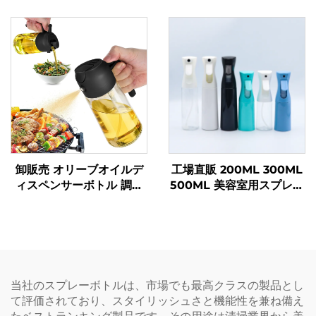
ム ボトル ポータブル パフ
ーボトル パフューム用 カ
ューム スプレーボトル
スタム
卸販売 オリーブオイルデ
工場直販 200ML 300ML
ィスペンサーボトル 調理
500ML 美容室用スプレー
油スプレーボトル 470 ml
ボトル サロン・理容ハサ
ガラス製オイルスプレーボ
ミ・理容用ハサミ・水スプ
トル 高品質ノズル付き バ
レーボトル
ーベキュー用
当社のスプレーボトルは、市場でも最高クラスの製品とし
て評価されており、スタイリッシュさと機能性を兼ね備え