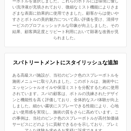
ーボトルを選択しました。これらのボトルには環境に優し
い洗浄液が充填されており、微細なミスト機能によりさま
ざまな表面に効果的に使用できました。顧客からは使いや
すさとボトルの美的魅力について高い評価を受け、清掃サ
ービスのプロフェッショナルな印象が向上しました。その
結果、顧客満足度とリピート利用において顕著な改善が見
られました。
スパトリートメントにスタイリッシュな追加
ある高級スパ施設が、当社のピンク色のスプレーボトルを
施術メニューに取り入れました。このボトルは、施術中に
エッセンシャルオイルや保湿ミストを分配するために使用
されています。スパの顧客は、ボトルの洗練されたデザイ
ンと機能性を高く評価しており、全体的なスパ体験が向上
しました。細かい霧状にスプレーできる性能により、心地
よい使用感を実現し、施術の質をさらに高めています。こ
の事例は、当社のピンク色のスプレーボトルが高付加価値
サービスにどのように貢献できるかを示しており、プレミ
アムな体験を求めるお客様に訴求できます。