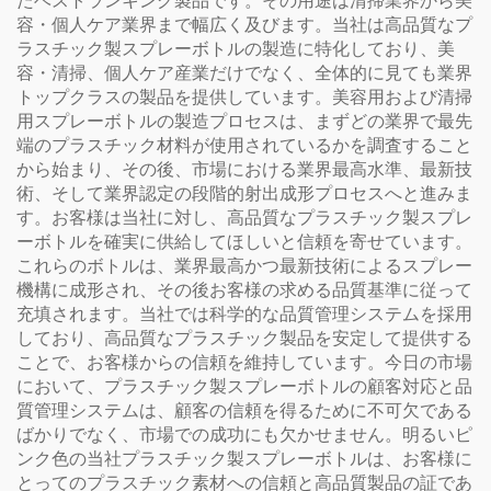
たベストランキング製品です。その用途は清掃業界から美
容・個人ケア業界まで幅広く及びます。当社は高品質なプ
ラスチック製スプレーボトルの製造に特化しており、美
容・清掃、個人ケア産業だけでなく、全体的に見ても業界
トップクラスの製品を提供しています。美容用および清掃
用スプレーボトルの製造プロセスは、まずどの業界で最先
端のプラスチック材料が使用されているかを調査すること
から始まり、その後、市場における業界最高水準、最新技
術、そして業界認定の段階的射出成形プロセスへと進みま
す。お客様は当社に対し、高品質なプラスチック製スプレ
ーボトルを確実に供給してほしいと信頼を寄せています。
これらのボトルは、業界最高かつ最新技術によるスプレー
機構に成形され、その後お客様の求める品質基準に従って
充填されます。当社では科学的な品質管理システムを採用
しており、高品質なプラスチック製品を安定して提供する
ことで、お客様からの信頼を維持しています。今日の市場
において、プラスチック製スプレーボトルの顧客対応と品
質管理システムは、顧客の信頼を得るために不可欠である
ばかりでなく、市場での成功にも欠かせません。明るいピ
ンク色の当社プラスチック製スプレーボトルは、お客様に
とってのプラスチック素材への信頼と高品質製品の証であ